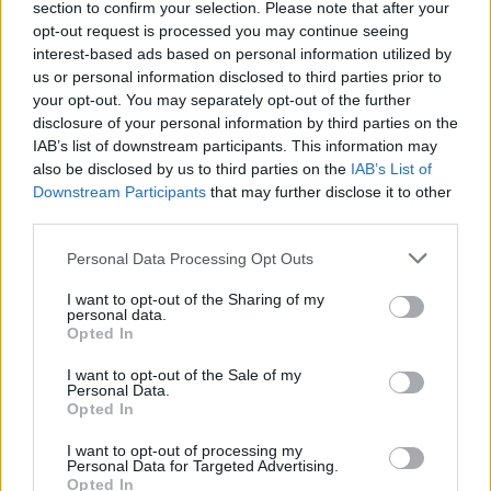
section to confirm your selection. Please note that after your
part d’un rival que lluita per la
opt-out request is processed you may continue seeing
permanència
interest-based ads based on personal information utilized by
abril 29, 2026
Handbol
us or personal information disclosed to third parties prior to
your opt-out. You may separately opt-out of the further
disclosure of your personal information by third parties on the
IAB’s list of downstream participants. This information may
also be disclosed by us to third parties on the
IAB’s List of
Downstream Participants
that may further disclose it to other
DEIXA UNA RESPOSTA
third parties.
Personal Data Processing Opt Outs
I want to opt-out of the Sharing of my
personal data.
Opted In
I want to opt-out of the Sale of my
Personal Data.
Opted In
Comentari:
No
I want to opt-out of processing my
Personal Data for Targeted Advertising.
Opted In