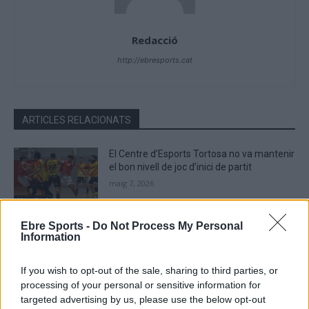
Redacció
http://ebresports.cat
ARTICLES RELACIONATS
El Centre d’Esports Tortosa no va mantenir
el bon nivell de joc d’inici de partit
maig 7, 2026
Handbol
Ebre Sports -
Do Not Process My Personal
Contundent victòria per acabar la Lliga
Information
Catalana d’Or amb bones sensacions
maig 3, 2026
If you wish to opt-out of the sale, sharing to third parties, or
Handbol
processing of your personal or sensitive information for
targeted advertising by us, please use the below opt-out
El Centre d’Esports Tortosa sorprès per