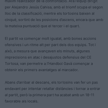
màxim realitzador de la confrontació. Ara l’equip dirigit
per Alejandro Jesús Cahisa, amb el triomf ocupa el segon
lloc de la classificació, mentre els tortosins baixen al
cinquè, sortint de les posicions d’ascens, encara que amb
la mateixa puntuació que el tercer i el quart.
El partit va començar molt igualat, amb bones accions
ofensives i un ritme alt per part dels dos equips. Tot i
això, a mesura que avançaven els minuts, algunes
imprecisions en atac i desajustos defensius del CE
Tortosa, van permetre a l’Handbol Gavà començar a
obtenir els primers avantatges al marcador.
Abans d’arribar al descans, els tortosins van fer un pas
endavant per intentar retallar distàncies i tornar a entrar
al partit, però la primera part ha acabat amb un 18-11
favorable als locals.