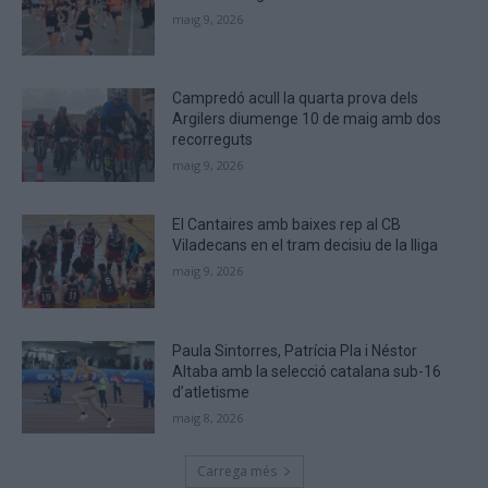
that
maig 9, 2026
you
are
human.
Campredó acull la quarta prova dels
Argilers diumenge 10 de maig amb dos
recorreguts
maig 9, 2026
El Cantaires amb baixes rep al CB
Viladecans en el tram decisiu de la lliga
maig 9, 2026
Paula Sintorres, Patrícia Pla i Néstor
Altaba amb la selecció catalana sub-16
d’atletisme
maig 8, 2026
Carrega més