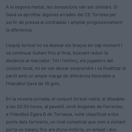
A la segona meitat, les sensacions van ser similars. El
Gavà va aprofitar algunes errades del CE Tortosa per
sortir de pressa al contraatac i ampliar progressivament
la diferència.
L’equip tortosí no va abaixar els braços en cap moment i
va continuar lluitant fins al final, buscant reduir la
distància al marcador. Tot i l’esforç, els jugadors del
conjunt local, no es van deixar sorprendre i va finalitzar el
partit amb un ample marge de diferència favorable a
l’Handbol Gavà de 18 gols.
En la novena jornada, el conjunt tortosí rebrà, el dissabte
a les 20:30 hores, al pavelló Jordi Angelats de Ferreries,
a l’Handbol Egara B de Terrassa, vuitè classificat a dos
punts dels tortosins, un rival complicat que com a visitant
porta un balanç fins ara d’una victòria, un empat i dos