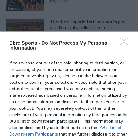
maig 3, 2026
Handbol
El Centre d’Esports Tortosa sorprès per
part d’un rival que lluita per la
permanència
abril 29, 2026
Ebre Sports -
Do Not Process My Personal
Handbol
Information
If you wish to opt-out of the sale, sharing to third parties, or
processing of your personal or sensitive information for
targeted advertising by us, please use the below opt-out
DEIXA UNA RESPOSTA
section to confirm your selection. Please note that after your
opt-out request is processed you may continue seeing
interest-based ads based on personal information utilized by
us or personal information disclosed to third parties prior to
your opt-out. You may separately opt-out of the further
disclosure of your personal information by third parties on the
IAB’s list of downstream participants. This information may
also be disclosed by us to third parties on the
IAB’s List of
Downstream Participants
that may further disclose it to other