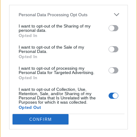
Comentari:
third parties.
No
Personal Data Processing Opt Outs
Co
I want to opt-out of the Sharing of my
personal data.
ele
Opted In
Llo
I want to opt-out of the Sale of my
we
Personal Data.
Opted In
Deseu el meu nom, el correu electrònic i el lloc web en
aquest navegador per a la propera vegada que comenti.
I want to opt-out of processing my
Personal Data for Targeted Advertising.
Opted In
Captcha
9 - 4 = ?
I want to opt-out of Collection, Use,
Retention, Sale, and/or Sharing of my
Please
Personal Data that Is Unrelated with the
Purposes for which it was collected.
enter
Opted Out
the
characters
CONFIRM
shown
in
the
ÚLTIMES NOTÍCIES