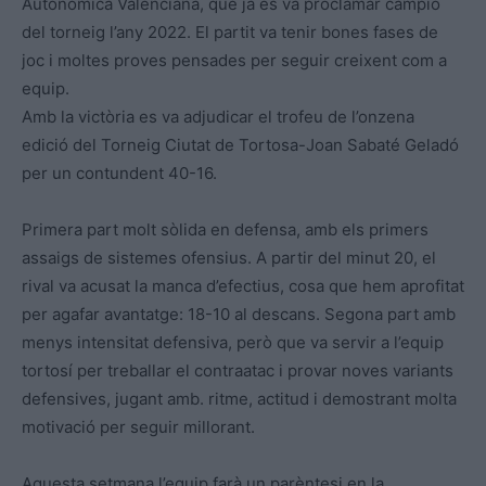
Autonòmica Valenciana, que ja es va proclamar campió
del torneig l’any 2022. El partit va tenir bones fases de
joc i moltes proves pensades per seguir creixent com a
equip.
Amb la victòria es va adjudicar el trofeu de l’onzena
edició del Torneig Ciutat de Tortosa-Joan Sabaté Geladó
per un contundent 40-16.
Primera part molt sòlida en defensa, amb els primers
assaigs de sistemes ofensius. A partir del minut 20, el
rival va acusat la manca d’efectius, cosa que hem aprofitat
per agafar avantatge: 18-10 al descans. Segona part amb
menys intensitat defensiva, però que va servir a l’equip
tortosí per treballar el contraatac i provar noves variants
defensives, jugant amb. ritme, actitud i demostrant molta
motivació per seguir millorant.
Aquesta setmana l’equip farà un parèntesi en la