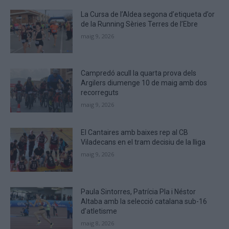
to
La Cursa de l’Aldea segona d’etiqueta d’or
verify
de la Running Sèries Terres de l’Ebre
that
maig 9, 2026
you
are
human.
Campredó acull la quarta prova dels
Argilers diumenge 10 de maig amb dos
recorreguts
maig 9, 2026
El Cantaires amb baixes rep al CB
Viladecans en el tram decisiu de la lliga
maig 9, 2026
Paula Sintorres, Patrícia Pla i Néstor
Altaba amb la selecció catalana sub-16
d’atletisme
maig 8, 2026