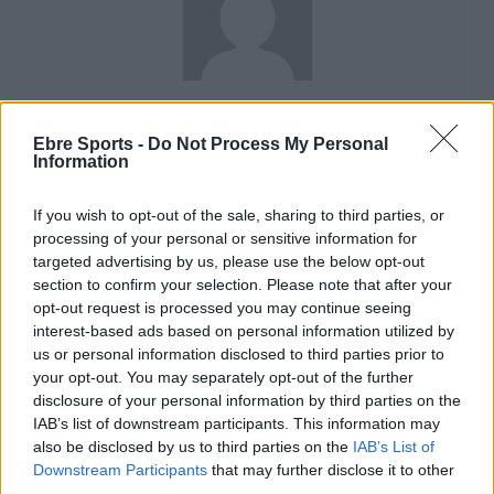
Redacció
Ebre Sports -
Do Not Process My Personal
http://ebresports.cat
Information
If you wish to opt-out of the sale, sharing to third parties, or
processing of your personal or sensitive information for
ARTICLES RELACIONATS
targeted advertising by us, please use the below opt-out
section to confirm your selection. Please note that after your
El Centre d’Esports Tortosa no va mantenir
opt-out request is processed you may continue seeing
el bon nivell de joc d’inici de partit
interest-based ads based on personal information utilized by
maig 7, 2026
us or personal information disclosed to third parties prior to
your opt-out. You may separately opt-out of the further
Handbol
disclosure of your personal information by third parties on the
IAB’s list of downstream participants. This information may
Contundent victòria per acabar la Lliga
also be disclosed by us to third parties on the
IAB’s List of
Catalana d’Or amb bones sensacions
Downstream Participants
that may further disclose it to other
maig 3, 2026
third parties.