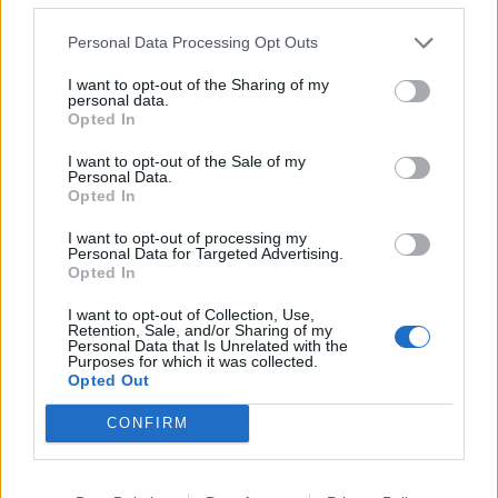
Handbol
Personal Data Processing Opt Outs
El Centre d’Esports Tortosa sorprès per
part d’un rival que lluita per la
I want to opt-out of the Sharing of my
personal data.
permanència
Opted In
abril 29, 2026
Handbol
I want to opt-out of the Sale of my
Personal Data.
Opted In
I want to opt-out of processing my
Personal Data for Targeted Advertising.
DEIXA UNA RESPOSTA
Opted In
I want to opt-out of Collection, Use,
Retention, Sale, and/or Sharing of my
Personal Data that Is Unrelated with the
Purposes for which it was collected.
Opted Out
CONFIRM
Comentari: