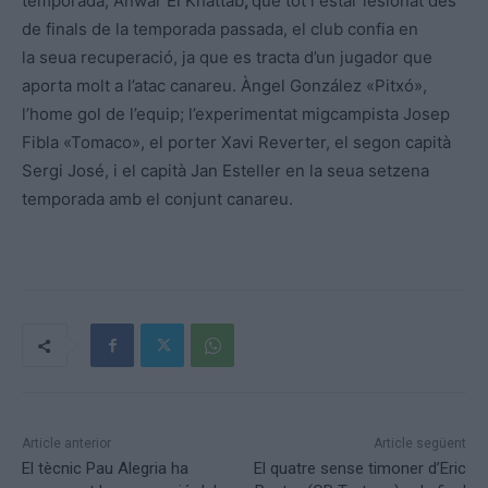
temporada, Anwar El Khattab
,
que tot i estar lesionat des
de finals de la temporada passada, el club confia en
la seua recuperació, ja que es tracta d’un jugador que
aporta molt a l’atac canareu. Àngel González «Pitxó»,
l’home gol de l’equip; l’experimentat migcampista Josep
Fibla «Tomaco», el porter Xavi Reverter, el segon capità
Sergi José, i el capità Jan Esteller en la seua setzena
temporada amb el conjunt canareu.
Article anterior
Article següent
El tècnic Pau Alegria ha
El quatre sense timoner d’Eric