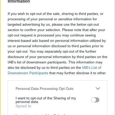
Information
If you wish to opt-out of the sale, sharing to third parties, or
processing of your personal or sensitive information for
targeted advertising by us, please use the below opt-out
section to confirm your selection. Please note that after your
opt-out request is processed you may continue seeing
Comentari:
interest-based ads based on personal information utilized by
No
us or personal information disclosed to third parties prior to
your opt-out. You may separately opt-out of the further
disclosure of your personal information by third parties on the
Co
IAB’s list of downstream participants. This information may
ele
also be disclosed by us to third parties on the
IAB’s List of
Llo
Downstream Participants
that may further disclose it to other
we
third parties.
Deseu el meu nom, el correu electrònic i el lloc web en
Personal Data Processing Opt Outs
aquest navegador per a la propera vegada que comenti.
I want to opt-out of the Sharing of my
personal data.
Captcha
10 + 3 = ?
Opted In