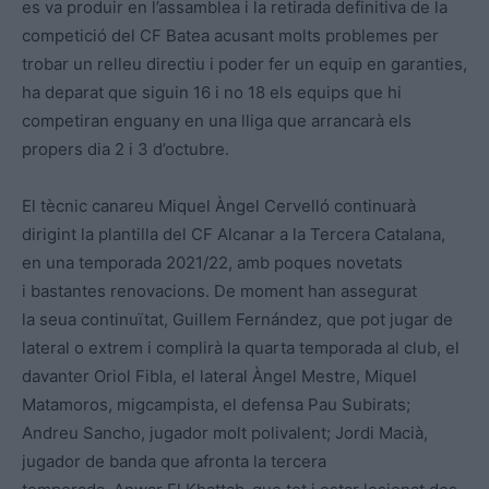
es va produir en l’assamblea i la retirada definitiva de la
competició del CF Batea acusant molts problemes per
trobar un relleu directiu i poder fer un equip en garanties,
ha deparat que siguin 16 i no 18 els equips que hi
competiran enguany en una lliga que arrancarà els
propers dia 2 i 3 d’octubre.
El tècnic canareu Miquel Àngel Cervelló continuarà
dirigint la plantilla del CF Alcanar a la Tercera Catalana,
en una temporada 2021/22, amb poques novetats
i bastantes renovacions. De moment han assegurat
la seua continuïtat, Guillem Fernández, que pot jugar de
lateral o extrem i complirà la quarta temporada al club, el
davanter Oriol Fibla, el lateral Àngel Mestre, Miquel
Matamoros, migcampista, el defensa Pau Subirats;
Andreu Sancho, jugador molt polivalent; Jordi Macià,
jugador de banda que afronta la tercera