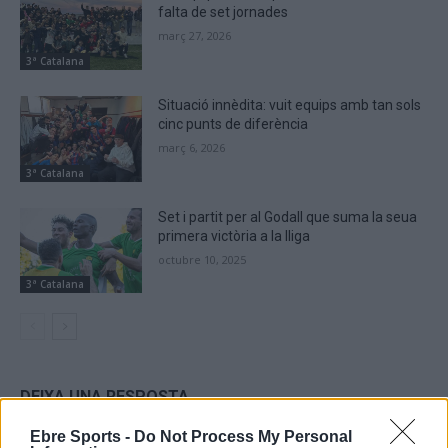
falta de set jornades
març 27, 2026
3ª Catalana
Situació innèdita: vuit equips amb tan sols
cinc punts de diferència
març 6, 2026
3ª Catalana
Set i partit per al Godall que suma la seua
primera victòria a la lliga
octubre 10, 2025
3ª Catalana
DEIXA UNA RESPOSTA
Ebre Sports -
Do Not Process My Personal