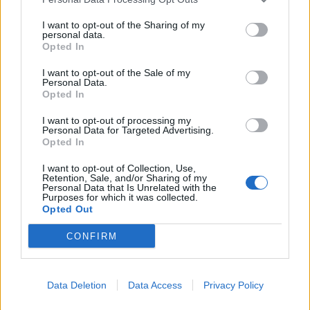
ele
I want to opt-out of the Sharing of my
Llo
personal data.
we
Opted In
Deseu el meu nom, el correu electrònic i el lloc web en
I want to opt-out of the Sale of my
aquest navegador per a la propera vegada que comenti.
Personal Data.
Opted In
Captcha
6 - 3 = ?
I want to opt-out of processing my
Personal Data for Targeted Advertising.
Opted In
Please
enter
I want to opt-out of Collection, Use,
Retention, Sale, and/or Sharing of my
the
Personal Data that Is Unrelated with the
characters
Purposes for which it was collected.
shown
Opted Out
in
CONFIRM
the
ÚLTIMES NOTÍCIES
CAPTCHA
to
La Cursa de l’Aldea segona d’etiqueta d’or
verify
Data Deletion
Data Access
Privacy Policy
de la Running Sèries Terres de l’Ebre
that
maig 9, 2026
you