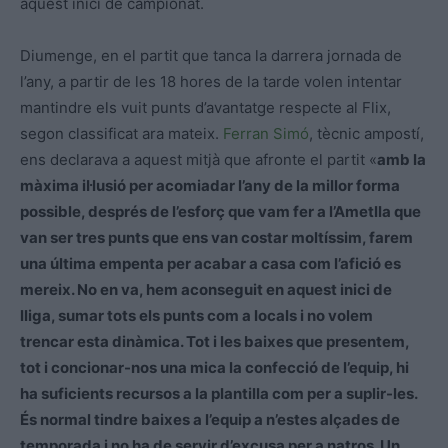
aquest inici de campionat.
Diumenge, en el partit que tanca la darrera jornada de
l’any, a partir de les 18 hores de la tarde volen intentar
mantindre els vuit punts d’avantatge respecte al Flix,
segon classificat ara mateix.
Ferran Simó
, tècnic ampostí,
ens declarava a aquest mitjà que afronte el partit «
amb la
màxima il·lusió per acomiadar l’any de la millor forma
possible, després de l’esforç que vam fer a l’Ametlla que
van ser tres punts que ens van costar moltíssim, farem
una última empenta per acabar a casa com l’afició es
mereix. No en va, hem aconseguit en aquest inici de
lliga, sumar tots els punts com a locals i no volem
trencar esta dinàmica. Tot i les baixes que presentem,
tot i concionar-nos una mica la confecció de l’equip, hi
ha suficients recursos a la plantilla com per a suplir-les.
És normal tindre baixes a l’equip a n’estes alçades de
temporada i no ha de servir d’excusa per a natros. Un