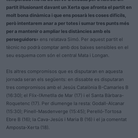
partit il·lusionant davant un Xerta que afronta el partit en
molt bona dinàmica i que ens posarà les coses difícils,
però intentarem anar a per totes i sumar tres punts més
per a mantenir o ampliar les distàncies amb els
perseguidors
» ens relatava Simó. Per aquest partit el
tècnic no podrà comptar amb dos baixes sensibles en el
seu esquema com són el central Mata i Longan.
Els altres compromisos que es disputaran en aquesta
jornada seran els següents: en dissabte es disputaran
tres compromisos amb el Jesús Catalònia B-Camarles B
(16:30); el Flix-l’Ametlla de Mar (17) i el Santa Bàrbara-
Roquetenc (17). Per diumenge la resta: Godall-Alcanar
(15:30); Pinell-Masdenverge (15:45); Perelló-Tortosa
Ebre B (16); la Cava-Jesús i Maria B (16) i el ja comentat
Amposta-Xerta (18).