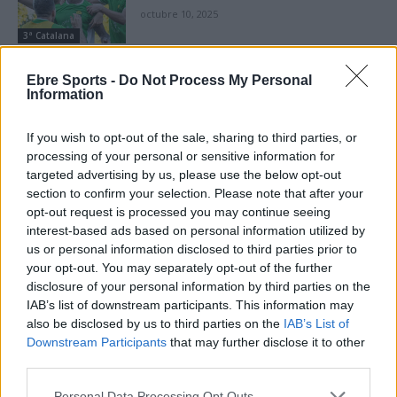
octubre 10, 2025
3ª Catalana
Ebre Sports -
Do Not Process My Personal
Information
DEIXA UNA RESPOSTA
If you wish to opt-out of the sale, sharing to third parties, or
processing of your personal or sensitive information for
targeted advertising by us, please use the below opt-out
section to confirm your selection. Please note that after your
opt-out request is processed you may continue seeing
interest-based ads based on personal information utilized by
us or personal information disclosed to third parties prior to
your opt-out. You may separately opt-out of the further
disclosure of your personal information by third parties on the
IAB’s list of downstream participants. This information may
Comentari:
also be disclosed by us to third parties on the
IAB’s List of
No
Downstream Participants
that may further disclose it to other
third parties.
Co
Personal Data Processing Opt Outs