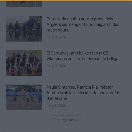
are
human.
Campredó acull la quarta prova dels
Argilers diumenge 10 de maig amb dos
recorreguts
maig 9, 2026
El Cantaires amb baixes rep al CB
Viladecans en el tram decisiu de la lliga
maig 9, 2026
Paula Sintorres, Patrícia Pla i Néstor
Altaba amb la selecció catalana sub-16
d’atletisme
maig 8, 2026
Carrega més