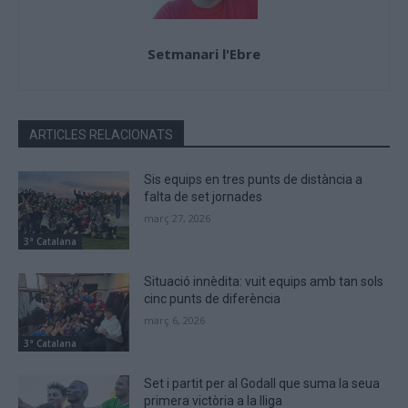
Setmanari l'Ebre
ARTICLES RELACIONATS
Sis equips en tres punts de distància a
falta de set jornades
març 27, 2026
3ª Catalana
Situació innèdita: vuit equips amb tan sols
cinc punts de diferència
març 6, 2026
3ª Catalana
Set i partit per al Godall que suma la seua
primera victòria a la lliga