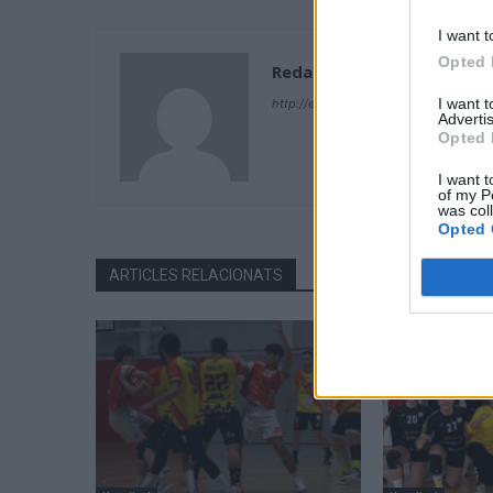
I want t
Opted 
Redacció
I want 
http://ebresports.cat
Advertis
Opted 
I want t
of my P
was col
Opted 
ARTICLES RELACIONATS