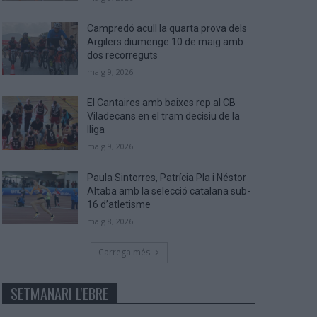
Campredó acull la quarta prova dels
Argilers diumenge 10 de maig amb
dos recorreguts
maig 9, 2026
El Cantaires amb baixes rep al CB
Viladecans en el tram decisiu de la
lliga
maig 9, 2026
Paula Sintorres, Patrícia Pla i Néstor
Altaba amb la selecció catalana sub-
16 d’atletisme
maig 8, 2026
Carrega més
SETMANARI L'EBRE