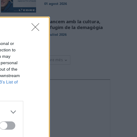
01 agost 2026
Avancem amb la cultura,
defugim de la demagògia
31 juliol 2026
sonal or
ection to
ou may
Veure més
 personal
out of the
 downstream
B’s List of