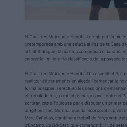
El Chartres Metropole Handball dirigit pel tècnic 
pretemporada amb una estada al Pas de la Casa d’A
la Lidl Starligue, la màxima competició d’handbol ma
categoria i millorar la classificació de la passada 
El Chartres Métropole Handball ha escollit el Pas d
realitzar entrenaments en alçada i començar la nov
forma possible, i efectuen les sessions d’entren
el treball de força amb el tècnic, a cavall entre el 
sortiran cap a Toulouse per a disputar un primer pa
dirigit pel Toni Gerona, que ha incorporat al pivot 
Marc Cañellas, combinarà treball de força amb treball
d’Encamp. La Lidl Starligue començarà l’11 de sete