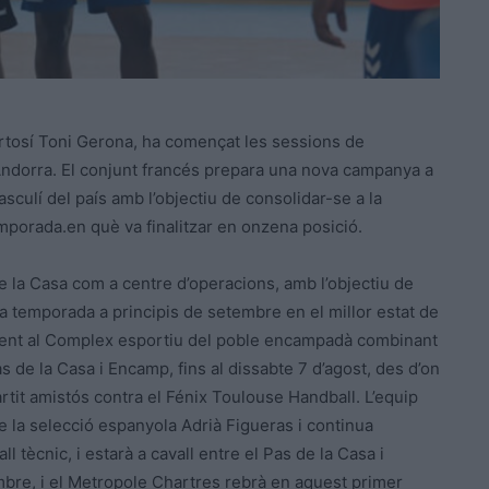
tortosí Toni Gerona, ha començat les sessions de
ndorra. El conjunt francés prepara una nova campanya a
sculí del país amb l’objectiu de consolidar-se a la
temporada.en què va finalitzar en onzena posició.
e la Casa com a centre d’operacions, amb l’objectiu de
a temporada a principis de setembre en el millor estat de
ament al Complex esportiu del poble encampadà combinant
Pas de la Casa i Encamp, fins al dissabte 7 d’agost, des d’on
rtit amistós contra el Fénix Toulouse Handball. L’equip
de la selecció espanyola Adrià Figueras i continua
 tècnic, i estarà a cavall entre el Pas de la Casa i
mbre, i el Metropole Chartres rebrà en aquest primer