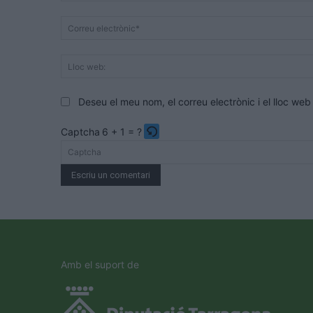
Deseu el meu nom, el correu electrònic i el lloc w
Captcha
6 + 1 = ?
Please
enter
the
characters
shown
in
the
Amb el suport de
CAPTCHA
to
verify