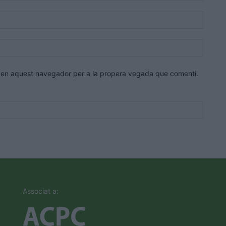
Correu
electrò
Lloc
web:
eb en aquest navegador per a la propera vegada que comenti.
Associat a: