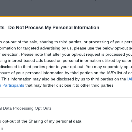
s Metropole amb el de seleccionador de Sèrbia, va
ts -
Do Not Process My Personal Information
at mes de gener va renovar per dos temporades més fins al
to opt-out of the sale, sharing to third parties, or processing of your per
formation for targeted advertising by us, please use the below opt-out s
r selection. Please note that after your opt-out request is processed y
eing interest-based ads based on personal information utilized by us or
disclosed to third parties prior to your opt-out. You may separately opt-
losure of your personal information by third parties on the IAB’s list of
. This information may also be disclosed by us to third parties on the
IA
Participants
that may further disclose it to other third parties.
Article següent
l Data Processing Opt Outs
Oriol Romeu recuperat de la fractura al turmell a punt
per iniciar la seua sèptima temporada amb el FC
o opt-out of the Sharing of my personal data.
Southampton
In