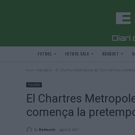
FUTBOL
FUTBOL SALA
BÀSQUET
H
Inici
Handbol
El Chartres Metropole de Toni Gerona comen
Handbol
El Chartres Metropol
comença la pretempo
By
Redacció
agost 3, 2021