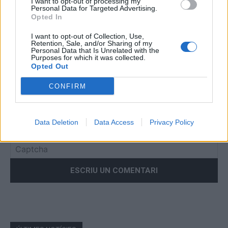
I want to opt-out of processing my
Comentari:
Personal Data for Targeted Advertising.
No
Opted In
I want to opt-out of Collection, Use,
Retention, Sale, and/or Sharing of my
Co
Personal Data that Is Unrelated with the
ele
Purposes for which it was collected.
Opted Out
Llo
we
CONFIRM
Deseu el meu nom, el correu electrònic i el lloc web en
aquest navegador per a la propera vegada que comenti.
Data Deletion
Data Access
Privacy Policy
Captcha
5 - 3 = ?
Please
enter
the
characters
shown
in
the