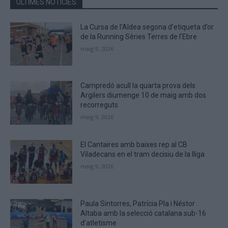
ÚLTIMES NOTÍCIES
CAPTCHA
to
La Cursa de l’Aldea segona d’etiqueta d’or
verify
de la Running Sèries Terres de l’Ebre
that
maig 9, 2026
you
are
human.
Campredó acull la quarta prova dels
Argilers diumenge 10 de maig amb dos
recorreguts
maig 9, 2026
El Cantaires amb baixes rep al CB
Viladecans en el tram decisiu de la lliga
maig 9, 2026
Paula Sintorres, Patrícia Pla i Néstor
Altaba amb la selecció catalana sub-16
d’atletisme