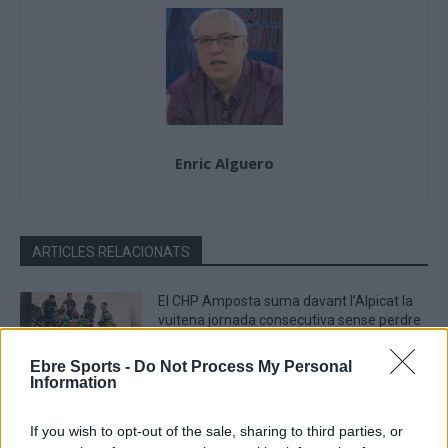
Enric Alguero
ARTICLES RELACIONATS
El CHP Amposta suma davant l’Alpicat la
vuitena jornada consecutiva sense perdre
abril 26, 2026
Ebre Sports -
Do Not Process My Personal
Hoquei Patins
Information
El CHP Amposta reacciona al segon
If you wish to opt-out of the sale, sharing to third parties, or
període per a mantenir la ratxa positiva