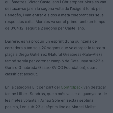
quilòmetres. Víctor Castellano i Christopher Morales van
destacar-se ja en la segona volta de l’exigent tomb pel
Penedès, i van entrar els dos a meta celebrant els seus
respectius èxits. Morales va ser el primer amb un temps
de 3:04.12, seguit a 2 segons per Castellano.
Darrere, es va produir un esprint d’una quinzena de
corredors a tan sols 20 segons que va atorgar la tercera
plaça a Diego Gutiérrez (Natural Greatness-Rale-Ale) i
també servia per coronar campió de Catalunya sub23 a
Gerard Ginabreda (Essax-SVICO Foundation), quart
classificat absolut.
En la categoria Elit per part del
Controlpack
van destacar
també Llibert Sendrós, que a més va ser el guanyador de
les metes volants, i Arnau Solé en sexta i sèptima
posició, i en sub-23 el sèptim lloc de Marcel Molist.