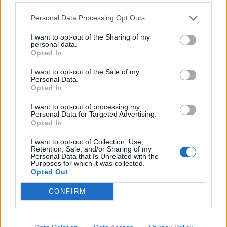
Ciclisme
Personal Data Processing Opt Outs
Hugo Marrasé s’imposa a Puigverd en el
Trofeu Júnior de la Copa Catalana
I want to opt-out of the Sharing of my
personal data.
abril 21, 2026
Opted In
Ciclisme
I want to opt-out of the Sale of my
Personal Data.
Opted In
I want to opt-out of processing my
DEIXA UNA RESPOSTA
Personal Data for Targeted Advertising.
Opted In
I want to opt-out of Collection, Use,
Retention, Sale, and/or Sharing of my
Personal Data that Is Unrelated with the
Purposes for which it was collected.
Opted Out
CONFIRM
Comentari:
No