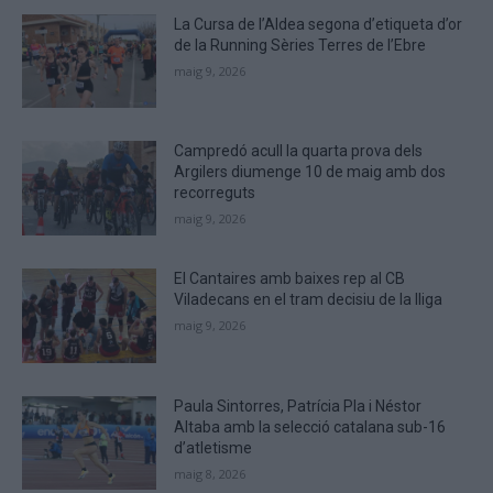
to
La Cursa de l’Aldea segona d’etiqueta d’or
verify
de la Running Sèries Terres de l’Ebre
that
maig 9, 2026
you
are
human.
Campredó acull la quarta prova dels
Argilers diumenge 10 de maig amb dos
recorreguts
maig 9, 2026
El Cantaires amb baixes rep al CB
Viladecans en el tram decisiu de la lliga
maig 9, 2026
Paula Sintorres, Patrícia Pla i Néstor
Altaba amb la selecció catalana sub-16
d’atletisme
maig 8, 2026