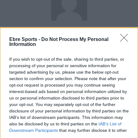
Redacció
Ebre Sports -
Do Not Process My Personal
http://ebresports.cat
Information
If you wish to opt-out of the sale, sharing to third parties, or
processing of your personal or sensitive information for
ARTICLES RELACIONATS
targeted advertising by us, please use the below opt-out
section to confirm your selection. Please note that after your
Hugo Marrasé puja al podi de la II Volta
opt-out request is processed you may continue seeing
Ciclista Júnior a Tenerife
interest-based ads based on personal information utilized by
maig 5, 2026
us or personal information disclosed to third parties prior to
your opt-out. You may separately opt-out of the further
Ciclisme
disclosure of your personal information by third parties on the
IAB’s list of downstream participants. This information may
Edu Prades afegeix més punts UCI a la
Ronde Van Limburg i la Fletxa Brabanzona
also be disclosed by us to third parties on the
IAB’s List of
Downstream Participants
that may further disclose it to other
abril 25, 2026
third parties.