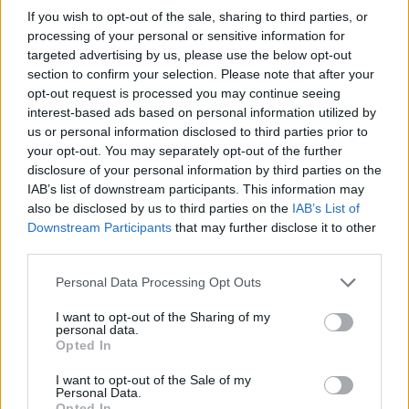
If you wish to opt-out of the sale, sharing to third parties, or
processing of your personal or sensitive information for
targeted advertising by us, please use the below opt-out
Comentari:
section to confirm your selection. Please note that after your
No
opt-out request is processed you may continue seeing
interest-based ads based on personal information utilized by
us or personal information disclosed to third parties prior to
Co
your opt-out. You may separately opt-out of the further
ele
disclosure of your personal information by third parties on the
IAB’s list of downstream participants. This information may
Llo
also be disclosed by us to third parties on the
IAB’s List of
we
Downstream Participants
that may further disclose it to other
Deseu el meu nom, el correu electrònic i el lloc web en
third parties.
aquest navegador per a la propera vegada que comenti.
Personal Data Processing Opt Outs
Captcha
9 - 1 = ?
I want to opt-out of the Sharing of my
personal data.
Opted In
Please
enter
I want to opt-out of the Sale of my
Personal Data.
the
Opted In