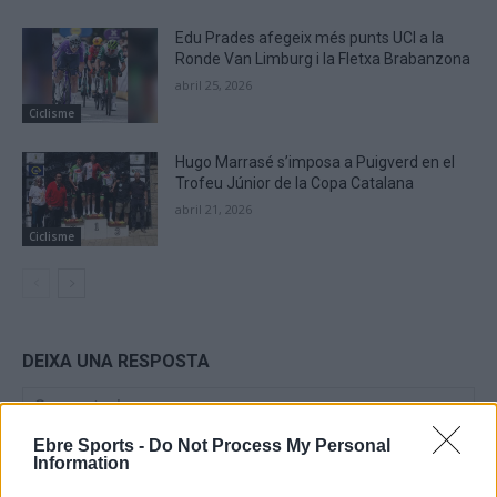
Edu Prades afegeix més punts UCI a la
Ronde Van Limburg i la Fletxa Brabanzona
abril 25, 2026
Ciclisme
Hugo Marrasé s’imposa a Puigverd en el
Trofeu Júnior de la Copa Catalana
abril 21, 2026
Ciclisme
DEIXA UNA RESPOSTA
Ebre Sports -
Do Not Process My Personal
Information