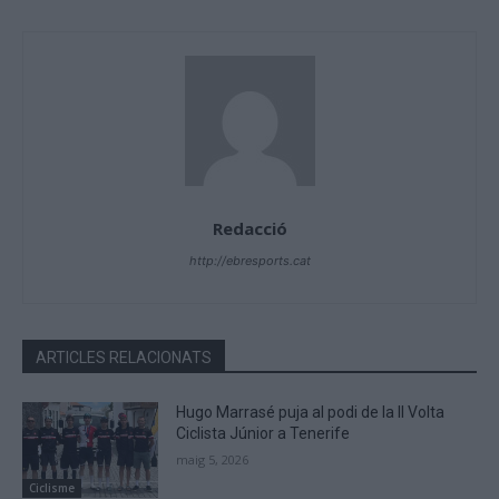
Redacció
http://ebresports.cat
ARTICLES RELACIONATS
Hugo Marrasé puja al podi de la II Volta
Ciclista Júnior a Tenerife
maig 5, 2026
Ciclisme