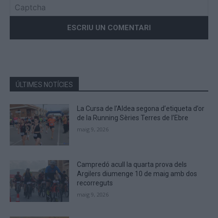
Please
enter
the
characters
shown
in
the
ÚLTIMES NOTÍCIES
CAPTCHA
to
La Cursa de l’Aldea segona d’etiqueta d’or
verify
de la Running Sèries Terres de l’Ebre
that
maig 9, 2026
you
are
human.
Campredó acull la quarta prova dels
Argilers diumenge 10 de maig amb dos
recorreguts
maig 9, 2026