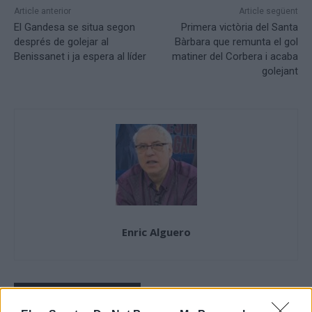
Article anterior
Article següent
El Gandesa se situa segon
Primera victòria del Santa
després de golejar al
Bàrbara que remunta el gol
Benissanet i ja espera al líder
matiner del Corbera i acaba
golejant
Enric Alguero
ARTICLES RELACIONATS