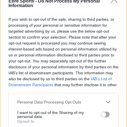
Ebre Sports -
Do Not Process My Personal
Information
Xavi Mompel i Robert Alomà campions de
la Divisió d’Honor amb el CE Barcelona
abril 14, 2026
If you wish to opt-out of the sale, sharing to third parties, or
processing of your personal or sensitive information for
Escacs
targeted advertising by us, please use the below opt-out
section to confirm your selection. Please note that after your
El Club Escacs Amposta finalitza invicte al
opt-out request is processed you may continue seeing
grup 1 de la Primera Divisió
interest-based ads based on personal information utilized by
març 20, 2026
us or personal information disclosed to third parties prior to
Escacs
your opt-out. You may separately opt-out of the further
disclosure of your personal information by third parties on the
El Club Escacs Amposta assoleix un
IAB’s list of downstream participants. This information may
històric ascens a Divisió d’Honor
also be disclosed by us to third parties on the
IAB’s List of
març 10, 2026
Downstream Participants
that may further disclose it to other
Escacs
third parties.
Personal Data Processing Opt Outs
I want to opt-out of the Sharing of my
personal data.
DEIXA UNA RESPOSTA
Opted In