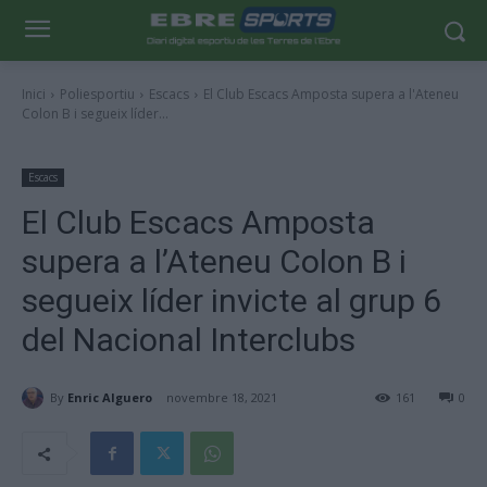
Inici
Poliesportiu
Escacs
El Club Escacs Amposta supera a l'Ateneu
Colon B i segueix líder...
Escacs
El Club Escacs Amposta
supera a l’Ateneu Colon B i
segueix líder invicte al grup 6
del Nacional Interclubs
By
Enric Alguero
novembre 18, 2021
161
0