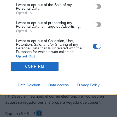
I want to opt-out of the Sale of my
Personal Data.
Opted In
I want to opt-out of processing my
Personal Data for Targeted Advertising.
Opted In
I want to opt-out of Collection, Use,
Retention, Sale, and/or Sharing of my
Comentari:
Personal Data that Is Unrelated with the
Purposes for which it was collected.
No
Opted Out
CONFIRM
Co
ele
Llo
Data Deletion
Data Access
Privacy Policy
we
Deseu el meu nom, el correu electrònic i el lloc web en
aquest navegador per a la propera vegada que comenti.
Captcha
5 - 5 = ?