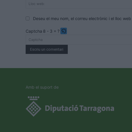
Deseu el meu nom, el correu electrònic i el lloc w
Captcha
8 - 3 = ?
Please
enter
the
characters
shown
in
the
Amb el suport de
CAPTCHA
to
verify
that
you
are
human.