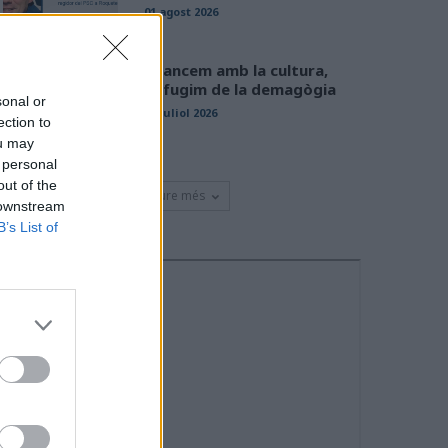
01 agost 2026
Avancem amb la cultura,
defugim de la demagògia
sonal or
31 juliol 2026
ection to
ou may
 personal
out of the
Veure més
 downstream
B’s List of