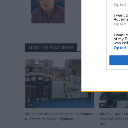
Opted 
I want 
Advertis
Opted 
I want t
of my P
was col
Opted 
ARTICLES RELACIONATS
Rem
Rem
Botí de cinc medalles de plata ebrenques
Noa Quinquilla i 
a l’estatal de rem a Legutiano
selecció espanyo
rem