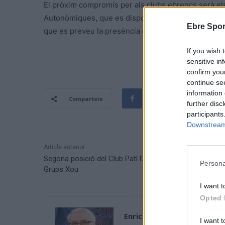
El pròxim compromís per als clubs ebrencs serà el
Autonòmiques, que es disposaran el pròxim cap de 
Ebre Spor
que es preveu la presència de més d’un miler de pa
If you wish 
sensitive in
confirm you
continue se
information 
Comparteix
further disc
participants
Downstream 
Article anterior
Segona posició del Club Patí l’Aldea al territorial de
Persona
Grups Xou
I want t
Opted 
Enric Alguero
I want t