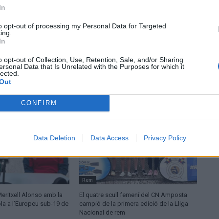
In
to opt-out of processing my Personal Data for Targeted
ing.
In
o opt-out of Collection, Use, Retention, Sale, and/or Sharing
ersonal Data that Is Unrelated with the Purposes for which it
lected.
Out
CONFIRM
Data Deletion
Data Access
Privacy Policy
Rem
Meritxell Alonso amb la
El quatre scull femení del CN Amposta
la a l’Europeu sub-19 de
campió de la primera edició de la Lliga
Nacional de rem