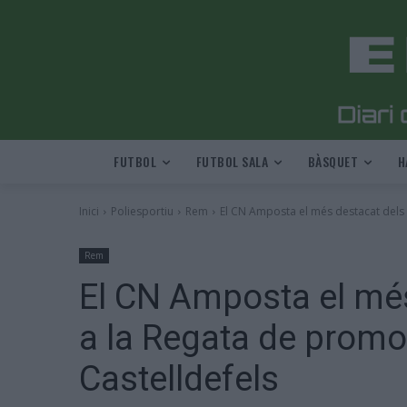
FUTBOL
FUTBOL SALA
BÀSQUET
H
Inici
Poliesportiu
Rem
El CN Amposta el més destacat dels 
Rem
El CN Amposta el mé
a la Regata de promo
Castelldefels