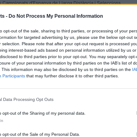
s Campionats d’Espanya de Llarga Distància i Seleccions
setmana a la població gallega de Castrelo de Miño, en la
ts -
Do Not Process My Personal Information
rticipants.
to opt-out of the sale, sharing to third parties, or processing of your per
formation for targeted advertising by us, please use the below opt-out s
r selection. Please note that after your opt-out request is processed y
eing interest-based ads based on personal information utilized by us or
disclosed to third parties prior to your opt-out. You may separately opt-
losure of your personal information by third parties on the IAB’s list of
. This information may also be disclosed by us to third parties on the
IA
Participants
that may further disclose it to other third parties.
Article següent
Empat del CE Amposta a Vilafranca a la Segona Divisió
l Data Processing Opt Outs
d’escacs
o opt-out of the Sharing of my personal data.
In
o opt-out of the Sale of my Personal Data.