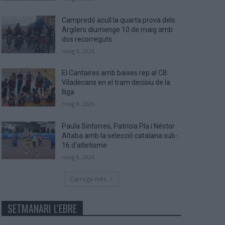
Campredó acull la quarta prova dels
Argilers diumenge 10 de maig amb
dos recorreguts
maig 9, 2026
El Cantaires amb baixes rep al CB
Viladecans en el tram decisiu de la
lliga
maig 9, 2026
Paula Sintorres, Patrícia Pla i Néstor
Altaba amb la selecció catalana sub-
16 d’atletisme
maig 8, 2026
Carrega més
SETMANARI L'EBRE