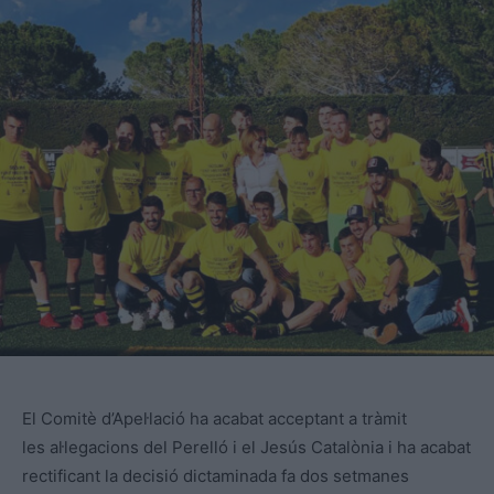
El Comitè d’Apel·lació ha acabat acceptant a tràmit
les al·legacions del Perelló i el Jesús Catalònia i ha acabat
rectificant la decisió dictaminada fa dos setmanes