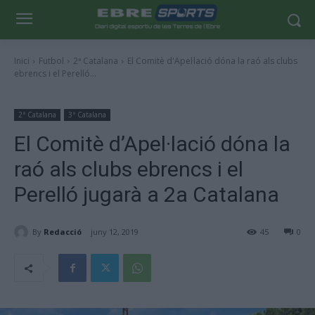
Inici
Futbol
2ª Catalana
El Comitè d'Apel·lació dóna la raó als clubs
ebrencs i el Perelló...
2ª Catalana
3ª Catalana
El Comitè d’Apel·lació dóna la
raó als clubs ebrencs i el
Perelló jugarà a 2a Catalana
By
Redacció
juny 12, 2019
45
0