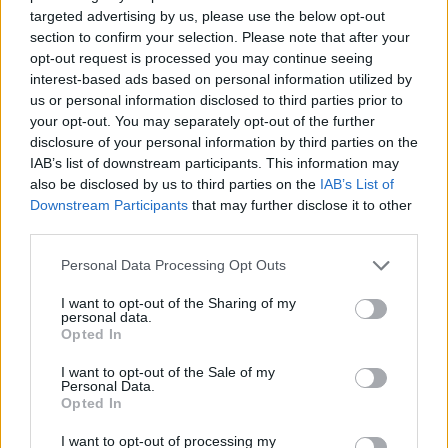
No
targeted advertising by us, please use the below opt-out
section to confirm your selection. Please note that after your
opt-out request is processed you may continue seeing
Co
interest-based ads based on personal information utilized by
ele
us or personal information disclosed to third parties prior to
your opt-out. You may separately opt-out of the further
Llo
disclosure of your personal information by third parties on the
we
IAB’s list of downstream participants. This information may
Deseu el meu nom, el correu electrònic i el lloc web en
also be disclosed by us to third parties on the
IAB’s List of
aquest navegador per a la propera vegada que comenti.
Downstream Participants
that may further disclose it to other
third parties.
Captcha
7 * 1 = ?
Personal Data Processing Opt Outs
Please
I want to opt-out of the Sharing of my
personal data.
enter
Opted In
the
characters
I want to opt-out of the Sale of my
shown
Personal Data.
Opted In
in
the
ÚLTIMES NOTÍCIES
I want to opt-out of processing my