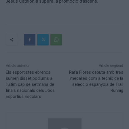
Jesús Catalònia supera la promoció d’ascens.
Article anterior
Article següent
Els esportistes ebrencs
Rafa Flores debuta amb tres
sumen disset pòdiums a
medalles com a tècnic de la
l’últim cap de setmana de
selecció espanyola de Trail
finals nacionals dels Jocs
Runnig
Esportius Escolars