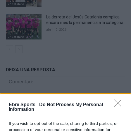
2ª Catalana
La derrota del Jesús Catalònia complica
encara més la permanència a la categoria
abril 10, 2026
2ª Catalana
DEIXA UNA RESPOSTA
Ebre Sports -
Do Not Process My Personal
Information
If you wish to opt-out of the sale, sharing to third parties, or
Comentari:
processing of your personal or sensitive information for