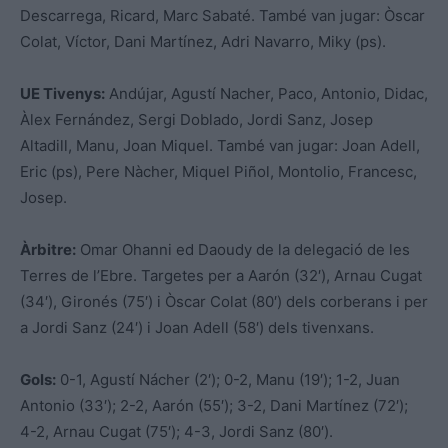
Descarrega, Ricard, Marc Sabaté. També van jugar: Òscar
Colat, Víctor, Dani Martínez, Adri Navarro, Miky (ps).
UE Tivenys:
Andújar, Agustí Nacher, Paco, Antonio, Didac,
Àlex Fernández, Sergi Doblado, Jordi Sanz, Josep
Altadill, Manu, Joan Miquel. També van jugar: Joan Adell,
Eric (ps), Pere Nàcher, Miquel Piñol, Montolio, Francesc,
Josep.
Àrbitre:
Omar Ohanni ed Daoudy de la delegació de les
Terres de l’Ebre. Targetes per a Aarón (32′), Arnau Cugat
(34′), Gironés (75′) i Òscar Colat (80′) dels corberans i per
a Jordi Sanz (24′) i Joan Adell (58′) dels tivenxans.
Gols:
0-1, Agustí Nácher (2′); 0-2, Manu (19′); 1-2, Juan
Antonio (33′); 2-2, Aarón (55′); 3-2, Dani Martínez (72′);
4-2, Arnau Cugat (75′); 4-3, Jordi Sanz (80′).