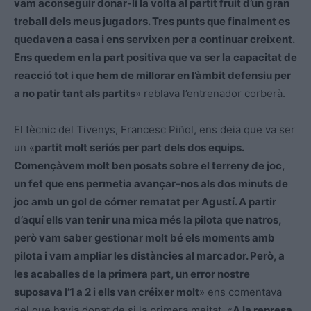
vam aconseguir donar-li la volta al partit fruit d’un gran
treball dels meus jugadors. Tres punts que finalment es
quedaven a casa i ens servixen per a continuar creixent.
Ens quedem en la part positiva que va ser la capacitat de
reacció tot i que hem de millorar en l’àmbit defensiu per
a no patir tant als partits
» reblava l’entrenador corberà.
El tècnic del Tivenys, Francesc Piñol, ens deia que va ser
un «
partit molt seriós per part dels dos equips.
Començàvem molt ben posats sobre el terreny de joc,
un fet que ens permetia avançar-nos als dos minuts de
joc amb un gol de córner rematat per Agustí. A partir
d’aquí ells van tenir una mica més la pilota que natros,
però vam saber gestionar molt bé els moments amb
pilota i vam ampliar les distàncies al marcador. Però, a
les acaballes de la primera part, un error nostre
suposava l’1 a 2 i ells van créixer molt
» ens comentava
del que havia donat de si la primera meitat. «
A la represa,