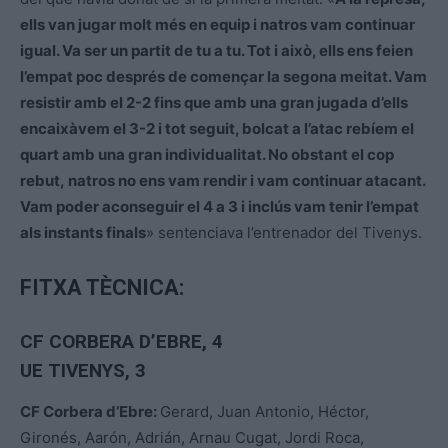
ells van jugar molt més en equip i natros vam continuar
igual. Va ser un partit de tu a tu. Tot i això, ells ens feien
l’empat poc després de començar la segona meitat. Vam
resistir amb el 2-2 fins que amb una gran jugada d’ells
encaixàvem el 3-2 i tot seguit, bolcat a l’atac rebíem el
quart amb una gran individualitat. No obstant el cop
rebut, natros no ens vam rendir i vam continuar atacant.
Vam poder aconseguir el 4 a 3 i inclús vam tenir l’empat
als instants finals
» sentenciava l’entrenador del Tivenys.
FITXA TÈCNICA:
CF CORBERA D’EBRE
, 4
UE TIVENYS, 3
CF Corbera d’Ebre:
Gerard, Juan Antonio, Héctor,
Gironés, Aarón, Adrián, Arnau Cugat, Jordi Roca,