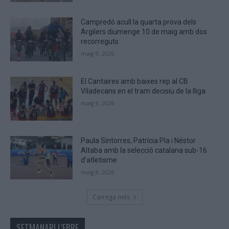
human.
Campredó acull la quarta prova dels
Argilers diumenge 10 de maig amb dos
recorreguts
maig 9, 2026
El Cantaires amb baixes rep al CB
Viladecans en el tram decisiu de la lliga
maig 9, 2026
Paula Sintorres, Patrícia Pla i Néstor
Altaba amb la selecció catalana sub-16
d’atletisme
maig 8, 2026
Carrega més
SETMANARI L'EBRE