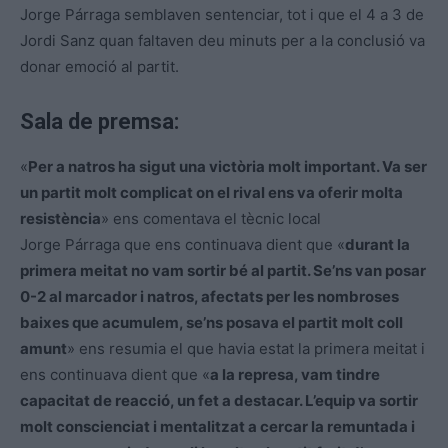
Jorge Párraga semblaven sentenciar, tot i que el 4 a 3 de
Jordi Sanz quan faltaven deu minuts per a la conclusió va
donar emoció al partit.
Sala de premsa:
«
Per a natros ha sigut una victòria molt important. Va ser
un partit molt complicat on el rival ens va oferir molta
resistència
» ens comentava el tècnic local
Jorge Párraga que ens continuava dient que «
durant la
primera meitat no vam sortir bé al partit. Se’ns van posar
0-2 al marcador i natros, afectats per les nombroses
baixes que acumulem, se’ns posava el partit molt coll
amunt
» ens resumia el que havia estat la primera meitat i
ens continuava dient que «
a la represa, vam tindre
capacitat de reacció, un fet a destacar. L’equip va sortir
molt conscienciat i mentalitzat a cercar la remuntada i