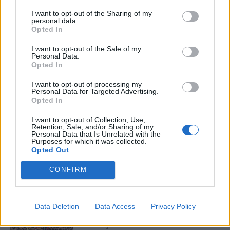
I want to opt-out of the Sharing of my
Setmanari l'Ebre
personal data.
Opted In
I want to opt-out of the Sale of my
Personal Data.
Opted In
ARTICLES RELACIONATS
I want to opt-out of processing my
L’Horta de Sant Joan, a una victòria
Personal Data for Targeted Advertising.
Opted In
d’assegurar-se la presència a les
semifinals d’ascens
I want to opt-out of Collection, Use,
abril 25, 2026
4ª Catalana
Retention, Sale, and/or Sharing of my
Personal Data that Is Unrelated with the
Purposes for which it was collected.
Arranca este mateix cap de setmana la
Opted Out
fase decisiva de la quarta catalana
març 28, 2026
CONFIRM
4ª Catalana
L’Horta de Sant Joan es proclama campió i
Data Deletion
Data Access
Privacy Policy
s’assegura la presència a la Copa
Catalunya