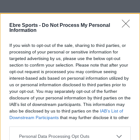
Ebre Sports -
Do Not Process My Personal
Information
If you wish to opt-out of the sale, sharing to third parties, or
processing of your personal or sensitive information for
targeted advertising by us, please use the below opt-out
Article anterior
Article següent
section to confirm your selection. Please note that after your
El Ginestar es dixa el lideratge
El Jesús i Maria C reacciona
opt-out request is processed you may continue seeing
en el derbi a l’últim minut
tres cops i aconseguix
interest-based ads based on personal information utilized by
empatar en un partit vibrant
us or personal information disclosed to third parties prior to
your opt-out. You may separately opt-out of the further
disclosure of your personal information by third parties on the
IAB’s list of downstream participants. This information may
also be disclosed by us to third parties on the
IAB’s List of
Downstream Participants
that may further disclose it to other
third parties.
Personal Data Processing Opt Outs