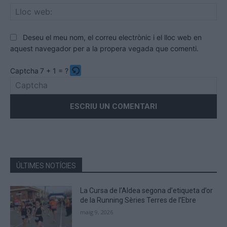
Llo
we
Deseu el meu nom, el correu electrònic i el lloc web en
aquest navegador per a la propera vegada que comenti.
Captcha
7 + 1 = ?
Please
enter
the
characters
shown
in
the
ÚLTIMES NOTÍCIES
CAPTCHA
to
La Cursa de l’Aldea segona d’etiqueta d’or
verify
de la Running Sèries Terres de l’Ebre
that
maig 9, 2026
you
are