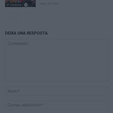
març 26, 2026
4ª Catalana
DEIXA UNA RESPOSTA
Comentari:
No
Co
ele