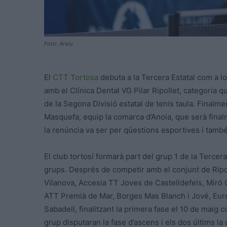
Foto: Arxiu
El
CTT Tortosa
debuta a la Tercera Estatal com a lo
amb el Clínica Dental VG Pilar Ripollet, categoria 
de la Segona Divisió estatal de tenis taula. Finalme
Masquefa, equip la comarca d’Anoia, que serà final
la renúncia va ser per qüestions esportives i tam
El club tortosí formarà part del grup 1 de la Tercer
grups. Després de competir amb el conjunt de Ripol
Vilanova, Accesia TT Joves de Castelldefels, Miró
ATT Premià de Mar, Borges Mas Blanch i Jové, Euroc
Sabadell, finalitzant la primera fase el 10 de maig 
grup disputaran la fase d’ascens i els dos últims l