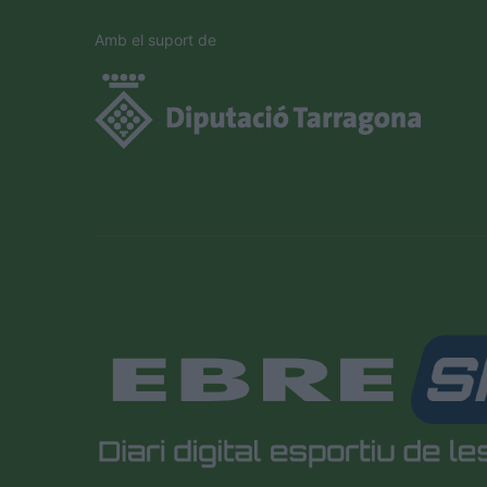
in
the
Amb el suport de
CAPTCHA
to
verify
that
you
are
human.