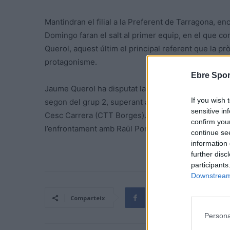
Mantindran el filial a la Preferent de Tarragona, e
Domingo faran el salt al primer equip, en el que 
Querol, aquest últim el principal referent que la
protagonisme.
Ebre Spor
Jaume Querol ha disputat la 40a edició del Torneig I
If you wish 
segon del grup 2, superant a Álvaro Barrenche (CT
sensitive in
Cesc Carrera (CTT Borges). Es va classificar en el
confirm you
l’enfrontament amb Raül Porta (CTT Valls del Nord)
continue se
information 
further disc
participants
Downstream 
Comparteix
Persona