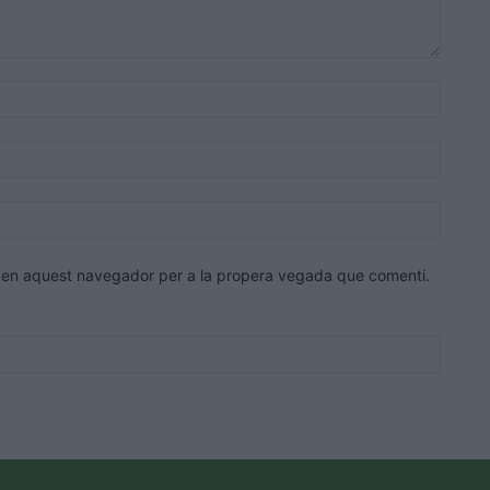
Nom:*
Correu
electrò
Lloc
web:
eb en aquest navegador per a la propera vegada que comenti.