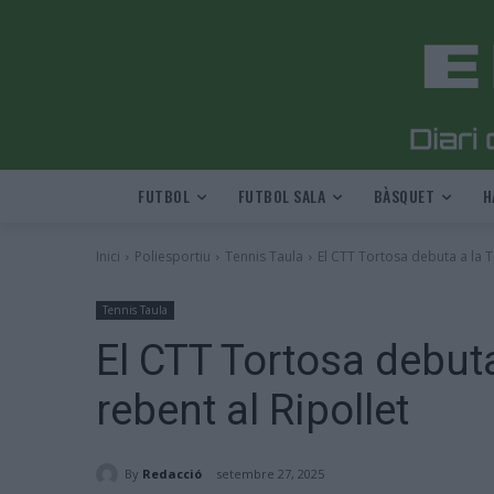
FUTBOL
FUTBOL SALA
BÀSQUET
H
Inici
Poliesportiu
Tennis Taula
El CTT Tortosa debuta a la Te
Tennis Taula
El CTT Tortosa debuta
rebent al Ripollet
By
Redacció
setembre 27, 2025