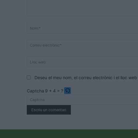
Comentari:
Deseu el meu nom, el correu electrònic i el lloc w
Captcha
9 + 4 = ?
Please
enter
the
characters
shown