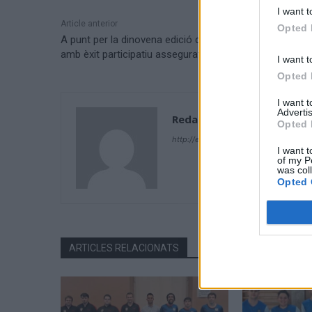
I want t
Article anterior
Opted 
A punt per la dinovena edició de la Pujada al Montsià
amb èxit participatiu assegurat
I want t
Opted 
I want 
Advertis
Redacció
Opted 
http://ebresports.cat
I want t
of my P
was col
Opted 
ARTICLES RELACIONATS