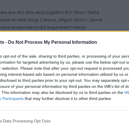
ncara que dos dels seus jugadors Eric Roca i David
competiran amb Sergi Campos, Miguel Ayora i Jaume
 pròxima temporada tindrà segurament menys
ts -
Do Not Process My Personal Information
nternacional de Vic, finalitzant en la categoria Open,
to opt-out of the sale, sharing to third parties, or processing of your per
T Olesa) i a Aleix Pacareu (CTT Mataró), perdent amb
formation for targeted advertising by us, please use the below opt-out s
 quadre de 32, sense poder superar l’obstacle de
r selection. Please note that after your opt-out request is processed y
.
eing interest-based ads based on personal information utilized by us or
disclosed to third parties prior to your opt-out. You may separately opt-
losure of your personal information by third parties on the IAB’s list of
. This information may also be disclosed by us to third parties on the
IA
Participants
that may further disclose it to other third parties.
l Data Processing Opt Outs