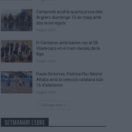
Campredó acull la quarta prova dels
Argilers diumenge 10 de maig amb
dos recorreguts
maig 9, 2026
El Cantaires amb baixes rep al CB
Viladecans en el tram decisiu de la
lliga
maig 9, 2026
Paula Sintorres, Patrícia Pla i Néstor
Altaba amb la selecció catalana sub-
16 d’atletisme
maig 8, 2026
Carrega més
SETMANARI L'EBRE