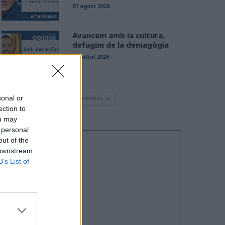
01 agost 2026
Avancem amb la cultura,
defugim de la demagògia
31 juliol 2026
Veure més
sonal or
ection to
ou may
 personal
out of the
 downstream
B’s List of