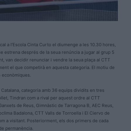
cal a l’Escola Cinta Curto el diumenge a les 10.30 hores,
que estrena després de la seua renúncia a jugar al grup 5
nt, van decidir renunciar i vendre la seua plaça al CTT
ment el que competirà en aquesta categoria. El motiu de
bé econòmiques.
a Catalana, categoria amb 36 equips dividits en tres
let, Tindran com a rival per aquest ordre al CTT
 Ganxets de Reus, Gimnàstic de Tarragona B, AEC Reus,
lima Badalona, CTT Valls de Torroella i El Ciervo de
com a visitant. Posteriorment, els dos primers de cada
a de permanència.