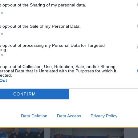
o opt-out of the Sharing of my personal data.
Article següent
In
Es prepara la Cursa del Carrilet amb etiqueta d’or de la
Running Sèries
o opt-out of the Sale of my Personal Data.
In
to opt-out of processing my Personal Data for Targeted
ing.
In
o opt-out of Collection, Use, Retention, Sale, and/or Sharing
ersonal Data that Is Unrelated with the Purposes for which it
lected.
Out
CONFIRM
Data Deletion
Data Access
Privacy Policy