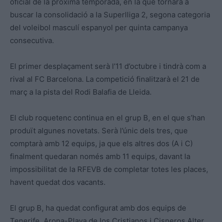
oficial de la pròxima temporada, en la que tornarà a
buscar la consolidació a la Superlliga 2, segona categoria
del voleibol masculí espanyol per quinta campanya
consecutiva.
El primer desplaçament serà l’11 d’octubre i tindrà com a
rival al FC Barcelona. La competició finalitzarà el 21 de
març a la pista del Rodi Balafia de Lleida.
El club roquetenc continua en el grup B, en el que s’han
produït algunes novetats. Serà l’únic dels tres, que
comptarà amb 12 equips, ja que els altres dos (A i C)
finalment quedaran només amb 11 equips, davant la
impossibilitat de la RFEVB de completar totes les places,
havent quedat dos vacants.
El grup B, ha quedat configurat amb dos equips de
Tenerife, Arona-Playa de los Cristianos i Cisneros Alter