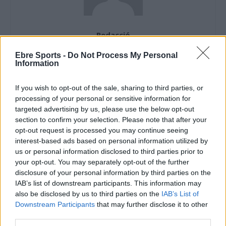
Redacció
http://ebresports.cat
Ebre Sports -
Do Not Process My Personal
Information
If you wish to opt-out of the sale, sharing to third parties, or
ARTICLES RELACIONATS
processing of your personal or sensitive information for
targeted advertising by us, please use the below opt-out
El CV Roquetes finalitza en una meritòria
section to confirm your selection. Please note that after your
vuitena plaça a l’estatal juvenil
opt-out request is processed you may continue seeing
maig 4, 2026
interest-based ads based on personal information utilized by
us or personal information disclosed to third parties prior to
Voleibol
your opt-out. You may separately opt-out of the further
disclosure of your personal information by third parties on the
Mintonette Almeria, CD Albarena i CV
IAB’s list of downstream participants. This information may
Manacor, rivals del CV Roquetes a l’estatal
also be disclosed by us to third parties on the
IAB’s List of
juvenil
Downstream Participants
that may further disclose it to other
abril 15, 2026
Voleibol
third parties.