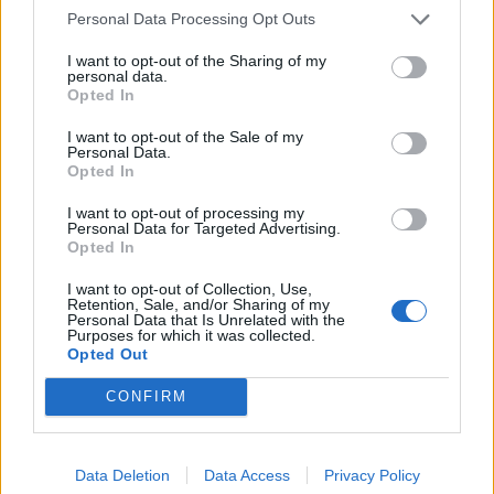
El Club Voleibol Roquetes repetirà al
Personal Data Processing Opt Outs
Campionat d’Espanya juvenil
abril 12, 2026
I want to opt-out of the Sharing of my
personal data.
Voleibol
Opted In
I want to opt-out of the Sale of my
Personal Data.
Opted In
DEIXA UNA RESPOSTA
I want to opt-out of processing my
Personal Data for Targeted Advertising.
Opted In
I want to opt-out of Collection, Use,
Retention, Sale, and/or Sharing of my
Personal Data that Is Unrelated with the
Purposes for which it was collected.
Opted Out
CONFIRM
Comentari:
No
Data Deletion
Data Access
Privacy Policy