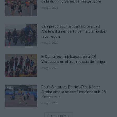
de la Running Sèries Terres de l’Ebre
that
maig 9, 2026
you
are
human.
Campredó acull la quarta prova dels
Argilers diumenge 10 de maig amb dos
recorreguts
maig 9, 2026
El Cantaires amb baixes rep al CB
Viladecans en el tram decisiu de la lliga
maig 9, 2026
Paula Sintorres, Patrícia Pla i Néstor
Altaba amb la selecció catalana sub-16
d’atletisme
maig 8, 2026
Carrega més