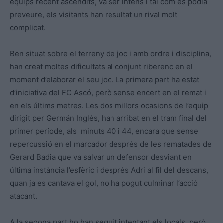
equips recent ascendits, va ser intens i tal com es podia
preveure, els visitants han resultat un rival molt
complicat.
Ben situat sobre el terreny de joc i amb ordre i disciplina,
han creat moltes dificultats al conjunt riberenc en el
moment d’elaborar el seu joc. La primera part ha estat
d’iniciativa del FC Ascó, però sense encert en el remat i
en els últims metres. Les dos millors ocasions de l’equip
dirigit per Germán Inglés, han arribat en el tram final del
primer període, als minuts 40 i 44, encara que sense
repercussió en el marcador després de les rematades de
Gerard Badia que va salvar un defensor desviant en
última instància l’esfèric i després Adri al fil del descans,
quan ja es cantava el gol, no ha pogut culminar l’acció
atacant.
A la segona part ho han seguit intentant els locals, però