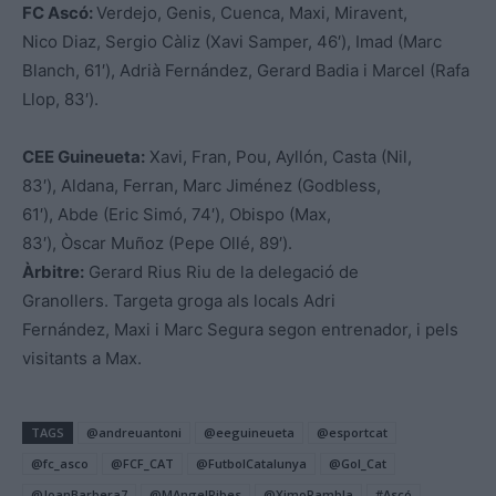
FC Ascó:
Verdejo, Genis, Cuenca, Maxi, Miravent,
Nico Diaz, Sergio Càliz (Xavi
Samper, 46′), Imad (Marc
Blanch, 61′), Adrià Fernández, Gerard Badia i Marcel (Rafa
Llop, 83′).
CEE Guineueta:
Xavi, Fran, Pou, Ayllón, Casta (Nil,
83′), Aldana, Ferran, Marc Jiménez (Godbless,
61′), Abde (Eric Simó, 74′), Obispo (Max,
83′), Òscar Muñoz (Pepe Ollé, 89′).
Àrbitre:
Gerard Rius Riu de la delegació de
Granollers. Targeta groga als locals Adri
Fernández, Maxi i Marc Segura segon entrenador, i pels
visitants a Max.
TAGS
@andreuantoni
@eeguineueta
@esportcat
@fc_asco
@FCF_CAT
@FutbolCatalunya
@Gol_Cat
@JoanBarbera7
@MAngelRibes
@XimoRambla
#Ascó