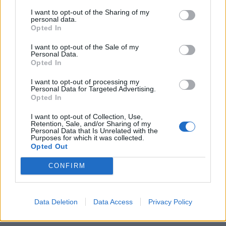
3a divisió
I want to opt-out of the Sharing of my
personal data.
Opted In
I want to opt-out of the Sale of my
Personal Data.
Opted In
DEIXA UNA RESPOSTA
I want to opt-out of processing my
Personal Data for Targeted Advertising.
Opted In
I want to opt-out of Collection, Use,
Retention, Sale, and/or Sharing of my
Personal Data that Is Unrelated with the
Purposes for which it was collected.
Opted Out
Comentari:
CONFIRM
No
Data Deletion
Data Access
Privacy Policy
Co
ele