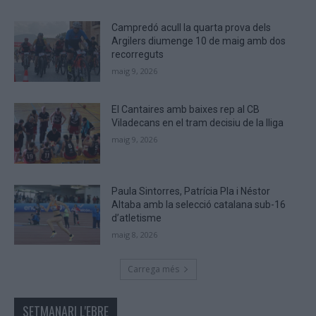
human.
Campredó acull la quarta prova dels
Argilers diumenge 10 de maig amb dos
recorreguts
maig 9, 2026
El Cantaires amb baixes rep al CB
Viladecans en el tram decisiu de la lliga
maig 9, 2026
Paula Sintorres, Patrícia Pla i Néstor
Altaba amb la selecció catalana sub-16
d’atletisme
maig 8, 2026
Carrega més
SETMANARI L'EBRE