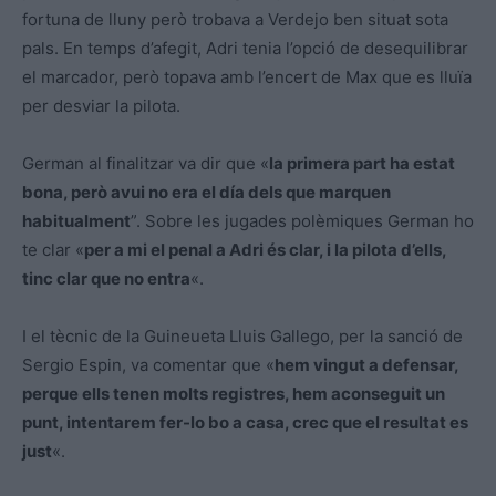
fortuna de lluny però trobava a Verdejo ben situat sota
pals. En temps d’afegit, Adri tenia l’opció de desequilibrar
el marcador, però topava amb l’encert de Max que es lluïa
per desviar la pilota.
German al finalitzar va dir que «
la primera part ha estat
bona, però avui no era el día dels que marquen
habitualment
”. Sobre les jugades polèmiques German ho
te clar «
per a mi el penal a Adri és clar, i la pilota d’ells,
tinc clar que no entra
«.
I el tècnic de la Guineueta Lluis Gallego, per la sanció de
Sergio Espin, va comentar que «
hem vingut a defensar,
perque ells tenen molts registres, hem aconseguit un
punt, intentarem fer-lo bo a casa, crec que el resultat es
just
«.