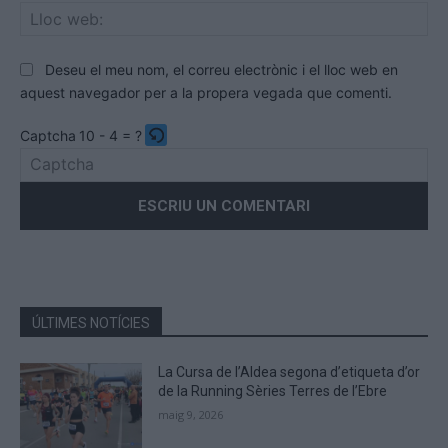
Llo
we
Deseu el meu nom, el correu electrònic i el lloc web en
aquest navegador per a la propera vegada que comenti.
Captcha
10 - 4 = ?
Please
enter
the
characters
shown
in
the
ÚLTIMES NOTÍCIES
CAPTCHA
to
La Cursa de l’Aldea segona d’etiqueta d’or
verify
de la Running Sèries Terres de l’Ebre
that
maig 9, 2026
you
are