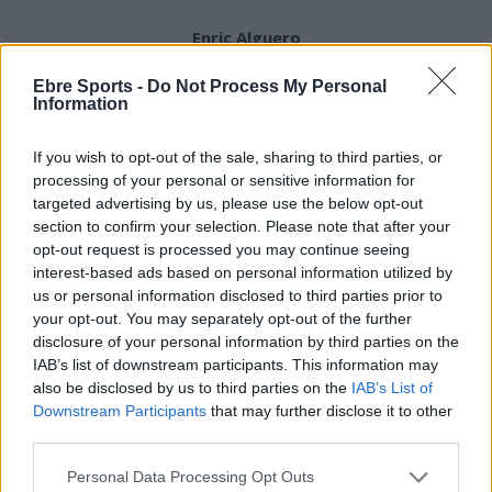
Enric Alguero
Ebre Sports -
Do Not Process My Personal
Information
ARTICLES RELACIONATS
If you wish to opt-out of the sale, sharing to third parties, or
processing of your personal or sensitive information for
Trist comiat de la Rapitenca de la Tercera
targeted advertising by us, please use the below opt-out
RFEF amb derrota a la Devesa
section to confirm your selection. Please note that after your
maig 11, 2024
opt-out request is processed you may continue seeing
3a divisió
interest-based ads based on personal information utilized by
us or personal information disclosed to third parties prior to
L’entrenador Jordi Martin s’acomiada en el
your opt-out. You may separately opt-out of the further
darrer partit de la Rapitenca a 3a RFEF
disclosure of your personal information by third parties on the
maig 10, 2024
IAB’s list of downstream participants. This information may
also be disclosed by us to third parties on the
IAB’s List of
3a divisió
Downstream Participants
that may further disclose it to other
third parties.
Crònica d’una ‘mort’ anunciada
maig 5, 2024
Personal Data Processing Opt Outs