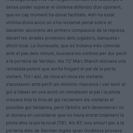
sense poder superar el sistema defensiu d’un oponent,
que en cap moment ha donat facilitats. Adri ha estat
víctima d’una acció on s’ha reclamat penal sobre el
davanter asconenc als primers compassos de la represa,
davant les airades protestes dels jugadors, banqueta i
afició local. La Guineueta, que es trobava més còmode
amb el pas dels minuts, buscava les contres per dur perill
a la porteria de Verdejo. Als 72′ Marc Blanch atzivava una
rematada potent que sortia fregant el pal de la porta
visitant. Tot i així, de mica en mica els visitants
s’acostaven amb perill als dominis riberencs i van tenir el
gol a l’abast en una acció on remataven al pal i la pilota
creuava tota la línia de gol reclamant els visitants el
possible gol fantasma, però l’àrbitre se’n desentenia i no
el donava en considerar que no havia entrat totalment la
pilota dins la porta local (78′). Als 83′ nou ensurt per a la
porteria dels de German Inglés quan Godbless provava