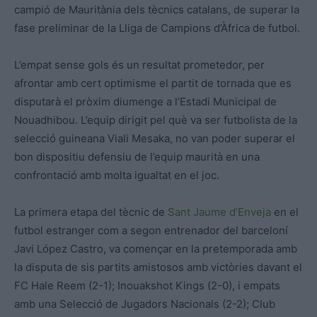
campió de Mauritània dels tècnics catalans, de superar la
fase preliminar de la Lliga de Campions d’Àfrica de futbol.
L’empat sense gols és un resultat prometedor, per
afrontar amb cert optimisme el partit de tornada que es
disputarà el pròxim diumenge a l’Estadi Municipal de
Nouadhibou. L’equip dirigit pel què va ser futbolista de la
selecció guineana Viali Mesaka, no van poder superar el
bon dispositiu defensiu de l’equip maurità en una
confrontació amb molta igualtat en el joc.
La primera etapa del tècnic de
Sant Jaume d’Enveja
en el
futbol estranger com a segon entrenador del barceloní
Javi López Castro, va començar en la pretemporada amb
la disputa de sis partits amistosos amb victòries davant el
FC Hale Reem (2-1); Inouakshot Kings (2-0), i empats
amb una Selecció de Jugadors Nacionals (2-2); Club