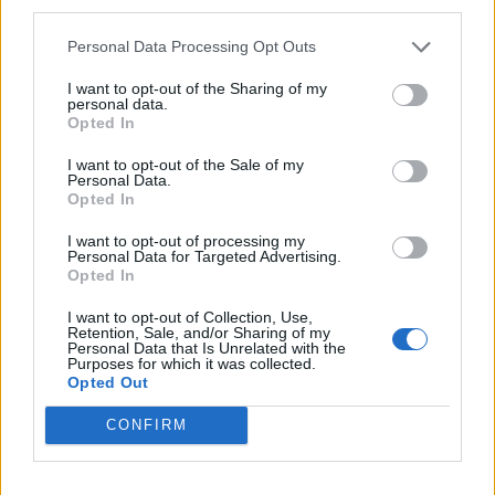
third parties.
No
Personal Data Processing Opt Outs
Co
I want to opt-out of the Sharing of my
ele
personal data.
Opted In
Llo
we
I want to opt-out of the Sale of my
Personal Data.
Opted In
Deseu el meu nom, el correu electrònic i el lloc web en
aquest navegador per a la propera vegada que comenti.
I want to opt-out of processing my
Personal Data for Targeted Advertising.
Captcha
5 - 2 = ?
Opted In
I want to opt-out of Collection, Use,
Retention, Sale, and/or Sharing of my
Please
Personal Data that Is Unrelated with the
enter
Purposes for which it was collected.
the
Opted Out
characters
CONFIRM
shown
in
the
ÚLTIMES NOTÍCIES