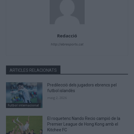
Redacció
http://ebresports.cat
ARTICLES RELACIONATS
Predilecció dels jugadors ebrencs pel
futbol islandès
maig 2, 2026
Futbol internacional
El roquetenc Nando Recio campió de la
Premier League de Hong Kong amb el
Kitchee FC