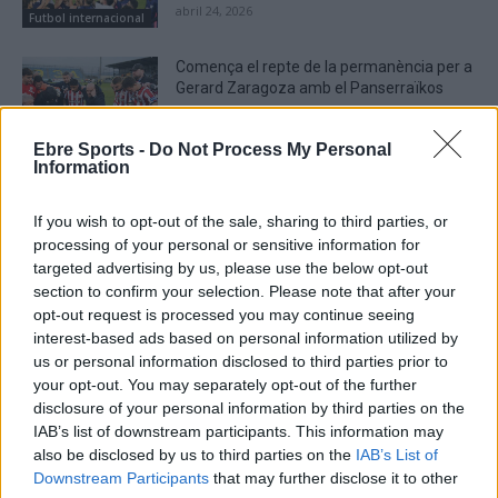
abril 24, 2026
Futbol internacional
Comença el repte de la permanència per a
Gerard Zaragoza amb el Panserraïkos
abril 11, 2026
Futbol internacional
Ebre Sports -
Do Not Process My Personal
Information
If you wish to opt-out of the sale, sharing to third parties, or
processing of your personal or sensitive information for
DEIXA UNA RESPOSTA
targeted advertising by us, please use the below opt-out
section to confirm your selection. Please note that after your
opt-out request is processed you may continue seeing
interest-based ads based on personal information utilized by
us or personal information disclosed to third parties prior to
your opt-out. You may separately opt-out of the further
disclosure of your personal information by third parties on the
IAB’s list of downstream participants. This information may
also be disclosed by us to third parties on the
IAB’s List of
Downstream Participants
that may further disclose it to other
Comentari: