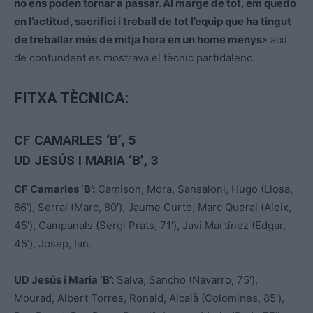
no ens poden tornar a passar. Al marge de tot, em quedo
en l’actitud, sacrifici i treball de tot l’equip que ha tingut
de treballar més de mitja hora en un home menys
» així
de contundent es mostrava el tècnic partidalenc.
FITXA TÈCNICA:
CF CAMARLES ‘B’
, 5
UD JESÚS I MARIA ‘B’, 3
CF Camarles ‘B’:
Camison, Mora, Sansaloni, Hugo (Llosa,
66′), Serral (Marc, 80′), Jaume Curto, Marc Queral (Aleix,
45′), Campanals (Sergi Prats, 71′), Javi Martínez (Edgar,
45′), Josep, Ian.
UD Jesús i Maria ‘B’:
Salva, Sancho (Navarro, 75′),
Mourad, Albert Torres, Ronald, Alcalà (Colomines, 85′),