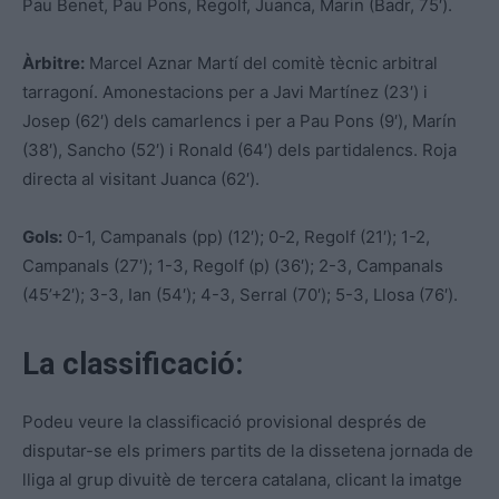
Pau Benet, Pau Pons, Regolf, Juanca, Marin (Badr, 75′).
Àrbitre:
Marcel Aznar Martí del comitè tècnic arbitral
tarragoní. Amonestacions per a Javi Martínez (23′) i
Josep (62′) dels camarlencs i per a Pau Pons (9′), Marín
(38′), Sancho (52′) i Ronald (64′) dels partidalencs. Roja
directa al visitant Juanca (62′).
Gols:
0-1, Campanals (pp) (12′); 0-2, Regolf (21′); 1-2,
Campanals (27′); 1-3, Regolf (p) (36′); 2-3, Campanals
(45’+2′); 3-3, Ian (54′); 4-3, Serral (70′); 5-3, Llosa (76′).
La classificació:
Podeu veure la classificació provisional després de
disputar-se els primers partits de la dissetena jornada de
lliga al grup divuitè de tercera catalana, clicant la imatge