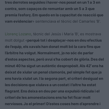
tres derrotes seguides i haver-nos posat en un 1 a 3 en
contra, som capaços de remuntar amb un 5 a 3 que
premia l’esforç. Em quedo en la capacitat de reacció que
vam evidenciar
» sentenciava el tècnic del Camarles ‘B’.
Llorenç Lozano
, tècnic del Jesús i Maria ‘B’, es mostrava
molt dolgut «
perquè tot i desplaçar-nos en deu efectius
de l’equip, els xavals han donat molt bé la cara fins que
l’àrbitre ha volgut. Normalment, jo no sóc de parlar
d’estos aspectes, però avui s’ha cobert de glòria. Des del
‘
minut 40 ha sigut un autèntic despropòsit. Als 42
ens ha
deixat de xiular un penal clamorós, pel simple fet que ja
ens havia xiulat un. I la segona part, el criteri desigual en
les decisions que xiulava a un costat i l’altre ha estat
flagrant. Ens deixa en deu per una expulsió ridícula i el
criteri de les amonestacions ens ha fet ficar molt
nerviosos. Jo el primer! D’estes coses hem d’aprendre i