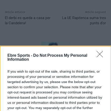
Article anterior
Article següent
El derbi es queda a casa per
La UE Rapitenca suma tres
la Candelera!
punts d’or
Ebre Sports -
Do Not Process My Personal
Information
If you wish to opt-out of the sale, sharing to third parties, or
processing of your personal or sensitive information for
Setmanari l'Ebre
targeted advertising by us, please use the below opt-out
section to confirm your selection. Please note that after your
opt-out request is processed you may continue seeing
interest-based ads based on personal information utilized by
ARTICLES RELACIONATS
us or personal information disclosed to third parties prior to
your opt-out. You may separately opt-out of the further