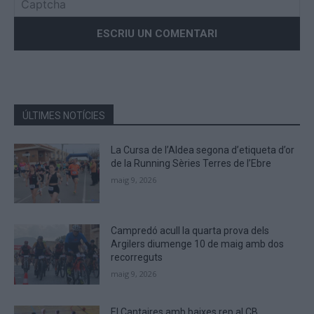
Please
enter
the
characters
shown
in
the
ÚLTIMES NOTÍCIES
CAPTCHA
to
La Cursa de l’Aldea segona d’etiqueta d’or
verify
de la Running Sèries Terres de l’Ebre
that
maig 9, 2026
you
are
human.
Campredó acull la quarta prova dels
Argilers diumenge 10 de maig amb dos
recorreguts
maig 9, 2026
El Cantaires amb baixes rep al CB