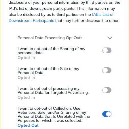
disclosure of your personal information by third parties on the
Sis equips en tres punts de distància a
IAB’s list of downstream participants. This information may
falta de set jornades
also be disclosed by us to third parties on the
IAB’s List of
març 27, 2026
Downstream Participants
that may further disclose it to other
3ª Catalana
third parties.
Situació innèdita: vuit equips amb tan sols
Personal Data Processing Opt Outs
cinc punts de diferència
I want to opt-out of the Sharing of my
març 6, 2026
personal data.
3ª Catalana
Opted In
I want to opt-out of the Sale of my
Set i partit per al Godall que suma la seua
Personal Data.
primera victòria a la lliga
Opted In
octubre 10, 2025
3ª Catalana
I want to opt-out of processing my
Personal Data for Targeted Advertising.
Opted In
I want to opt-out of Collection, Use,
Retention, Sale, and/or Sharing of my
Personal Data that Is Unrelated with the
DEIXA UNA RESPOSTA
Purposes for which it was collected.
Opted Out