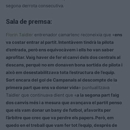
segona derrota consecutiva.
Sala de premsa:
Florin Taidler
entrenador camarlenc reconeixia que «
ens
va costar entrar al partit. Intentàvem tindrà la pilota
d’entrada, però ens equivocàvem i ells ho van saber
aprofitar. Vaig haver de fer el canvi dels dos centrals al
descans, perquè no em donaven bona sortida de pilota i
això em desestabilitzava tota l’estructura de l’equip.
Sort encara del gol de Campanals al descompte de la
primera part que ens va donar vida
» puntualitzava
Taidler que continuava dient que «
a la segona part faig
dos canvis més i a mesura que avançava el partit penso
que els vam donar un bany de futbol, afavorits per
l’àrbitre que crec que va perdre els papers. Però, em
quedo en el treball que vam fer tot l’equip, després de