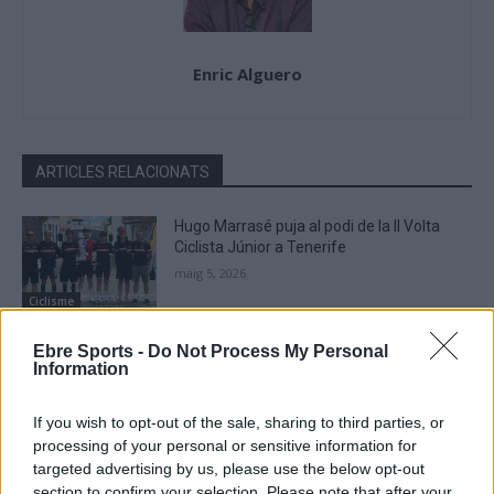
Enric Alguero
ARTICLES RELACIONATS
Hugo Marrasé puja al podi de la II Volta
Ciclista Júnior a Tenerife
maig 5, 2026
Ciclisme
Edu Prades afegeix més punts UCI a la
Ebre Sports -
Do Not Process My Personal
Information
Ronde Van Limburg i la Fletxa Brabanzona
abril 25, 2026
If you wish to opt-out of the sale, sharing to third parties, or
Ciclisme
processing of your personal or sensitive information for
targeted advertising by us, please use the below opt-out
Hugo Marrasé s’imposa a Puigverd en el
section to confirm your selection. Please note that after your
Trofeu Júnior de la Copa Catalana