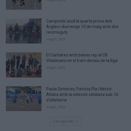
you
are
human.
Campredó acull la quarta prova dels
Argilers diumenge 10 de maig amb dos
recorreguts
maig 9, 2026
El Cantaires amb baixes rep al CB
Viladecans en el tram decisiu de la lliga
maig 9, 2026
Paula Sintorres, Patrícia Pla i Néstor
Altaba amb la selecció catalana sub-16
d’atletisme
maig 8, 2026
Carrega més