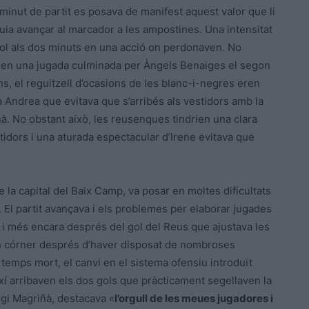
minut de partit es posava de manifest aquest valor que li
a avançar al marcador a les ampostines. Una intensitat
 gol als dos minuts en una acció on perdonaven. No
ou en una jugada culminada per Àngels Benaiges el segon
ans, el reguitzell d’ocasions de les blanc-i-negres eren
ra Andrea que evitava que s’arribés als vestidors amb la
ñà. No obstant això, les reusenques tindrien una clara
stidors i una aturada espectacular d’Irene evitava que
 la capital del Baix Camp, va posar en moltes dificultats
 El partit avançava i els problemes per elaborar jugades
t i més encara després del gol del Reus que ajustava les
’un córner després d’haver disposat de nombroses
temps mort, el canvi en el sistema ofensiu introduït
ixí arribaven els dos gols que pràcticament segellaven la
rgi Magriñà, destacava «
l’orgull de les meues jugadores i