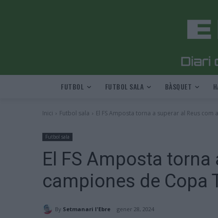
FUTBOL
FUTBOL SALA
BÀSQUET
H
Inici
Futbol sala
El FS Amposta torna a superar al Reus com 
Futbol sala
El FS Amposta torna 
campiones de Copa 
By
Setmanari l'Ebre
gener 28, 2024