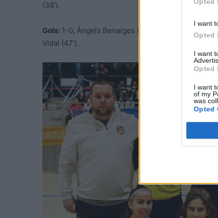
Opted 
(38′).
I want t
Gols:
1-0, Àngels Benaiges (1′); 2-0, Àngels Benaiges (
Opted 
Vidal (47′).
I want 
Advertis
Opted 
I want t
of my P
was col
Opted 