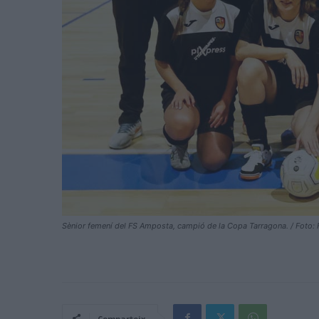
Sènior femení del FS Amposta, campió de la Copa Tarragona. / Foto:
Comparteix