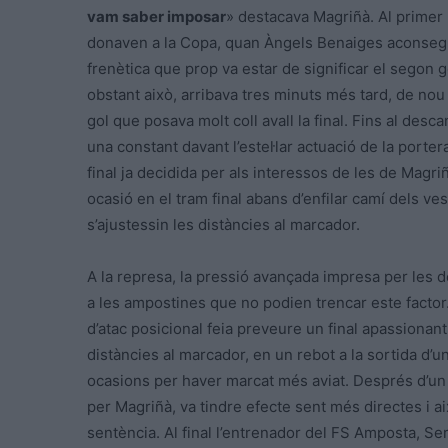
vam saber imposar
» destacava Magriñà. Al primer 
donaven a la Copa, quan Àngels Benaiges aconsegui
frenètica que prop va estar de significar el segon
obstant això, arribava tres minuts més tard, de n
gol que posava molt coll avall la final. Fins al desc
una constant davant l’estel·lar actuació de la porte
final ja decidida per als interessos de les de Magri
ocasió en el tram final abans d’enfilar camí dels ve
s’ajustessin les distàncies al marcador.
A la represa, la pressió avançada impresa per les de
a les ampostines que no podien trencar este factor.
d’atac posicional feia preveure un final apassionan
distàncies al marcador, en un rebot a la sortida d
ocasions per haver marcat més aviat. Després d’un 
per Magriñà, va tindre efecte sent més directes i a
sentència. Al final l’entrenador del FS Amposta, Se