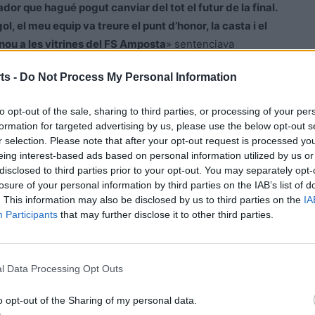
dor que hagué pogut canviar del tot el futur de la final.
, el meu equip va treure el punt d’honor, la casta i el
 nou a les vitrines del FS Amposta
» sentenciava
ts -
Do Not Process My Personal Information
to opt-out of the sale, sharing to third parties, or processing of your per
formation for targeted advertising by us, please use the below opt-out s
r selection. Please note that after your opt-out request is processed y
eing interest-based ads based on personal information utilized by us or
disclosed to third parties prior to your opt-out. You may separately opt-
losure of your personal information by third parties on the IAB’s list of
aura Roso, Lucia. També van jugar: Emma (ps), Joana Gil,
. This information may also be disclosed by us to third parties on the
IA
Participants
that may further disclose it to other third parties.
 Pérez. També van jugar: Pardiñas, Sónia, Núria,
l Data Processing Opt Outs
o opt-out of the Sharing of my personal data.
e Tarragona. Grogues per a l’ampostina Àngels Benaiges