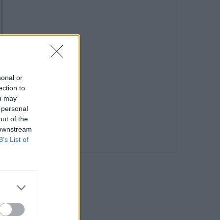
sonal or
ection to
ou may
 personal
out of the
 downstream
B’s List of