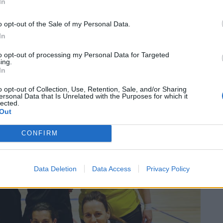
In
o opt-out of the Sale of my Personal Data.
5′); 2-1, Laura Piñol (39′); 3-1, Laia Vidal (44′); 4-1, Laia
In
to opt-out of processing my Personal Data for Targeted
ing.
In
o opt-out of Collection, Use, Retention, Sale, and/or Sharing
ersonal Data that Is Unrelated with the Purposes for which it
lected.
Out
CONFIRM
Data Deletion
Data Access
Privacy Policy