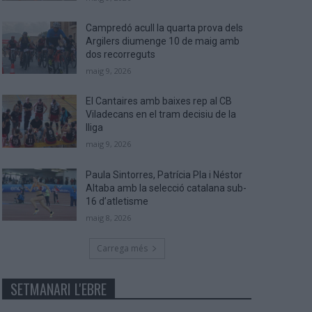
Campredó acull la quarta prova dels
Argilers diumenge 10 de maig amb
dos recorreguts
maig 9, 2026
El Cantaires amb baixes rep al CB
Viladecans en el tram decisiu de la
lliga
maig 9, 2026
Paula Sintorres, Patrícia Pla i Néstor
Altaba amb la selecció catalana sub-
16 d’atletisme
maig 8, 2026
Carrega més
SETMANARI L'EBRE