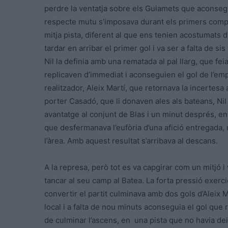
perdre la ventatja sobre els Guiamets que aconsegu
respecte mutu s’imposava durant els primers comp
mitja pista, diferent al que ens tenien acostumats du
tardar en arribar el primer gol i va ser a falta de 
Nil la definia amb una rematada al pal llarg, que feia
replicaven d’immediat i aconseguien el gol de l’em
realitzador, Aleix Martí, que retornava la incertes
porter Casadó, que li donaven ales als bateans, Nil 
avantatge al conjunt de Blas i un minut després, en
que desfermanava l’eufòria d’una afició entregada, r
l’àrea. Amb aquest resultat s’arribava al descans.
A la represa, però tot es va capgirar com un mitjó
tancar al seu camp al Batea. La forta pressió exercida
convertir el partit culminava amb dos gols d’Aleix M
local i a falta de nou minuts aconseguia el gol que 
de culminar l’ascens, en una pista que no havia de