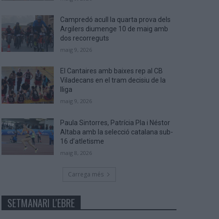
Campredó acull la quarta prova dels
Argilers diumenge 10 de maig amb
dos recorreguts
maig 9, 2026
El Cantaires amb baixes rep al CB
Viladecans en el tram decisiu de la
lliga
maig 9, 2026
Paula Sintorres, Patrícia Pla i Néstor
Altaba amb la selecció catalana sub-
16 d’atletisme
maig 8, 2026
Carrega més
SETMANARI L'EBRE