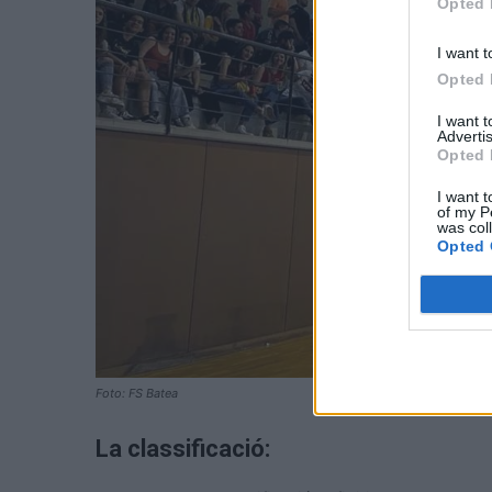
Opted 
I want t
Opted 
I want 
Advertis
Opted 
I want t
of my P
was col
Opted 
Foto: FS Batea
La classificació: