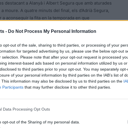
ies destacant a Alanyà i Albert Segura que amb aturades
a moure. A quatre minuts del final, els d’Adrià Segura,
er a aconseguir la fita en la temporada en que
oc de cinc. Els de la Terra Alta es defensaven amb ordre
ts -
Do Not Process My Personal Information
sprés d’una sacada de banda interceptada a camp propi per
b Aleix Martí que li tornava la pared per al pivot
to opt-out of the sale, sharing to third parties, or processing of your per
 xut taponat per un defensor, en el moment que sonava la
formation for targeted advertising by us, please use the below opt-out s
ert Batiste que marcava ja fora de temps.
r selection. Please note that after your opt-out request is processed y
eing interest-based ads based on personal information utilized by us or
disclosed to third parties prior to your opt-out. You may separately opt-
uip, junta directiva i afició local que han aconseguit una
losure of your personal information by third parties on the IAB’s list of
ls Guiamets tindrà que esperar a la promoció que
. This information may also be disclosed by us to third parties on the
IA
aixar de primera territorial) i els dos segons dels altres
Participants
that may further disclose it to other third parties.
na i el Vila-rodona.
l Data Processing Opt Outs
o opt-out of the Sharing of my personal data.