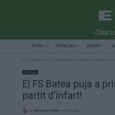
FUTBOL
FUTBOL SALA
BÀSQUET
H
Inici
Futbol sala
El FS Batea puja a primera territorial en un pa
Futbol sala
El FS Batea puja a pri
partit d’infart!
By
Setmanari l'Ebre
maig 18, 2022