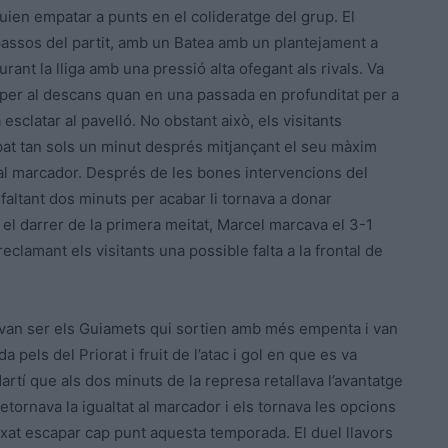
ien empatar a punts en el colideratge del grup. El
assos del partit, amb un Batea amb un plantejament a
rant la lliga amb una pressió alta ofegant als rivals. Va
sis per al descans quan en una passada en profunditat per a
 esclatar al pavelló. No obstant això, els visitants
pat tan sols un minut després mitjançant el seu màxim
a al marcador. Després de les bones intervencions del
faltant dos minuts per acabar li tornava a donar
 el darrer de la primera meitat, Marcel marcava el 3-1
eclamant els visitants una possible falta a la frontal de
 i van ser els Guiamets qui sortien amb més empenta i van
 pels del Priorat i fruit de l’atac i gol en que es va
artí que als dos minuts de la represa retallava l’avantatge
retornava la igualtat al marcador i els tornava les opcions
ixat escapar cap punt aquesta temporada. El duel llavors