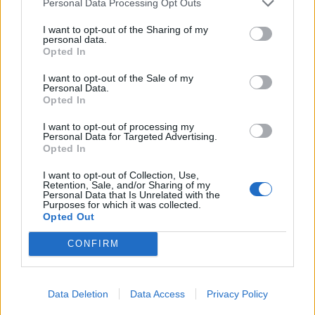
Personal Data Processing Opt Outs
I want to opt-out of the Sharing of my
personal data.
Opted In
I want to opt-out of the Sale of my
Personal Data.
Opted In
I want to opt-out of processing my
Personal Data for Targeted Advertising.
Setmanari l'Ebre
Opted In
I want to opt-out of Collection, Use,
Retention, Sale, and/or Sharing of my
Personal Data that Is Unrelated with the
ARTICLES RELACIONATS
Purposes for which it was collected.
Opted Out
L’Horta de Sant Joan, a una victòria
CONFIRM
d’assegurar-se la presència a les
semifinals d’ascens
abril 25, 2026
4ª Catalana
Data Deletion
Data Access
Privacy Policy
Arranca este mateix cap de setmana la