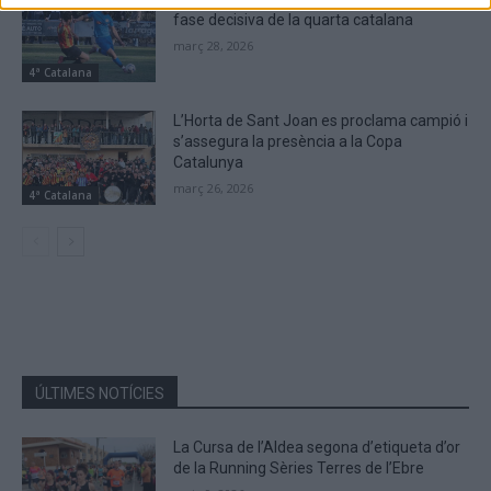
fase decisiva de la quarta catalana
març 28, 2026
4ª Catalana
L’Horta de Sant Joan es proclama campió i
s’assegura la presència a la Copa
Catalunya
març 26, 2026
4ª Catalana
ÚLTIMES NOTÍCIES
La Cursa de l’Aldea segona d’etiqueta d’or
de la Running Sèries Terres de l’Ebre