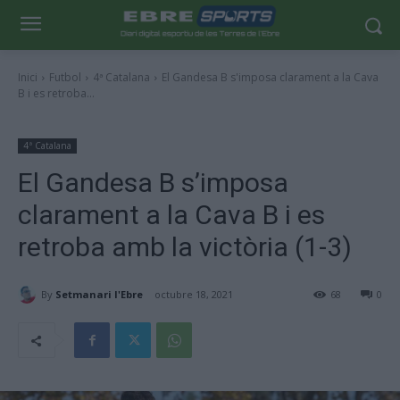
Inici
Futbol
4ª Catalana
El Gandesa B s'imposa clarament a la Cava
B i es retroba...
4ª Catalana
El Gandesa B s’imposa
clarament a la Cava B i es
retroba amb la victòria (1-3)
By
Setmanari l'Ebre
octubre 18, 2021
68
0