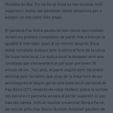
l’Ametlla de Mar. Els de Sergi Vidal es van mostrar molt
superiors i inclús van perdonar clares situacions per a
establir un marcador més ampli.
El gandesà Pau Boira gaudia de dos clares oportunitats
durant els primers compassos de partit, fins a trencar la
igualtat al marcador quan al sis minuts després d’una
doble rematada acabava amb la pilota al fons de la xarxa
de la porteria local. La rèplica local la donaven amb una
rematada que s’estavellaria al pal quan portaven 16
minuts de joc. Tot i això, el partit seguia sent clarament
dominat pels terraltins que prop de la mitja hora de joc
aconseguien el segon gol en una bona acció personal de
Pau Boira (27′), després de robar l’esfèric sobre la sortida
del darrere i li permetia encara al porter superant-lo per
baix les cames. Amb el resultat encaminat Gerard Ferré,
de nou un actiu Pau Boira i Guillem Aubanell gaudien de