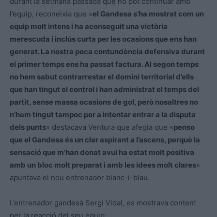
durant la setmana passada que no pot continuar amb
l’equip, reconeixia que «
el Gandesa s’ha mostrat com un
equip molt intens i ha aconseguit una victòria
merescuda i inclús curta per les ocasions que ens han
generat. La nostra poca contundència defensiva durant
el primer temps ens ha passat factura. Al segon temps
no hem sabut contrarrestar el domini territorial d’ells
que han tingut el control i han administrat el temps del
partit, sense massa ocasions de gol, però nosaltres no
n’hem tingut tampoc per a intentar entrar a la disputa
dels punts
» destacava Ventura que afegia que «
penso
que el Gandesa és un clar aspirant a l’ascens, perquè la
sensació que m’han donat avui ha estat molt positiva
amb un bloc molt preparat i amb les idees molt clares
»
apuntava el nou entrenador blanc-i-blau.
L’entrenador gandesà Sergi Vidal, es mostrava content
per la reacció del seu equip: