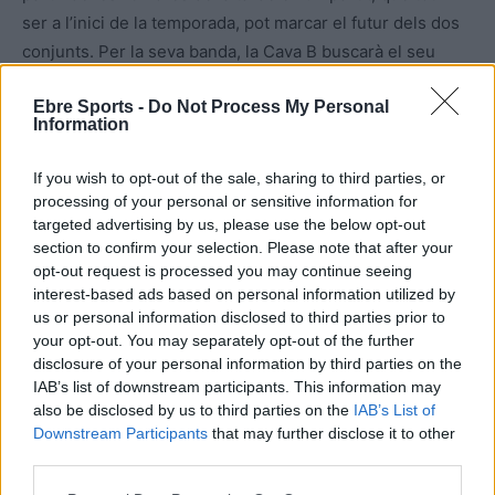
ser a l’inici de la temporada, pot marcar el futur dels dos
conjunts. Per la seva banda, la Cava B buscarà el seu
primer triomf a la lliga davant un altre aspirant a la part
Ebre Sports -
Do Not Process My Personal
alta del grup, el Tivenys, dissabte a partir de les 17 hores
Information
de la tarde.
If you wish to opt-out of the sale, sharing to third parties, or
processing of your personal or sensitive information for
targeted advertising by us, please use the below opt-out
section to confirm your selection. Please note that after your
opt-out request is processed you may continue seeing
interest-based ads based on personal information utilized by
us or personal information disclosed to third parties prior to
your opt-out. You may separately opt-out of the further
disclosure of your personal information by third parties on the
IAB’s list of downstream participants. This information may
Article anterior
Article següent
also be disclosed by us to third parties on the
IAB’s List of
Primera derrota a la LEB Or
Un gol de Ferran a l’afegit,
Downstream Participants
that may further disclose it to other
del Bàsquet Girona del tortosí
consolida al Tortosa en el
third parties.
Jaume Sorolla (72-67)
liderat del grup (1-0)