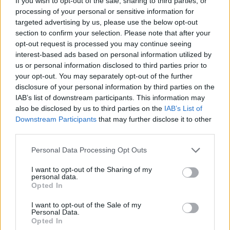
Contundent victòria per acabar la Lliga
If you wish to opt-out of the sale, sharing to third parties, or
Catalana d’Or amb bones sensacions
processing of your personal or sensitive information for
targeted advertising by us, please use the below opt-out
maig 3, 2026
section to confirm your selection. Please note that after your
Handbol
opt-out request is processed you may continue seeing
interest-based ads based on personal information utilized by
El Centre d’Esports Tortosa sorprès per
us or personal information disclosed to third parties prior to
part d’un rival que lluita per la
your opt-out. You may separately opt-out of the further
permanència
disclosure of your personal information by third parties on the
abril 29, 2026
Handbol
IAB’s list of downstream participants. This information may
also be disclosed by us to third parties on the
IAB’s List of
Downstream Participants
that may further disclose it to other
third parties.
DEIXA UNA RESPOSTA
Personal Data Processing Opt Outs
I want to opt-out of the Sharing of my
personal data.
Opted In
I want to opt-out of the Sale of my
Personal Data.
Opted In