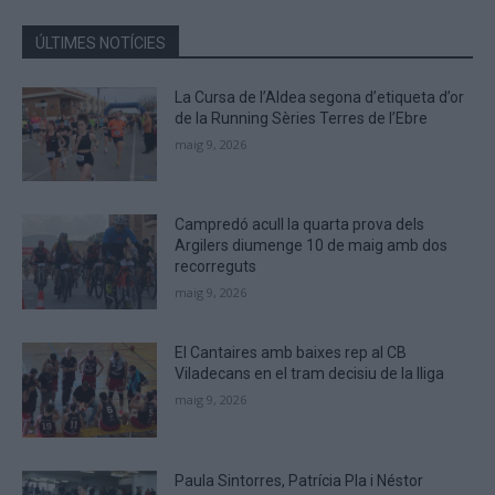
in
the
ÚLTIMES NOTÍCIES
CAPTCHA
to
La Cursa de l’Aldea segona d’etiqueta d’or
verify
de la Running Sèries Terres de l’Ebre
that
maig 9, 2026
you
are
human.
Campredó acull la quarta prova dels
Argilers diumenge 10 de maig amb dos
recorreguts
maig 9, 2026
El Cantaires amb baixes rep al CB
Viladecans en el tram decisiu de la lliga
maig 9, 2026
Paula Sintorres, Patrícia Pla i Néstor