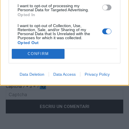
I want to opt-out of processing my
Personal Data for Targeted Advertising.
Comentari:
Opted In
No
I want to opt-out of Collection, Use,
Retention, Sale, and/or Sharing of my
Personal Data that Is Unrelated with the
Co
Purposes for which it was collected.
ele
Opted Out
Llo
CONFIRM
we
Deseu el meu nom, el correu electrònic i el lloc web en
aquest navegador per a la propera vegada que comenti.
Data Deletion
Data Access
Privacy Policy
Captcha
7 * 3 = ?
Please
enter
the
characters
shown