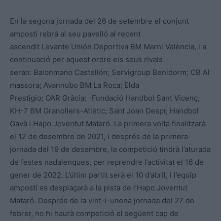
En la segona jornada del 26 de setembre el conjunt
ampostí rebrà al seu pavelló al recent
ascendit Levante Unión Deportiva BM Marni València, i a
continuació per aquest ordre els seus rivals
seran: Balonmano Castellón; Servigroup Benidorm; CB Al
massora; Avannubo BM La Roca; Elda
Prestigio; OAR Gràcia; -Fundació Handbol Sant Vicenç;
KH-7 BM Granollers-Atlètic; Sant Joan Despí; Handbol
Gavà i Hapo Joventut Mataró. La primera volta finalitzarà
el 12 de desembre de 2021, i després de la primera
jornada del 19 de desembre, la competició tindrà l’aturada
de festes nadalenques, per reprendre l’activitat el 16 de
gener de 2022. L’últim partit serà el 10 d’abril, i l’equip
ampostí es desplaçarà a la pista de l’Hapo Joventut
Mataró. Després de la vint-i-unena jornada del 27 de
febrer, no hi haurà competició el següent cap de