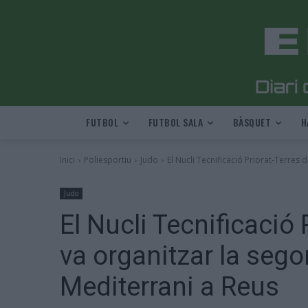
FUTBOL
FUTBOL SALA
BÀSQUET
H
Inici
Poliesportiu
Judo
El Nucli Tecnificació Priorat-Terres 
Judo
El Nucli Tecnificació 
va organitzar la sego
Mediterrani a Reus