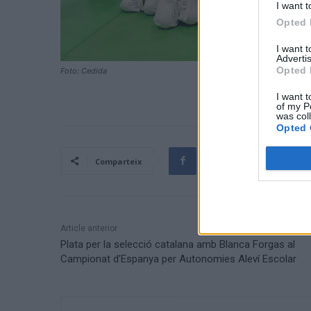
I want t
Opted 
I want 
Advertis
Opted 
Foto: Cedida
I want t
of my P
was col
Opted 
Comparteix
Article anterior
Plata per la selecció catalana amb Blanca Forgas al
Campionat d’Espanya per Autonomies Aleví Escolar