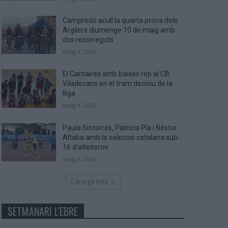
Campredó acull la quarta prova dels
Argilers diumenge 10 de maig amb
dos recorreguts
maig 9, 2026
El Cantaires amb baixes rep al CB
Viladecans en el tram decisiu de la
lliga
maig 9, 2026
Paula Sintorres, Patrícia Pla i Néstor
Altaba amb la selecció catalana sub-
16 d’atletisme
maig 8, 2026
Carrega més
SETMANARI L'EBRE