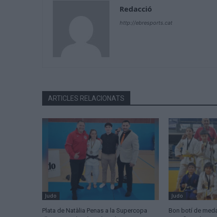
Redacció
http://ebresports.cat
ARTICLES RELACIONATS
Judo
Judo
Plata de Natàlia Penas a la Supercopa
Bon botí de meda