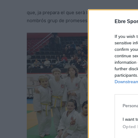
que, ja prepara el que serà la tercera jornada de la
nombrós grup de promeses del judo.
Ebre Spor
If you wish 
sensitive in
confirm you
continue se
information 
further disc
participants
Downstream 
Persona
I want t
Opted 