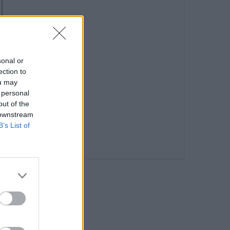
sonal or
ection to
ou may
 personal
out of the
 downstream
B’s List of