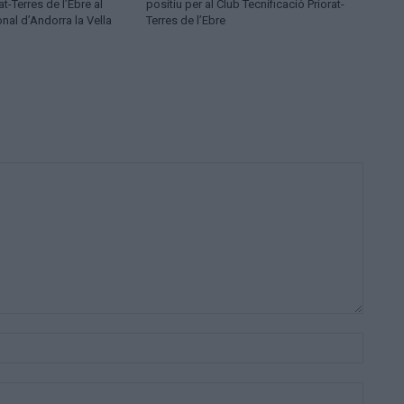
at-Terres de l’Ebre al
positiu per al Club Tecnificació Priorat-
onal d’Andorra la Vella
Terres de l’Ebre
Nom:*
Correu