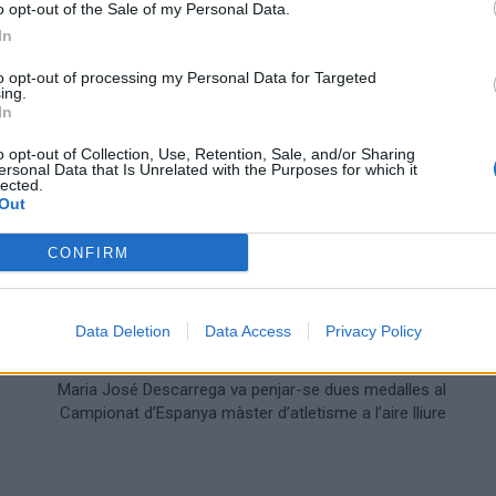
o opt-out of the Sale of my Personal Data.
In
to opt-out of processing my Personal Data for Targeted
ing.
In
o opt-out of Collection, Use, Retention, Sale, and/or Sharing
ersonal Data that Is Unrelated with the Purposes for which it
lected.
Out
CONFIRM
Data Deletion
Data Access
Privacy Policy
Article següent
Maria José Descarrega va penjar-se dues medalles al
Campionat d’Espanya màster d’atletisme a l’aire lliure