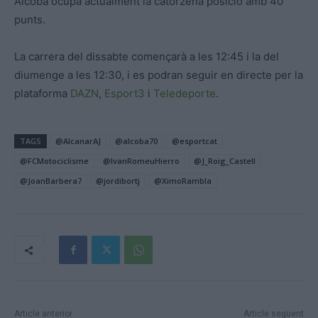
Alcoba ocupa actualment la catorzena posició amb 40
punts.
La carrera del dissabte començarà a les 12:45 i la del
diumenge a les 12:30, i es podran seguir en directe per la
plataforma
DAZN
,
Esport3
i
Teledeporte
.
TAGS
@AlcanarAJ
@alcoba70
@esportcat
@FCMotociclisme
@IvanRomeuHierro
@J_Roig_Castell
@JoanBarbera7
@jordibortj
@XimoRambla
Article anterior
Article següent