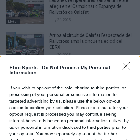
Les altes temperatures van ser un repte
afegit en el Campionat d’Espanya de
Rallycròs de Calafat
juny 24, 2025
Motor
Arriba al circuit de Calafat l’espectacle del
Rallycross amb la cinquena edició del
CERX
juny 20, 2025
Motor
Ebre Sports -
Do Not Process My Personal
El calero Marc Beltran revalida el títol de
Information
campió d’Espanya de Kàrting
gener 1, 2025
If you wish to opt-out of the sale, sharing to third parties, or
Motor
processing of your personal or sensitive information for
targeted advertising by us, please use the below opt-out
section to confirm your selection. Please note that after your
opt-out request is processed you may continue seeing
interest-based ads based on personal information utilized by
DEIXA UNA RESPOSTA
us or personal information disclosed to third parties prior to
your opt-out. You may separately opt-out of the further