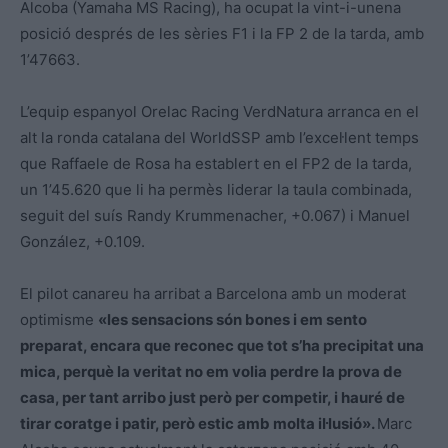
Alcoba (Yamaha MS Racing), ha ocupat la vint-i-unena
posició després de les sèries F1 i la FP 2 de la tarda, amb
1’47663.
L’equip espanyol Orelac Racing
VerdNatura arranca en el
alt la ronda catalana del WorldSSP amb l’excel·lent temps
que Raffaele de Rosa ha establert en el FP2 de la tarda,
un 1’45.620 que li ha permès liderar la taula combinada,
seguit del suís Randy Krummenacher, +0.067) i Manuel
González, +0.109.
El pilot canareu ha arribat a Barcelona amb un moderat
optimisme
«les sensacions són bones i em sento
preparat, encara que reconec que tot s’ha precipitat una
mica, perquè la veritat no em volia perdre la prova de
casa, per tant arribo just però per competir, i hauré de
tirar coratge i patir, però estic amb molta il·lusió».
Marc