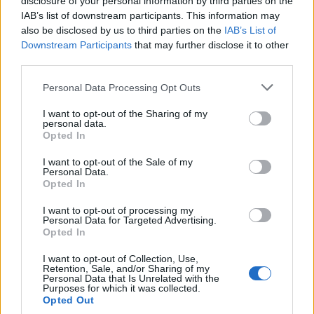
disclosure of your personal information by third parties on the
IAB’s list of downstream participants. This information may
also be disclosed by us to third parties on the
IAB’s List of
Downstream Participants
that may further disclose it to other
third parties.
Personal Data Processing Opt Outs
Comentari:
I want to opt-out of the Sharing of my
personal data.
No
Opted In
I want to opt-out of the Sale of my
Co
Personal Data.
ele
Opted In
Llo
I want to opt-out of processing my
we
Personal Data for Targeted Advertising.
Opted In
Deseu el meu nom, el correu electrònic i el lloc web en
aquest navegador per a la propera vegada que comenti.
I want to opt-out of Collection, Use,
Retention, Sale, and/or Sharing of my
Personal Data that Is Unrelated with the
Purposes for which it was collected.
Captcha
7 - 2 = ?
Opted Out