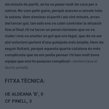
sis minuts de partit, se’ns va posar molt de cara per a
natros. No vam patir gaire, perquè anaven a remolc tota
la estona. Vam dominar el partit i als vint minuts, arran
del tercer gol, tan sols ens va caler controlar la situació
fins al final. Hi va haver un penal claríssim que no va
xiular i ens va anul·lar un gol que era legal, que de no ser
així estaríem parlant d’una golejada més àmplia. Hem de
seguir lluitant, perquè aquesta quarta catalana és més
complicada que no em podia pensar i hi han molt bons
equips que ens ho posaran complicat
» sentenciava el
tècnic pinellà.
FITXA TÈCNICA:
UE ALDEANA ‘B’
, 0
CF PINELL, 3