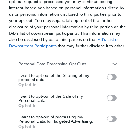
opt-out request is processed you may continue seeing
interest-based ads based on personal information utilized by
Setmanari l'Ebre
us or personal information disclosed to third parties prior to
your opt-out. You may separately opt-out of the further
disclosure of your personal information by third parties on the
IAB’s list of downstream participants. This information may
ARTICLES RELACIONATS
also be disclosed by us to third parties on the
IAB’s List of
Downstream Participants
that may further disclose it to other
third parties.
L’Horta de Sant Joan, a una victòria
d’assegurar-se la presència a les
Personal Data Processing Opt Outs
semifinals d’ascens
abril 25, 2026
4ª Catalana
I want to opt-out of the Sharing of my
personal data.
Opted In
Arranca este mateix cap de setmana la
fase decisiva de la quarta catalana
I want to opt-out of the Sale of my
març 28, 2026
Personal Data.
Opted In
4ª Catalana
I want to opt-out of processing my
L’Horta de Sant Joan es proclama campió i
Personal Data for Targeted Advertising.
Opted In
s’assegura la presència a la Copa
Catalunya