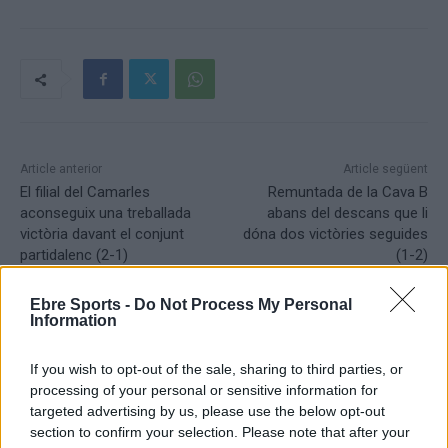
Article anterior
Article següent
El filial del Camarles
Remuntada de la Cava B
aconseguix una treballada
abans del descans que li
victòria davant el conjunt
dóna dos victòries seguides
partidalenc (2-1)
(1-2)
Ebre Sports -
Do Not Process My Personal
Information
If you wish to opt-out of the sale, sharing to third parties, or
processing of your personal or sensitive information for
targeted advertising by us, please use the below opt-out
section to confirm your selection. Please note that after your