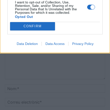
I want to opt-out of Collection, Use,
març 26, 2026
4ª Catalana
Retention, Sale, and/or Sharing of my
Personal Data that Is Unrelated with the
Purposes for which it was collected.
Opted Out
CONFIRM
DEIXA UNA RESPOSTA
Data Deletion
Data Access
Privacy Policy
Comentari:
No
Co
ele