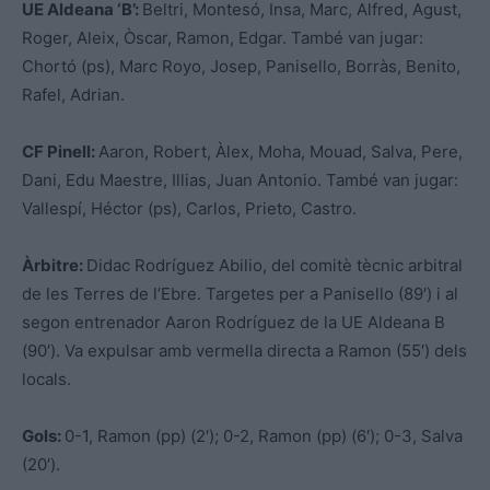
UE Aldeana ‘B’:
Beltri, Montesó, Insa, Marc, Alfred, Agust,
Roger, Aleix, Òscar, Ramon, Edgar. També van jugar:
Chortó (ps), Marc Royo, Josep, Panisello, Borràs, Benito,
Rafel, Adrian.
CF Pinell:
Aaron, Robert, Àlex, Moha, Mouad, Salva, Pere,
Dani, Edu Maestre, Illias, Juan Antonio. També van jugar:
Vallespí, Héctor (ps), Carlos, Prieto, Castro.
Àrbitre:
Didac Rodríguez Abilio, del comitè tècnic arbitral
de les Terres de l’Ebre. Targetes per a Panisello (89′) i al
segon entrenador Aaron Rodríguez de la UE Aldeana B
(90′). Va expulsar amb vermella directa a Ramon (55′) dels
locals.
Gols:
0-1, Ramon (pp) (2′); 0-2, Ramon (pp) (6′); 0-3, Salva
(20′).