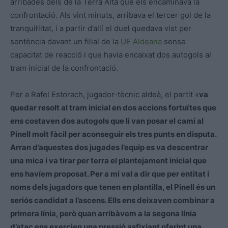
arribades dels de la Terra Alta que els encaminava la
confrontació. Als vint minuts, arribava el tercer gol de la
tranquil·litat, i a partir d’allí el duel quedava vist per
sentència davant un filial de la
UE Aldeana
sense
capacitat de reacció i que havia encaixat dos autogols al
tram inicial de la confrontació.
Per a Rafel Estorach, jugador-tècnic aldeà, el partit «
va
quedar resolt al tram inicial en dos accions fortuïtes que
ens costaven dos autogols que li van posar el camí al
Pinell molt fàcil per aconseguir els tres punts en disputa.
Arran d’aquestes dos jugades l’equip es va descentrar
una mica i va tirar per terra el plantejament inicial que
ens havíem proposat. Per a mi val a dir que per entitat i
noms dels jugadors que tenen en plantilla, el Pinell és un
seriós candidat a l’ascens. Ells ens deixaven combinar a
primera línia, però quan arribàvem a la segona línia
d’atac ens exercien una pressió asfixiant oferint una