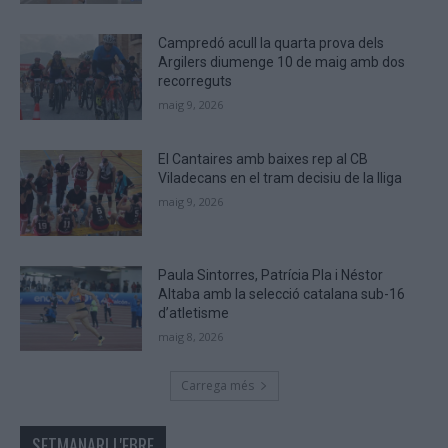
human.
Campredó acull la quarta prova dels
Argilers diumenge 10 de maig amb dos
recorreguts
maig 9, 2026
El Cantaires amb baixes rep al CB
Viladecans en el tram decisiu de la lliga
maig 9, 2026
Paula Sintorres, Patrícia Pla i Néstor
Altaba amb la selecció catalana sub-16
d’atletisme
maig 8, 2026
Carrega més
SETMANARI L'EBRE