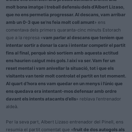
molt bona imatge i treball defensiu dels d’Albert Lizaso,
que no ens permetia progressar. Al descans, vam arribar
amb un 0-3 que se’ns feia molt coll amunt
» ens
comentava dels primers quaranta-cinc minuts Estorach
que a la represa «
vam parlar al descans que teníem que
intentar sortir a donar la cara i intentar competir el partit
fins al final, perquè sinó sortíem amb aquesta actitud
ens haurien caigut més gols. I així va ser. Vam fer un
reset mental i vam anivellar la situació, tot i que els
visitants van tenir molt controlat el partit en tot moment.
Al quart d’hora ens vam quedar en un menys i l’únic que
ens quedava era intentant-mos defensar amb ordre
davant els intents atacants d’ells
» reblava l’entrenador
aldeà.
Per la seva part, Albert Lizaso entrenador del Pinell, ens
resumia el partit comentat que «
fruit de dos autogols als