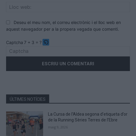
Llo
we
Deseu el meu nom, el correu electrònic i el lloc web en
aquest navegador per a la propera vegada que comenti.
Captcha
7 + 3 = ?
Please
enter
the
characters
shown
in
the
ÚLTIMES NOTÍCIES
CAPTCHA
to
La Cursa de l’Aldea segona d’etiqueta d’or
verify
de la Running Sèries Terres de l’Ebre
that
maig 9, 2026
you
are