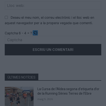
Llo
we
Deseu el meu nom, el correu electrònic i el lloc web en
aquest navegador per a la propera vegada que comenti.
Captcha
6 - 4 = ?
Please
enter
the
characters
shown
in
the
ÚLTIMES NOTÍCIES
CAPTCHA
to
La Cursa de l’Aldea segona d’etiqueta d’or
verify
de la Running Sèries Terres de l’Ebre
that
maig 9, 2026
you
are