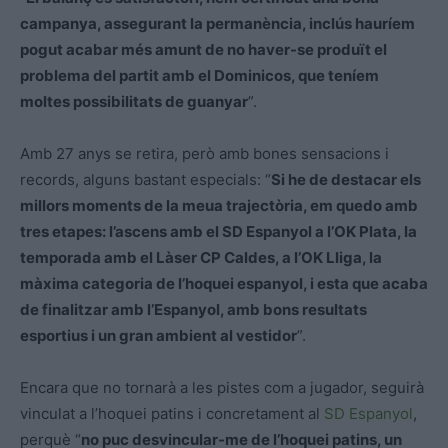
campanya, assegurant la permanència, inclús hauríem
pogut acabar més amunt de no haver-se produït el
problema del partit amb el Dominicos, que teníem
moltes possibilitats de guanyar
”.
Amb 27 anys se retira, però amb bones sensacions i
records, alguns bastant especials: “
Si he de destacar els
millors moments de la meua trajectòria, em quedo amb
tres etapes: l’ascens amb el SD Espanyol a l’OK Plata, la
temporada amb el Làser CP Caldes, a l’OK Lliga, la
màxima categoria de l’hoquei espanyol, i esta que acaba
de finalitzar amb l’Espanyol, amb bons resultats
esportius i un gran ambient al vestidor
”.
Encara que no tornarà a les pistes com a jugador, seguirà
vinculat a l’hoquei patins i concretament al
SD Espanyol
,
perquè “
no puc desvincular-me de l’hoquei patins, un