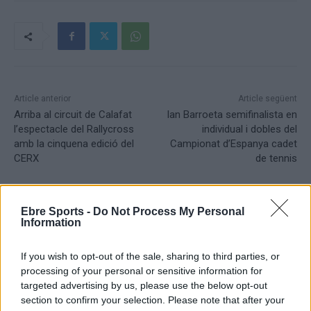
Article anterior
Article següent
Arriba al circuit de Calafat
Ian Barroeta semifinalista en
l’espectacle del Rallycross
individual i dobles del
amb la cinquena edició del
Campionat d’Espanya cadet
CERX
de tennis
Ebre Sports -
Do Not Process My Personal
Information
If you wish to opt-out of the sale, sharing to third parties, or
processing of your personal or sensitive information for
targeted advertising by us, please use the below opt-out
section to confirm your selection. Please note that after your