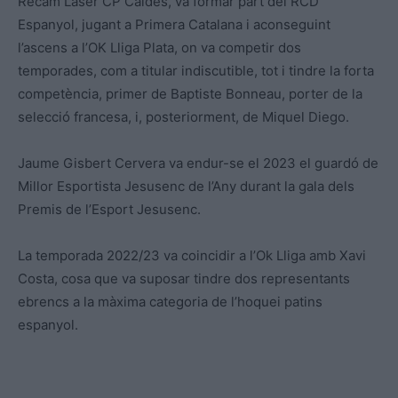
Recam Làser CP Caldes, va formar part del RCD
Espanyol, jugant a Primera Catalana i aconseguint
l’ascens a l’OK Lliga Plata, on va competir dos
temporades, com a titular indiscutible, tot i tindre la forta
competència, primer de Baptiste Bonneau, porter de la
selecció francesa, i, posteriorment, de Miquel Diego.
Jaume Gisbert Cervera va endur-se el 2023 el guardó de
Millor Esportista Jesusenc de l’Any durant la gala dels
Premis de l’Esport Jesusenc.
La temporada 2022/23 va coincidir a l’Ok Lliga amb Xavi
Costa, cosa que va suposar tindre dos representants
ebrencs a la màxima categoria de l’hoquei patins
espanyol.