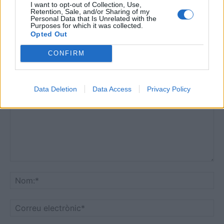
I want to opt-out of Collection, Use,
Hoquei Patins
Retention, Sale, and/or Sharing of my
Personal Data that Is Unrelated with the
Purposes for which it was collected.
Opted Out
CONFIRM
DEIXA UNA RESPOSTA
Data Deletion
Data Access
Privacy Policy
Comentari:
No
Co
ele