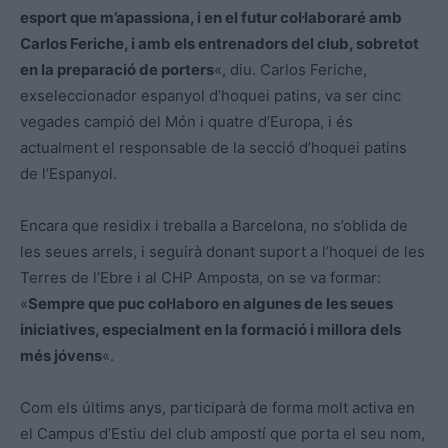
esport que m’apassiona, i en el futur col·laboraré amb
Carlos Feriche, i amb els entrenadors del club, sobretot
en la preparació de porters
«, diu. Carlos Feriche,
exseleccionador espanyol d’hoquei patins, va ser cinc
vegades campió del Món i quatre d’Europa, i és
actualment el responsable de la secció d’hoquei patins
de l’Espanyol.
Encara que residix i treballa a Barcelona, no s’oblida de
les seues arrels, i seguirà donant suport a l’hoquei de les
Terres de l’Ebre i al CHP Amposta, on se va formar:
«
Sempre que puc col·laboro en algunes de les seues
iniciatives, especialment en la formació i millora dels
més jóvens
«.
Com els últims anys, participarà de forma molt activa en
el Campus d’Estiu del club ampostí que porta el seu nom,