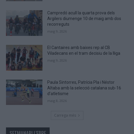
human.
Campredó acull la quarta prova dels
Argilers diumenge 10 de maig amb dos
recorreguts
maig 9, 2026
El Cantaires amb baixes rep al CB
Viladecans en el tram decisiu de la lliga
maig 9, 2026
Paula Sintorres, Patrícia Pla i Néstor
Altaba amb la selecció catalana sub-16
d’atletisme
maig 8, 2026
Carrega més
SETMANARI L'EBRE