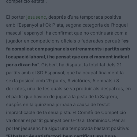
competició estatal.
El porter
jesusenc
, després d’una temporada positiva
amb l’Espanyol a l’Ok Plata, segona categoria de l’hoquei
masculí espanyol, ha confirmat que no continuarà com a
jugador en competicions oficials o federades perquè “
es
fa complicat compaginar els entrenaments i partits amb
l’ocupació laboral, i he pensat que era el moment indicat
per a dixar-ho
”. Gisbert ha disputat la totalitat dels 21
partits amb el SD Espanyol, que ha ocupat finalment la
sexta posició amb 29 punts, 9 victòries, 5 empats i 8
derrotes, una de les quals se va produir als despatxos, en
el partit que havien de jugar a la pista de la Sagrera,
suspès en la quinzena jornada a causa de l’estat
impracticable de la seua pista. El Comitè de Competició
va donar el partit guanyat per 0-10 al Dominicos. Per al
porter jesusenc ha sigut una temporada bastant positiva:
“
El balanç és satisfactori, hem certificat una bona