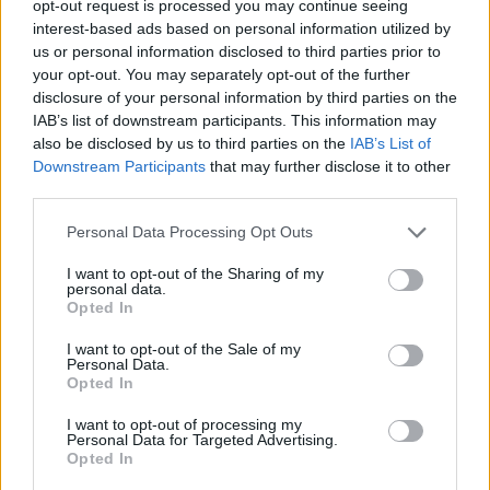
opt-out request is processed you may continue seeing
Redacció
interest-based ads based on personal information utilized by
http://ebresports.cat
us or personal information disclosed to third parties prior to
your opt-out. You may separately opt-out of the further
disclosure of your personal information by third parties on the
IAB’s list of downstream participants. This information may
ARTICLES RELACIONATS
also be disclosed by us to third parties on the
IAB’s List of
Downstream Participants
that may further disclose it to other
third parties.
El CHP Amposta suma davant l’Alpicat la
vuitena jornada consecutiva sense perdre
Personal Data Processing Opt Outs
abril 26, 2026
Hoquei Patins
I want to opt-out of the Sharing of my
personal data.
Opted In
El CHP Amposta reacciona al segon
període per a mantenir la ratxa positiva
I want to opt-out of the Sale of my
abril 20, 2026
Personal Data.
Opted In
Hoquei Patins
I want to opt-out of processing my
El CHP Amposta supera a un dels seus
Personal Data for Targeted Advertising.
Opted In
rivals més directes en la lluita per l’ascens
abril 14, 2026