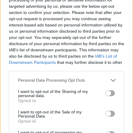
Comentari:
targeted advertising by us, please use the below opt-out
No
section to confirm your selection. Please note that after your
opt-out request is processed you may continue seeing
Co
interest-based ads based on personal information utilized by
ele
us or personal information disclosed to third parties prior to
your opt-out. You may separately opt-out of the further
Llo
disclosure of your personal information by third parties on the
we
IAB’s list of downstream participants. This information may
also be disclosed by us to third parties on the
IAB’s List of
Deseu el meu nom, el correu electrònic i el lloc web en
Downstream Participants
that may further disclose it to other
aquest navegador per a la propera vegada que comenti.
third parties.
Captcha
5 - 2 = ?
Personal Data Processing Opt Outs
I want to opt-out of the Sharing of my
Please
personal data.
enter
Opted In
the
characters
I want to opt-out of the Sale of my
Personal Data.
shown
Opted In
in
the
ÚLTIMES NOTÍCIES
I want to opt-out of processing my