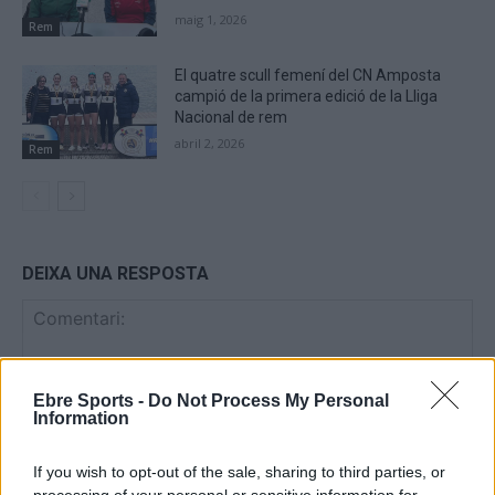
maig 1, 2026
Rem
El quatre scull femení del CN Amposta
campió de la primera edició de la Lliga
Nacional de rem
abril 2, 2026
Rem
DEIXA UNA RESPOSTA
Ebre Sports -
Do Not Process My Personal
Information
If you wish to opt-out of the sale, sharing to third parties, or
processing of your personal or sensitive information for