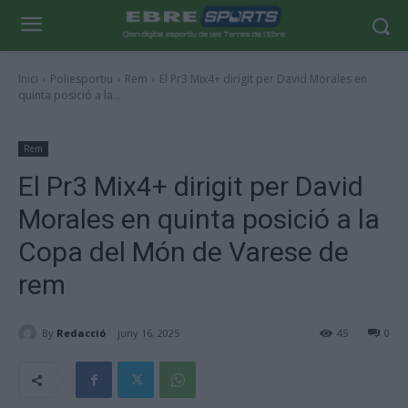
Inici
Poliesportiu
Rem
El Pr3 Mix4+ dirigit per David Morales en
quinta posició a la...
Rem
El Pr3 Mix4+ dirigit per David
Morales en quinta posició a la
Copa del Món de Varese de
rem
By
Redacció
juny 16, 2025
45
0