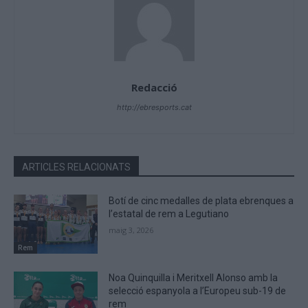
Redacció
http://ebresports.cat
ARTICLES RELACIONATS
Botí de cinc medalles de plata ebrenques a
l’estatal de rem a Legutiano
maig 3, 2026
Rem
Noa Quinquilla i Meritxell Alonso amb la
selecció espanyola a l’Europeu sub-19 de
rem