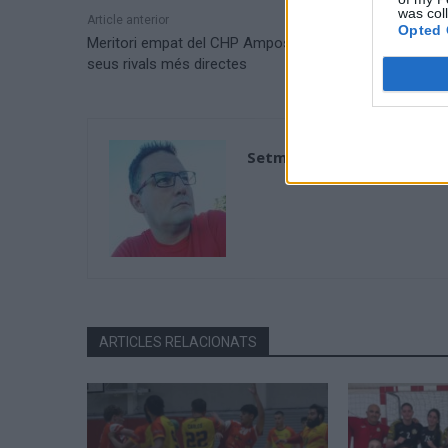
was col
Article anterior
Opted 
Meritori empat del CHP Amposta a la pista d’un dels
seus rivals més directes
Setmanari l'Ebre
ARTICLES RELACIONATS