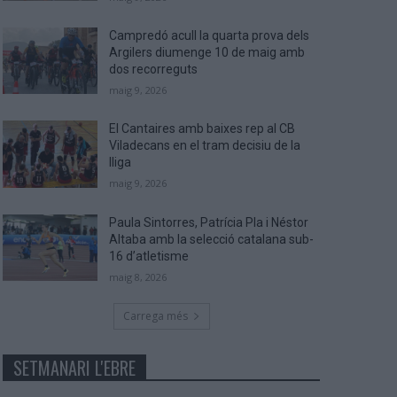
Campredó acull la quarta prova dels
Argilers diumenge 10 de maig amb
dos recorreguts
maig 9, 2026
El Cantaires amb baixes rep al CB
Viladecans en el tram decisiu de la
lliga
maig 9, 2026
Paula Sintorres, Patrícia Pla i Néstor
Altaba amb la selecció catalana sub-
16 d’atletisme
maig 8, 2026
Carrega més
SETMANARI L'EBRE