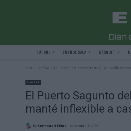
FUTBOL
FUTBOL SALA
BÀSQUET
H
Inici
Handbol
El Puerto Sagunto del tortosí Toni Malla es man
Handbol
El Puerto Sagunto del
manté inflexible a ca
By
Setmanari l'Ebre
desembre 3, 2025