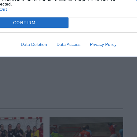
lected.
Article següent
Out
Segona victòria a domicili de la temporada per al Melilla
del tortosí Oriol Ferré
CONFIRM
Data Deletion
Data Access
Privacy Policy