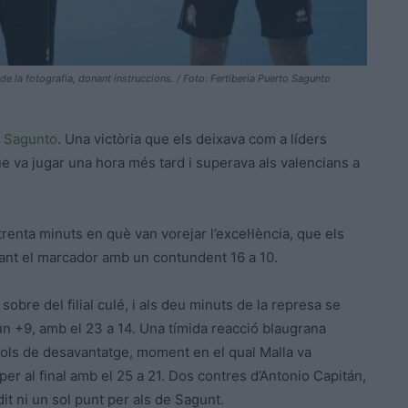
de la fotografia, donant instruccions. / Foto: Fertiberia Puerto Sagunto
o Sagunto
. Una victòria que els deixava com a líders
ue va jugar una hora més tard i superava als valencians a
renta minuts en què van vorejar l’excel·lència, que els
uant el marcador amb un contundent 16 a 10.
bre del filial culé, i als deu minuts de la represa se
 un +9, amb el 23 a 14. Una tímida reacció blaugrana
 gols de desavantatge, moment en el qual Malla va
r al final amb el 25 a 21. Dos contres d’Antonio Capitán,
dit ni un sol punt per als de Sagunt.