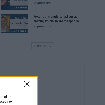
01 agost 2026
Avancem amb la cultura,
defugim de la demagògia
31 juliol 2026
Veure més
sonal or
ection to