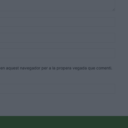
Nom:*
Correu
electrò
Lloc
web:
eb en aquest navegador per a la propera vegada que comenti.