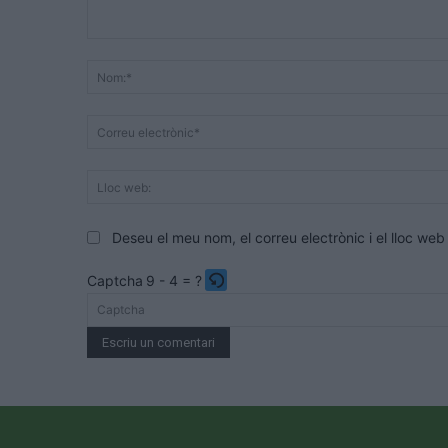
Comentari:
Deseu el meu nom, el correu electrònic i el lloc w
Captcha
9 - 4 = ?
Please
enter
the
characters
shown
in