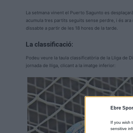
La setmana vinent el Puerto Sagunto es desplaçarà
acumula tres partits seguits sense perdre, i és ara 
dissabte a partir de les 18 hores de la tarde.
La classificació:
Podeu veure la taula classificatòria de la Lliga de 
jornada de lliga, clicant a la imatge inferior:
Ebre Spor
If you wish 
sensitive in