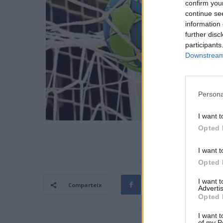
confirm you
continue se
information 
further disc
participants
Downstream 
Persona
I want t
Opted 
I want t
Opted 
I want 
Comparteix
Advertis
Opted 
I want t
of my P