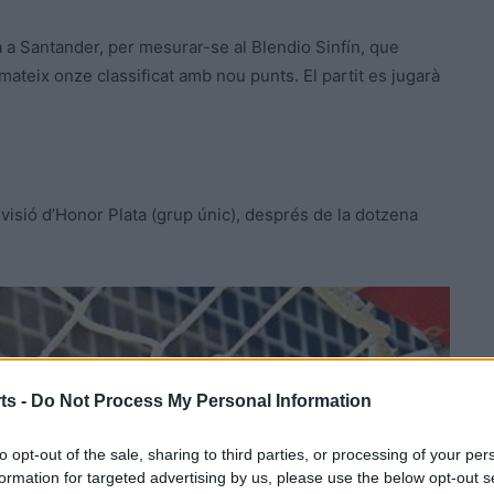
 a Santander, per mesurar-se al Blendio Sinfín, que
mateix onze classificat amb nou punts. El partit es jugarà
Divisió d’Honor Plata (grup únic), després de la dotzena
ts -
Do Not Process My Personal Information
to opt-out of the sale, sharing to third parties, or processing of your per
formation for targeted advertising by us, please use the below opt-out s