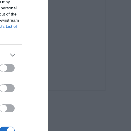
ou may
 personal
out of the
 downstream
B’s List of