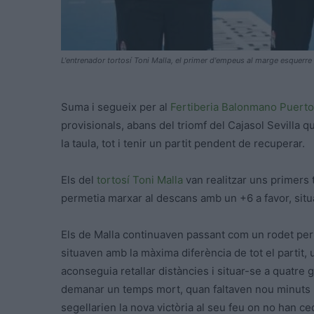
L'entrenador tortosí Toni Malla, el primer d'empeus al marge esquerre 
Suma i segueix per al
Fertiberia Balonmano Puert
provisionals, abans del triomf del Cajasol Sevilla q
la taula, tot i tenir un partit pendent de recuperar.
Els del
tortosí
Toni Malla
van realitzar uns primers t
permetia marxar al descans amb un +6 a favor, sit
Els de Malla continuaven passant com un rodet per so
situaven amb la màxima diferència de tot el partit,
aconseguia retallar distàncies i situar-se a quatre
demanar un temps mort, quan faltaven nou minuts pe
segellarien la nova victòria al seu feu on no han ce