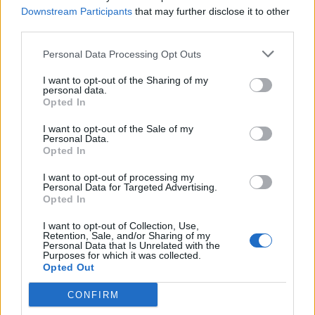
Downstream Participants
that may further disclose it to other
third parties.
Comentari:
Personal Data Processing Opt Outs
No
I want to opt-out of the Sharing of my
personal data.
Co
Opted In
ele
I want to opt-out of the Sale of my
Llo
Personal Data.
we
Opted In
Deseu el meu nom, el correu electrònic i el lloc web en
I want to opt-out of processing my
Personal Data for Targeted Advertising.
aquest navegador per a la propera vegada que comenti.
Opted In
Captcha
9 * 4 = ?
I want to opt-out of Collection, Use,
Retention, Sale, and/or Sharing of my
Personal Data that Is Unrelated with the
Purposes for which it was collected.
Please
Opted Out
enter
the
CONFIRM
characters