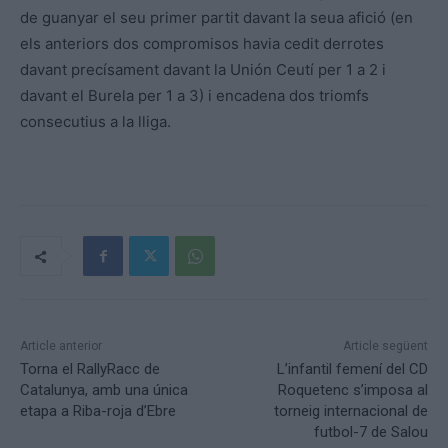
de guanyar el seu primer partit davant la seua afició (en
els anteriors dos compromisos havia cedit derrotes
davant precísament davant la Unión Ceutí per 1 a 2 i
davant el Burela per 1 a 3) i encadena dos triomfs
consecutius a la lliga.
Article anterior
Article següent
Torna el RallyRacc de
L’infantil femení del CD
Catalunya, amb una única
Roquetenc s’imposa al
etapa a Riba-roja d’Ebre
torneig internacional de
futbol-7 de Salou