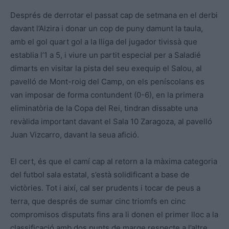
Després de derrotar el passat cap de setmana en el derbi
davant l’Alzira i donar un cop de puny damunt la taula,
amb el gol quart gol a la lliga del jugador tivissà que
establia l’1 a 5, i viure un partit especial per a Saladié
dimarts en visitar la pista del seu exequip el Salou, al
pavelló de Mont-roig del Camp, on els peníscolans es
van imposar de forma contundent (0-6), en la primera
eliminatòria de la Copa del Rei, tindran dissabte una
revàlida important davant el Sala 10 Zaragoza, al pavelló
Juan Vizcarro, davant la seua afició.
El cert, és que el camí cap al retorn a la màxima categoria
del futbol sala estatal, s’està solidificant a base de
victòries. Tot i així, cal ser prudents i tocar de peus a
terra, que després de sumar cinc triomfs en cinc
compromisos disputats fins ara li donen el primer lloc a la
classificació amb dos punts de marge respecte a l’altre