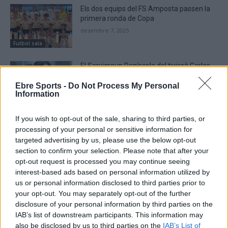
Els dos equips del FS Amposta passen la
primera ronda de Copa
desembre 7, 2025
Futbol sala
El Servigroup Peníscola del tivissà Carles
Saladié suma una victòria de doble valor
Ebre Sports -
Do Not Process My Personal
desembre 3, 2025
Information
Futbol sala
If you wish to opt-out of the sale, sharing to third parties, or
processing of your personal or sensitive information for
targeted advertising by us, please use the below opt-out
section to confirm your selection. Please note that after your
DEIXA UNA RESPOSTA
opt-out request is processed you may continue seeing
interest-based ads based on personal information utilized by
us or personal information disclosed to third parties prior to
your opt-out. You may separately opt-out of the further
disclosure of your personal information by third parties on the
IAB’s list of downstream participants. This information may
also be disclosed by us to third parties on the
IAB’s List of