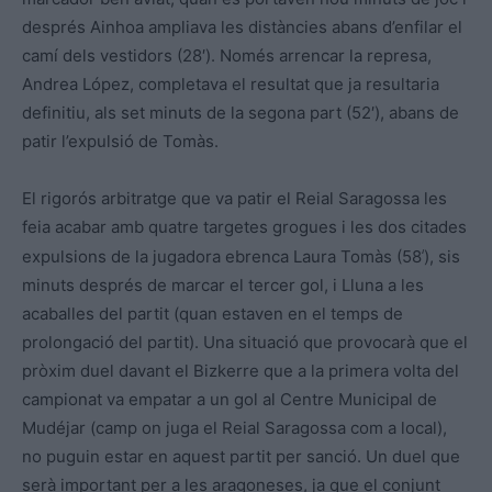
després Ainhoa ampliava les distàncies abans d’enfilar el
camí dels vestidors (28′). Només arrencar la represa,
Andrea López, completava el resultat que ja resultaria
definitiu, als set minuts de la segona part (52′), abans de
patir l’expulsió de Tomàs.
El rigorós arbitratge que va patir el Reial Saragossa les
feia acabar amb quatre targetes grogues i les dos citades
‘
expulsions de la jugadora ebrenca Laura Tomàs (58
), sis
minuts després de marcar el tercer gol, i Lluna a les
acaballes del partit (quan estaven en el temps de
prolongació del partit). Una situació que provocarà que el
pròxim duel davant el Bizkerre que a la primera volta del
campionat va empatar a un gol al Centre Municipal de
Mudéjar (camp on juga el Reial Saragossa com a local),
no puguin estar en aquest partit per sanció. Un duel que
serà important per a les aragoneses, ja que el conjunt