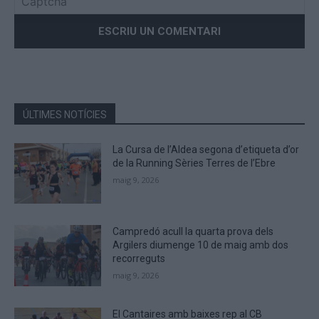
Please
enter
the
characters
shown
in
the
ÚLTIMES NOTÍCIES
CAPTCHA
to
La Cursa de l’Aldea segona d’etiqueta d’or
verify
de la Running Sèries Terres de l’Ebre
that
maig 9, 2026
you
are
human.
Campredó acull la quarta prova dels
Argilers diumenge 10 de maig amb dos
recorreguts
maig 9, 2026
El Cantaires amb baixes rep al CB