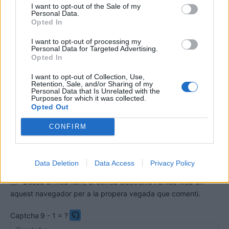
I want to opt-out of the Sale of my
Personal Data.
Opted In
I want to opt-out of processing my
Personal Data for Targeted Advertising.
Opted In
I want to opt-out of Collection, Use,
Retention, Sale, and/or Sharing of my
Comentari:
Personal Data that Is Unrelated with the
No
Purposes for which it was collected.
Opted Out
Co
CONFIRM
ele
Llo
we
Data Deletion
Data Access
Privacy Policy
Deseu el meu nom, el correu electrònic i el lloc web en
aquest navegador per a la propera vegada que comenti.
Captcha
9 - 1 = ?