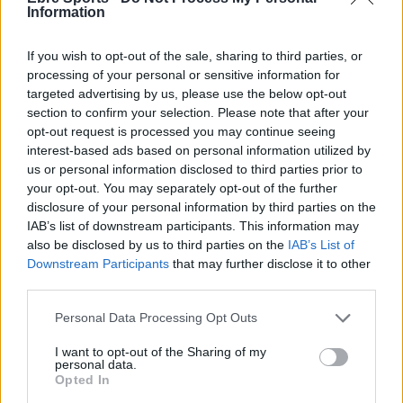
El femení de l’Aldeana tanca dos anys
Information
sense perdre al municipal de la Unió
maig 6, 2026
If you wish to opt-out of the sale, sharing to third parties, or
Futbol femení
processing of your personal or sensitive information for
targeted advertising by us, please use the below opt-out
El femení de l’Aldeana s’acosta una mica
section to confirm your selection. Please note that after your
més a l’ascens de categoria
opt-out request is processed you may continue seeing
abril 25, 2026
interest-based ads based on personal information utilized by
us or personal information disclosed to third parties prior to
Futbol femení
your opt-out. You may separately opt-out of the further
disclosure of your personal information by third parties on the
La selecció femenina suïssa de Rafel
IAB’s list of downstream participants. This information may
Navarro es consolida al primer lloc del seu
also be disclosed by us to third parties on the
grup
IAB’s List of
Downstream Participants
that may further disclose it to other
abril 24, 2026
Futbol femení
third parties.
Personal Data Processing Opt Outs
I want to opt-out of the Sharing of my
personal data.
DEIXA UNA RESPOSTA
Opted In