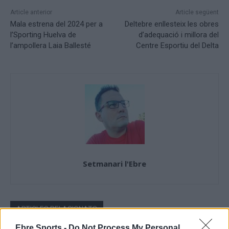
Article anterior
Article següent
Mala estrena del 2024 per a
Deltebre enllesteix les obres
l’Sporting Huelva de
d’adequació i millora del
l’ampollera Laia Ballesté
Centre Esportiu del Delta
Setmanari l'Ebre
ARTICLES RELACIONATS
Ebre Sports -
Do Not Process My Personal