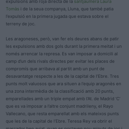
expulsions amb roja directa de la
santjaumera
Laura
Tomàs
i de la seua companya, Lluna, que també patia
l’expulsió en la primera jugada que estava sobre el
terreny de joc.
Les aragoneses, però, van fer els deures abans de patir
les expulsions amb dos gols durant la primera meitat i un
només arrencar la represa. Es van imposar a domicili al
camp d’un dels rivals directes per evitar les places de
compromís que arribava al partit amb un punt de
desavantatge respecte a les de la capital de l’Ebre. Tres
punts molt valuosos que ara situen a l’equip aragonès en
una zona intermèdia de la classificació amb 20 punts,
emparellades amb un triple empat amb l’At. de Madrid ‘C’
que es va imposar a l’altre conjunt madrileny, el Rayo
Vallecano, que resta emparellat amb els mateixos punts
que les de la capital de l’Ebre. Teresa Rey va obrir el
marcador ben aviat, quan es portaven nou minuts de joc i