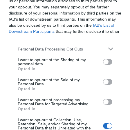
us or personal information disclosed to third parties prior to
your opt-out. You may separately opt-out of the further
DEIXA UNA RESPOSTA
disclosure of your personal information by third parties on the
IAB’s list of downstream participants. This information may
also be disclosed by us to third parties on the
IAB’s List of
Downstream Participants
that may further disclose it to other
third parties.
Personal Data Processing Opt Outs
I want to opt-out of the Sharing of my
personal data.
Opted In
Comentari:
No
I want to opt-out of the Sale of my
Personal Data.
Opted In
Co
ele
I want to opt-out of processing my
Personal Data for Targeted Advertising.
Opted In
Llo
we
I want to opt-out of Collection, Use,
Retention, Sale, and/or Sharing of my
Deseu el meu nom, el correu electrònic i el lloc web en
Personal Data that Is Unrelated with the