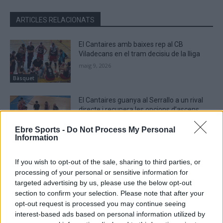
ARTICLES RELACIONATS
El Cantaires amb baixes rep al CB
Viladecans en el tram decisiu de la lliga
maig 9, 2026
Bàsquet
El Cantaires guanya al Serrallo a un rival
directe i recupera les opcions d’ascens
abril 28, 2026
Ebre Sports -
Do Not Process My Personal
Bàsquet
Information
El Bàsquet Morell acaba amb la ratxa
If you wish to opt-out of the sale, sharing to third parties, or
positiva del Cantaires com a local
processing of your personal or sensitive information for
abril 19, 2026
targeted advertising by us, please use the below opt-out
Bàsquet
section to confirm your selection. Please note that after your
opt-out request is processed you may continue seeing
interest-based ads based on personal information utilized by