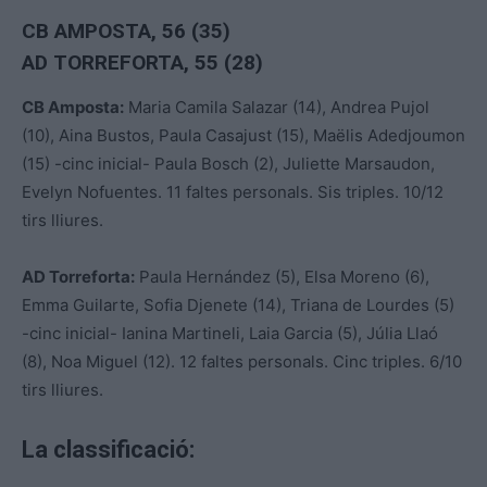
CB AMPOSTA, 56 (35)
AD TORREFORTA, 55 (28)
CB Amposta:
Maria Camila Salazar (14), Andrea Pujol
(10), Aina Bustos, Paula Casajust (15), Maëlis Adedjoumon
(15) -cinc inicial- Paula Bosch (2), Juliette Marsaudon,
Evelyn Nofuentes. 11 faltes personals. Sis triples. 10/12
tirs lliures.
AD
Torreforta:
Paula Hernández (5), Elsa Moreno (6),
Emma Guilarte, Sofia Djenete (14), Triana de Lourdes (5)
-cinc inicial- Ianina Martineli, Laia Garcia (5), Júlia Llaó
(8), Noa Miguel (12). 12 faltes personals. Cinc triples. 6/10
tirs lliures.
La classificació: