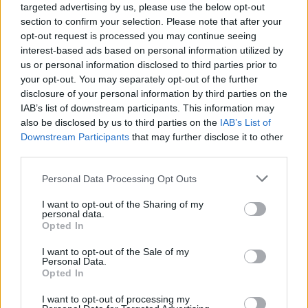
No
targeted advertising by us, please use the below opt-out
section to confirm your selection. Please note that after your
opt-out request is processed you may continue seeing
Co
interest-based ads based on personal information utilized by
ele
us or personal information disclosed to third parties prior to
Llo
your opt-out. You may separately opt-out of the further
we
disclosure of your personal information by third parties on the
IAB’s list of downstream participants. This information may
Deseu el meu nom, el correu electrònic i el lloc web en
also be disclosed by us to third parties on the
IAB’s List of
aquest navegador per a la propera vegada que comenti.
Downstream Participants
that may further disclose it to other
third parties.
Captcha
6 - 4 = ?
Personal Data Processing Opt Outs
Please
I want to opt-out of the Sharing of my
enter
personal data.
Opted In
the
characters
I want to opt-out of the Sale of my
shown
Personal Data.
in
Opted In
the
ÚLTIMES NOTÍCIES
I want to opt-out of processing my
CAPTCHA