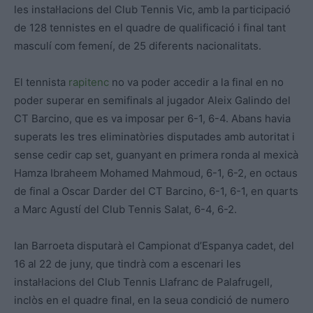
les instal·lacions del Club Tennis Vic, amb la participació
de 128 tennistes en el quadre de qualificació i final tant
masculí com femení, de 25 diferents nacionalitats.
El tennista
rapitenc
no va poder accedir a la final en no
poder superar en semifinals al jugador Aleix Galindo del
CT Barcino, que es va imposar per 6-1, 6-4. Abans havia
superats les tres eliminatòries disputades amb autoritat i
sense cedir cap set, guanyant en primera ronda al mexicà
Hamza Ibraheem Mohamed Mahmoud, 6-1, 6-2, en octaus
de final a Oscar Darder del CT Barcino, 6-1, 6-1, en quarts
a Marc Agustí del Club Tennis Salat, 6-4, 6-2.
Ian Barroeta disputarà el Campionat d’Espanya cadet, del
16 al 22 de juny, que tindrà com a escenari les
instal·lacions del Club Tennis Llafranc de Palafrugell,
inclòs en el quadre final, en la seua condició de numero