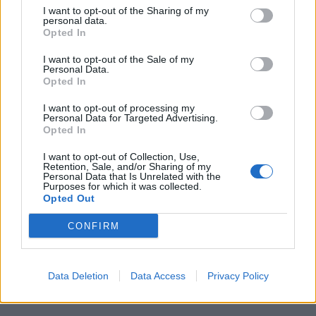
I want to opt-out of the Sharing of my
we
personal data.
Opted In
Deseu el meu nom, el correu electrònic i el lloc web en
aquest navegador per a la propera vegada que comenti.
I want to opt-out of the Sale of my
Personal Data.
Opted In
Captcha
7 + 5 = ?
I want to opt-out of processing my
Personal Data for Targeted Advertising.
Please
Opted In
enter
the
I want to opt-out of Collection, Use,
Retention, Sale, and/or Sharing of my
characters
Personal Data that Is Unrelated with the
shown
Purposes for which it was collected.
in
Opted Out
the
ÚLTIMES NOTÍCIES
CAPTCHA
CONFIRM
to
La Cursa de l’Aldea segona d’etiqueta d’or
verify
de la Running Sèries Terres de l’Ebre
that
Data Deletion
Data Access
Privacy Policy
maig 9, 2026
you
are
human.