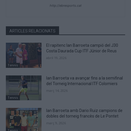
http://ebresports.cat
ARTICLES RELACIONATS
El rapitenc Ian Barroeta campió del J30
Costa Daurada Cup ITF Júnior de Reus
abril 19, 2026
Tennis
Ian Barroeta va avançar fins a la semifinal
del Torneig Internacional ITF Colomiers
març 14, 2026
Tennis
Ian Barroeta amb Dario Ruiz campions de
dobles del torneig francès de Le Pontet
març 9, 2026
Tennis