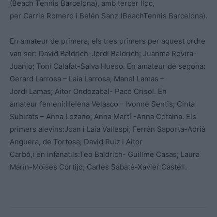
(Beach Tennis Barcelona), amb tercer lloc,
per Carrie Romero i Belén Sanz (BeachTennis Barcelona).
En amateur de primera, els tres primers per aquest ordre
van ser: David Baldrich-Jordi Baldrich; Juanma Rovira-
Juanjo; Toni Calafat-Salva Hueso. En amateur de segona:
Gerard Larrosa – Laia Larrosa; Manel Lamas –
Jordi Lamas; Aitor Ondozabal- Paco Crisol. En
amateur femeni:Helena Velasco – Ivonne Sentis; Cinta
Subirats – Anna Lozano; Anna Martí -Anna Cotaina. Els
primers alevins:Joan i Laia Vallespi; Ferràn Saporta-Adrià
Anguera, de Tortosa; David Ruiz i Aitor
Carbó,i en infanatils:Teo Baldrich- Guillme Casas; Laura
Marín-Moises Cortijo; Carles Sabaté-Xavier Castell.