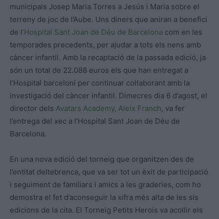
municipals Josep Maria Torres a Jesús i Maria sobre el
terreny de joc de l’Aube. Uns diners que aniran a benefici
de l
’Hospital Sant Joan de Déu de Barcelona
com en les
temporades precedents, per ajudar a tots els nens amb
càncer infantil. Amb la recaptació de la passada edició, ja
són un total de 22.088 euros els que han entregat a
l’Hospital barceloní per continuar col·laborant amb la
investigació del càncer infantil. Dimecres dia 6 d’agost, el
director dels
Avatars Academy,
Aleix Franch
, va fer
l’entrega del xec a l’Hospital Sant Joan de Déu de
Barcelona.
En una nova edició del torneig que organitzen des de
l’entitat deltebrenca, que va ser tot un èxit de participació
i seguiment de familiars i amics a les graderies, com ho
demostra el fet d’aconseguir la xifra més alta de les sis
edicions de la cita. El Torneig Petits Herois va acollir els