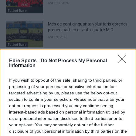
abril 10, 2026
Futbol Base
Més de cent cinquanta voluntaris ebrencs
prenen part en el vint-i-quatrè MIC
abril 9, 2026
Futbol Base
Finalitza amb èxit la 18a edició de
Ebre Sports -
Do Not Process My Personal
l’International Terres de l’Ebre Tournament
Information
(ITE)
abril 8, 2026
Futbol Base
If you wish to opt-out of the sale, sharing to third parties, or
processing of your personal or sensitive information for
targeted advertising by us, please use the below opt-out
section to confirm your selection. Please note that after your
opt-out request is processed you may continue seeing
interest-based ads based on personal information utilized by
DEIXA UNA RESPOSTA
us or personal information disclosed to third parties prior to
your opt-out. You may separately opt-out of the further
disclosure of your personal information by third parties on the