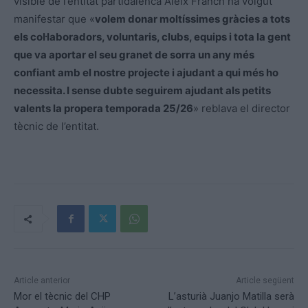
visible de l’entitat partidalenca Aleix Franch ha volgut
manifestar que «
volem donar moltíssimes gràcies a tots
els col·laboradors, voluntaris, clubs, equips i tota la gent
que va aportar el seu granet de sorra un any més
confiant amb el nostre projecte i ajudant a qui més ho
necessita. I sense dubte seguirem ajudant als petits
valents la propera temporada 25/26
» reblava el director
tècnic de l’entitat.
Article anterior
Article següent
Mor el tècnic del CHP
L’asturià Juanjo Matilla serà