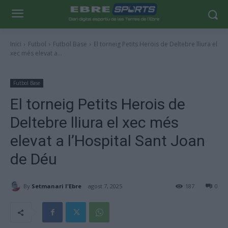
Inici
Futbol
Futbol Base
El torneig Petits Herois de Deltebre lliura el
xec més elevat a...
Futbol Base
El torneig Petits Herois de
Deltebre lliura el xec més
elevat a l’Hospital Sant Joan
de Déu
By
Setmanari l'Ebre
agost 7, 2025
187
0