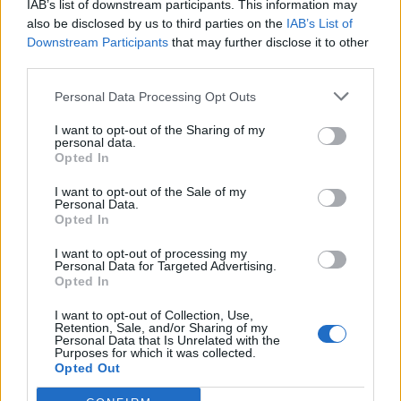
IAB’s list of downstream participants. This information may
also be disclosed by us to third parties on the
IAB’s List of
Downstream Participants
that may further disclose it to other
third parties.
Personal Data Processing Opt Outs
Comentari:
No
I want to opt-out of the Sharing of my
personal data.
Opted In
Co
I want to opt-out of the Sale of my
ele
Personal Data.
Opted In
Llo
we
I want to opt-out of processing my
Personal Data for Targeted Advertising.
Deseu el meu nom, el correu electrònic i el lloc web en
Opted In
aquest navegador per a la propera vegada que comenti.
I want to opt-out of Collection, Use,
Retention, Sale, and/or Sharing of my
Captcha
7 + 1 = ?
Personal Data that Is Unrelated with the
Purposes for which it was collected.
Opted Out
Please