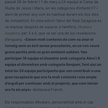
passat 28 de febrer i 1 de març a 24 equips al Camp de
l’Aube de Jesús i Maria, en les categories d’infantil F7 i
aleví de primer any com és habitual durant els dos dies
de competició. En esta edició l’aleví del Real Zaragoza es
va imposar després de superar a l’amfitrió, l’
Avatars
Academy
per 3 a 0, que va ser una de les revelacions
d’enguany. «
Estem molt contents de com va anar el
torneig sent un èxit sense precedents, on es van veure
grans partits amb un gran ambient solidari. Van
participar 16 equips el dissabte amb categoria Aleví i 8
equips el divendres amb categoria Benjamí, fent així un
total de 24 equips participants que van contribuïr a una
gran recaptació que ens fa molt contents i ens omple
d’orgull per continuar amb el projecte, que vam iniciar
ara fa sis anys
» destacava Franch.
Els responsables d’Avatars, personalitzat amb el cap