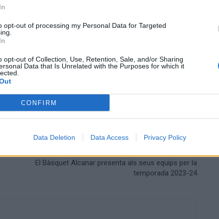
In
 les 17 hores, amb arbitratge a càrrec de l’àrbitre
 les bandes per Juan Antonio Ayora González i Guillem
to opt-out of processing my Personal Data for Targeted
ing.
In
o opt-out of Collection, Use, Retention, Sale, and/or Sharing
ersonal Data that Is Unrelated with the Purposes for which it
lected.
Out
CONFIRM
Data Deletion
Data Access
Privacy Policy
Article següent
El Bàsquet Alcanar presenta als seus equips per la
temporada 2023-24