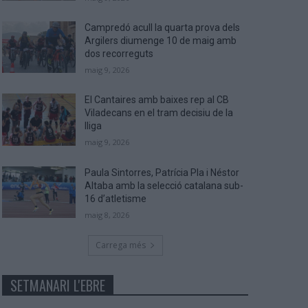
Campredó acull la quarta prova dels
Argilers diumenge 10 de maig amb
dos recorreguts
maig 9, 2026
El Cantaires amb baixes rep al CB
Viladecans en el tram decisiu de la
lliga
maig 9, 2026
Paula Sintorres, Patrícia Pla i Néstor
Altaba amb la selecció catalana sub-
16 d’atletisme
maig 8, 2026
Carrega més
SETMANARI L'EBRE