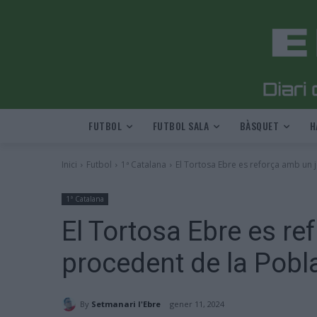
FUTBOL
FUTBOL SALA
BÀSQUET
H
Inici
Futbol
1ª Catalana
El Tortosa Ebre es reforça amb un j
1ª Catalana
El Tortosa Ebre es re
procedent de la Pob
By
Setmanari l'Ebre
gener 11, 2024