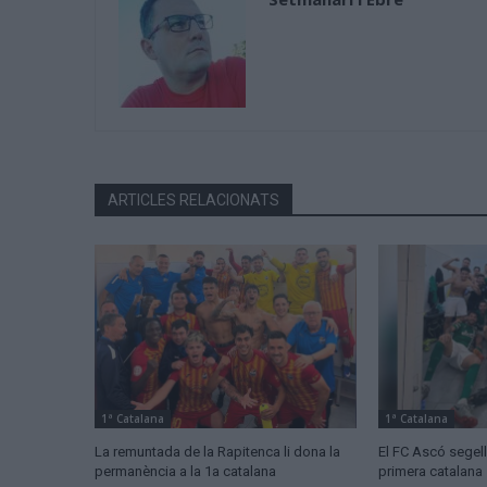
ARTICLES RELACIONATS
1ª Catalana
1ª Catalana
La remuntada de la Rapitenca li dona la
El FC Ascó segell
permanència a la 1a catalana
primera catalana