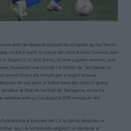
 premi amb l’arribada al conjunt de la capital de les Terres
 que vindrà a suplir la marxa del central Aleix Cuenca, que
 el Sitges (1-1). Així doncs, el jove jugador senienc, que
et, ha buscat una sortida i el Nàstic de Tarragona ha
e on podrà tindre els minuts per a seguir la seua
esprés de vuit anys al futbol base del conjunt grana,
mateur al filial de l’entitat de Tarragona, on no ha
ona catalana amb qui ha disputat 809 minuts en les
a futbolística al benjamí del CF la Sénia, després va
 primer any i la temporada següent va destacar al