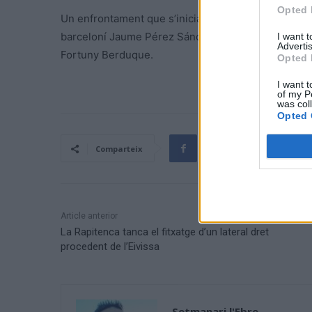
Opted 
Un enfrontament que s’iniciarà diumenge a partir de
barceloní Jaume Pérez Sánchez que serà assistit a
I want 
Advertis
Fortuny Berduque.
Opted 
I want t
of my P
was col
Opted 
Comparteix
Article anterior
La Rapitenca tanca el fitxatge d’un lateral dret
procedent de l’Eivissa
Setmanari l'Ebre