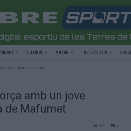
ANDBOL
VOLEIBOL
MOTOR
POLIESPORTIU
CONSE
ove procedent de la Pobla...
força amb un jove
la de Mafumet
385
0