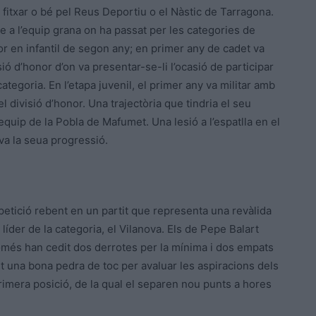
 fitxar o bé pel Reus Deportiu o el Nàstic de Tarragona.
e a l’equip grana on ha passat per les categories de
nor en infantil de segon any; en primer any de cadet va
isió d’honor d’on va presentar-se-li l’ocasió de participar
tegoria. En l’etapa juvenil, el primer any va militar amb
el divisió d’honor. Una trajectòria que tindria el seu
quip de la Pobla de Mafumet. Una lesió a l’espatlla en el
va la seua progressió.
etició rebent en un partit que representa una revàlida
 líder de la categoria, el Vilanova. Els de Pepe Balart
omés han cedit dos derrotes per la mínima i dos empats
ent una bona pedra de toc per avaluar les aspiracions dels
primera posició, de la qual el separen nou punts a hores