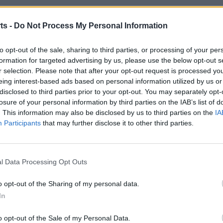
argar les quatre victòries consecutives amb les quals van
ts -
Do Not Process My Personal Information
nat fins ara. Una altra dada destacada és el fet de veure
ipal Josep Otero, on no han encaixat cap derrota des de
to opt-out of the sale, sharing to third parties, or processing of your per
e, però amb molta ambició
» com comentava a este mitjà
formation for targeted advertising by us, please use the below opt-out s
que «
som conscients que ens enfrontem al líder de la
r selection. Please note that after your opt-out request is processed y
vorit, que vol pujar aquesta temporada que s’ha reforçat
eing interest-based ads based on personal information utilized by us or
disclosed to third parties prior to your opt-out. You may separately opt-
FEF, que se suma a tot l’arsenal que ja disposaven.
losure of your personal information by third parties on the IAB’s list of
 compromís de l’equip durant el mes d’aturada de la
. This information may also be disclosed by us to third parties on the
IA
ntarem el partit amb la màxima ambició possible.
Participants
that may further disclose it to other third parties.
 és un partit motivador i, per contra, arranques contra
ar les sensacions que teníem abans de Nadal, per a
e és un plus
» reblava Balart. De cara a n’este compromís
l Data Processing Opt Outs
r a un parell de setmanes, i Peque que encara li resta
o opt-out of the Sharing of my personal data.
ó al marge de les ja conegudes de llarga durada de
In
ar ja és en la nova incorporació, Marc Aspa, que ja té
o opt-out of the Sale of my Personal Data.