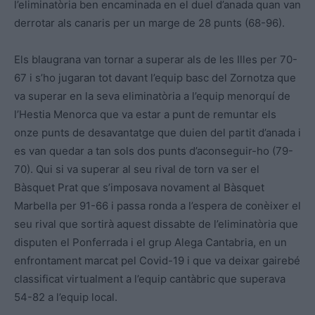
l’eliminatòria ben encaminada en el duel d’anada quan van
derrotar als canaris per un marge de 28 punts (68-96).
Els blaugrana van tornar a superar als de les Illes per 70-
67 i s’ho jugaran tot davant l’equip basc del Zornotza que
va superar en la seva eliminatòria a l’equip menorquí de
l’Hestia Menorca que va estar a punt de remuntar els
onze punts de desavantatge que duien del partit d’anada i
es van quedar a tan sols dos punts d’aconseguir-ho (79-
70). Qui si va superar al seu rival de torn va ser el
Bàsquet Prat que s’imposava novament al Bàsquet
Marbella per 91-66 i passa ronda a l’espera de conèixer el
seu rival que sortirà aquest dissabte de l’eliminatòria que
disputen el Ponferrada i el grup Alega Cantabria, en un
enfrontament marcat pel Covid-19 i que va deixar gairebé
classificat virtualment a l’equip cantàbric que superava
54-82 a l’equip local.