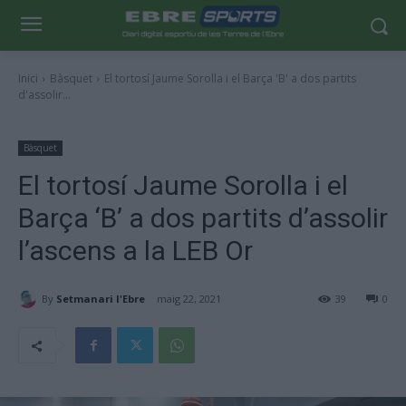
Inici
Bàsquet
El tortosí Jaume Sorolla i el Barça 'B' a dos partits
d'assolir...
Bàsquet
El tortosí Jaume Sorolla i el
Barça ‘B’ a dos partits d’assolir
l’ascens a la LEB Or
By
Setmanari l'Ebre
maig 22, 2021
39
0