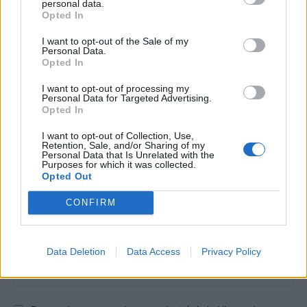
personal data.
Opted In
I want to opt-out of the Sale of my
DEIXA UNA RESPOSTA
Personal Data.
Opted In
I want to opt-out of processing my
Personal Data for Targeted Advertising.
Opted In
I want to opt-out of Collection, Use,
Retention, Sale, and/or Sharing of my
Personal Data that Is Unrelated with the
Purposes for which it was collected.
Opted Out
Comentari:
No
CONFIRM
Co
ele
Data Deletion
Data Access
Privacy Policy
Llo
we