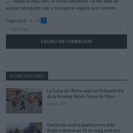
Deseu el meu nom, el correu electrònic i el lloc web en
aquest navegador per a la propera vegada que comenti.
Captcha
9 - 1 = ?
Please
enter
the
characters
shown
in
the
ÚLTIMES NOTÍCIES
CAPTCHA
to
La Cursa de l’Aldea segona d’etiqueta d’or
verify
de la Running Sèries Terres de l’Ebre
that
maig 9, 2026
you
are
human.
Campredó acull la quarta prova dels
Argilers diumenge 10 de maig amb dos