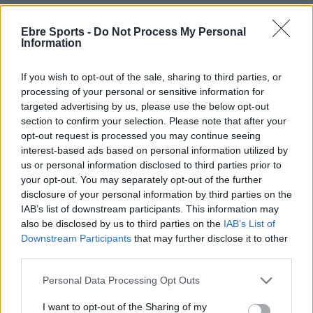
Ebre Sports -
Do Not Process My Personal
ARTICLES RELACIONATS
Information
El Cantaires amb baixes rep al CB
If you wish to opt-out of the sale, sharing to third parties, or
Viladecans en el tram decisiu de la lliga
processing of your personal or sensitive information for
maig 9, 2026
targeted advertising by us, please use the below opt-out
section to confirm your selection. Please note that after your
Bàsquet
opt-out request is processed you may continue seeing
interest-based ads based on personal information utilized by
El Cantaires guanya al Serrallo a un rival
us or personal information disclosed to third parties prior to
directe i recupera les opcions d’ascens
your opt-out. You may separately opt-out of the further
abril 28, 2026
disclosure of your personal information by third parties on the
Bàsquet
IAB’s list of downstream participants. This information may
also be disclosed by us to third parties on the
IAB’s List of
El Bàsquet Morell acaba amb la ratxa
Downstream Participants
that may further disclose it to other
positiva del Cantaires com a local
third parties.
abril 19, 2026
Bàsquet
Personal Data Processing Opt Outs
I want to opt-out of the Sharing of my