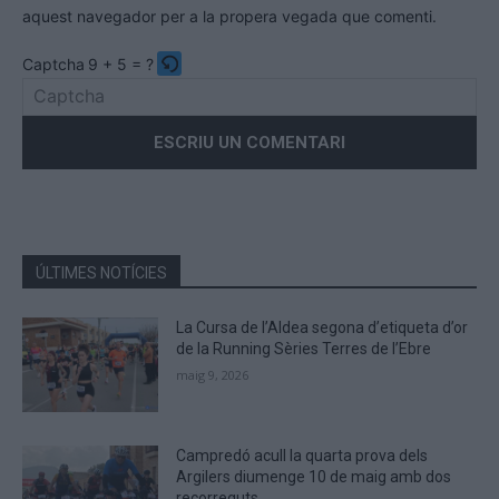
aquest navegador per a la propera vegada que comenti.
Captcha
9 + 5 = ?
Please
enter
the
characters
shown
in
the
ÚLTIMES NOTÍCIES
CAPTCHA
to
La Cursa de l’Aldea segona d’etiqueta d’or
verify
de la Running Sèries Terres de l’Ebre
that
maig 9, 2026
you
are
human.
Campredó acull la quarta prova dels
Argilers diumenge 10 de maig amb dos
recorreguts