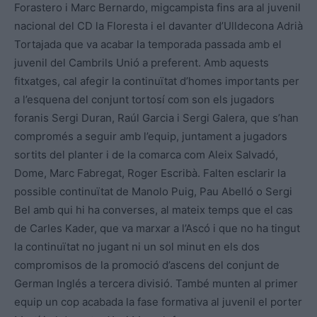
Forastero i Marc Bernardo, migcampista fins ara al juvenil
nacional del CD la Floresta i el davanter d’Ulldecona Adrià
Tortajada que va acabar la temporada passada amb el
juvenil del Cambrils Unió a preferent. Amb aquests
fitxatges, cal afegir la continuïtat d’homes importants per
a l’esquena del conjunt tortosí com son els jugadors
foranis Sergi Duran, Raúl Garcia i Sergi Galera, que s’han
compromés a seguir amb l’equip, juntament a jugadors
sortits del planter i de la comarca com Aleix Salvadó,
Dome, Marc Fabregat, Roger Escribà. Falten esclarir la
possible continuïtat de Manolo Puig, Pau Abelló o Sergi
Bel amb qui hi ha converses, al mateix temps que el cas
de Carles Kader, que va marxar a l’Ascó i que no ha tingut
la continuïtat no jugant ni un sol minut en els dos
compromisos de la promoció d’ascens del conjunt de
German Inglés a tercera divisió. També munten al primer
equip un cop acabada la fase formativa al juvenil el porter