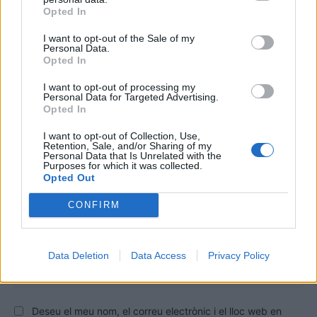
Opted In
DEIXA UNA RESPOSTA
I want to opt-out of the Sale of my
Personal Data.
Opted In
I want to opt-out of processing my
Personal Data for Targeted Advertising.
Opted In
I want to opt-out of Collection, Use,
Retention, Sale, and/or Sharing of my
Personal Data that Is Unrelated with the
Purposes for which it was collected.
Comentari:
Opted Out
No
CONFIRM
Co
ele
Data Deletion
Data Access
Privacy Policy
Llo
we
Deseu el meu nom, el correu electrònic i el lloc web en