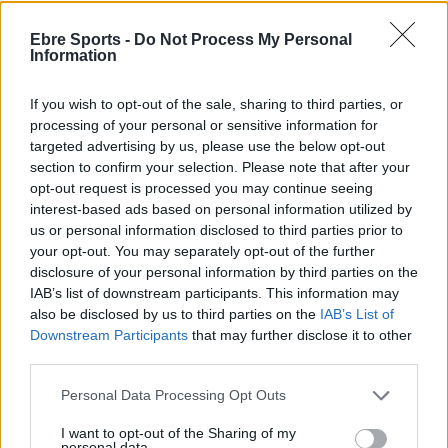
Ebre Sports -
Do Not Process My Personal
ARTICLES RELACIONATS
Information
El Jesús Catalònia i La Cava baixen a
If you wish to opt-out of the sale, sharing to third parties, or
Tercera Catalana a falta de tres jornades
processing of your personal or sensitive information for
maig 1, 2026
targeted advertising by us, please use the below opt-out
2ª Catalana
section to confirm your selection. Please note that after your
opt-out request is processed you may continue seeing
El CF Camarles i el CF Amposta se jugaran
interest-based ads based on personal information utilized by
el quint lloc de promoció d’ascens
us or personal information disclosed to third parties prior to
abril 25, 2026
your opt-out. You may separately opt-out of the further
disclosure of your personal information by third parties on the
2ª Catalana
IAB’s list of downstream participants. This information may
also be disclosed by us to third parties on the
IAB’s List of
La derrota del Jesús Catalònia complica
Downstream Participants
that may further disclose it to other
encara més la permanència a la categoria
third parties.
abril 10, 2026
2ª Catalana
Personal Data Processing Opt Outs
I want to opt-out of the Sharing of my
personal data.