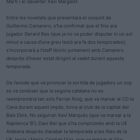
Martí i el davanter Xavi Margalef.
Entre les novetats que presentarà el conjunt de
Guillermo Camarero, s’ha confirmat que el fins ara
jugador Gerard Bes (que ja no va poder disputar ni un sol
minut a causa d’una greu lesió ara fa dos temporades),
s’incorporarà a l’staff tècnic juntament amb Camarero
després d’haver estat dirigint al cadet durant aquesta
temporada.
De l’exode que va provocar la sortida de jugadors un cop
es va conèixer que la segona catalana no es
reemprendria tan sols Ferran Roig, que va marxar al CD la
Cava durant aquest impàs, torna al club de la capital del
Baix Ebre. No seguiran Xavi Marqués (que va marxar a la
Rapitenca ‘B’); Dani Bel que s’ha compromés amb la UE
Aldeana després d’acabar la temporada a les files de la
UE Jesús i Maria; Cristian Díaz, que va marxar al Vila-