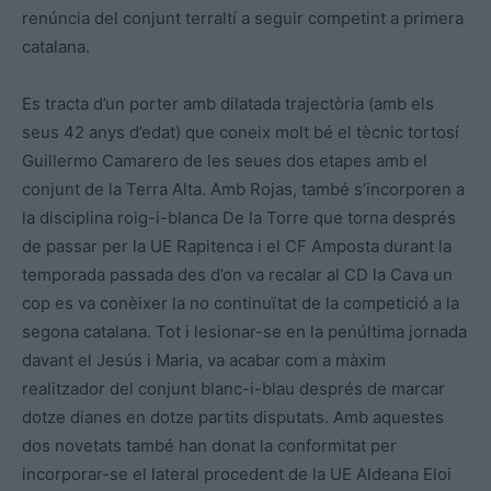
renúncia del conjunt terraltí a seguir competint a primera
catalana.
Es tracta d’un porter amb dilatada trajectòria (amb els
seus 42 anys d’edat) que coneix molt bé el tècnic tortosí
Guillermo Camarero de les seues dos etapes amb el
conjunt de la Terra Alta. Amb Rojas, també s’incorporen a
la disciplina roig-i-blanca De la Torre que torna després
de passar per la UE Rapitenca i el CF Amposta durant la
temporada passada des d’on va recalar al CD la Cava un
cop es va conèixer la no continuïtat de la competició a la
segona catalana. Tot i lesionar-se en la penúltima jornada
davant el Jesús i Maria, va acabar com a màxim
realitzador del conjunt blanc-i-blau després de marcar
dotze dianes en dotze partits disputats. Amb aquestes
dos novetats també han donat la conformitat per
incorporar-se el lateral procedent de la UE Aldeana Eloi