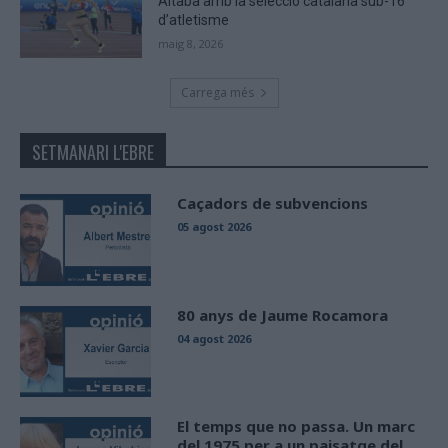
Altaba amb la selecció catalana sub-16
d’atletisme
maig 8, 2026
Carrega més
SETMANARI L'EBRE
Caçadors de subvencions
05 agost 2026
80 anys de Jaume Rocamora
04 agost 2026
El temps que no passa. Un marc
del 1975 per a un paisatge del