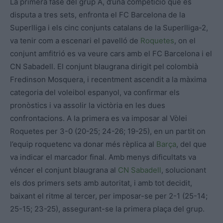
La primera fase del grup A, d’una competició que es
disputa a tres sets, enfronta el FC Barcelona de la
Superlliga i els cinc conjunts catalans de la Superlliga-2,
va tenir com a escenari el pavelló de
Roquetes
, on el
conjunt amfitrió es va veure cars amb el FC Barcelona i el
CN Sabadell. El conjunt blaugrana dirigit pel colombià
Fredinson Mosquera, i recentment ascendit a la màxima
categoria del voleibol espanyol, va confirmar els
pronòstics i va assolir la victòria en les dues
confrontacions. A la primera es va imposar al Vòlei
Roquetes per 3-0 (20-25; 24-26; 19-25), en un partit on
l’equip roquetenc va donar més rèplica al
Barça
, del que
va indicar el marcador final. Amb menys dificultats va
véncer el conjunt blaugrana al
CN Sabadell
, solucionant
els dos primers sets amb autoritat, i amb tot decidit,
baixant el ritme al tercer, per imposar-se per 2-1 (25-14;
25-15; 23-25), assegurant-se la primera plaça del grup.