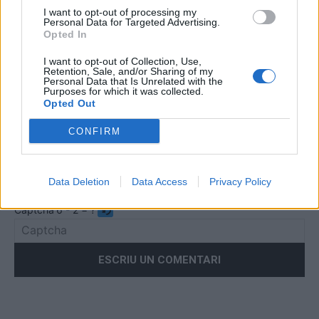
I want to opt-out of processing my
Personal Data for Targeted Advertising.
Comentari:
Opted In
No
I want to opt-out of Collection, Use,
Retention, Sale, and/or Sharing of my
Personal Data that Is Unrelated with the
Co
Purposes for which it was collected.
ele
Opted Out
Llo
CONFIRM
we
Deseu el meu nom, el correu electrònic i el lloc web en
aquest navegador per a la propera vegada que comenti.
Data Deletion
Data Access
Privacy Policy
Captcha
6 - 2 = ?
Please
enter
the
characters
shown