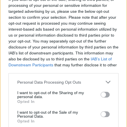
Manacor, rivals del CV Roquetes a l’estatal
processing of your personal or sensitive information for
juvenil
targeted advertising by us, please use the below opt-out
abril 15, 2026
section to confirm your selection. Please note that after your
Voleibol
opt-out request is processed you may continue seeing
interest-based ads based on personal information utilized by
El Club Voleibol Roquetes repetirà al
us or personal information disclosed to third parties prior to
Campionat d’Espanya juvenil
your opt-out. You may separately opt-out of the further
abril 12, 2026
disclosure of your personal information by third parties on the
Voleibol
IAB’s list of downstream participants. This information may
also be disclosed by us to third parties on the
IAB’s List of
Downstream Participants
that may further disclose it to other
third parties.
DEIXA UNA RESPOSTA
Personal Data Processing Opt Outs
I want to opt-out of the Sharing of my
personal data.
Opted In
I want to opt-out of the Sale of my
Personal Data.
Opted In