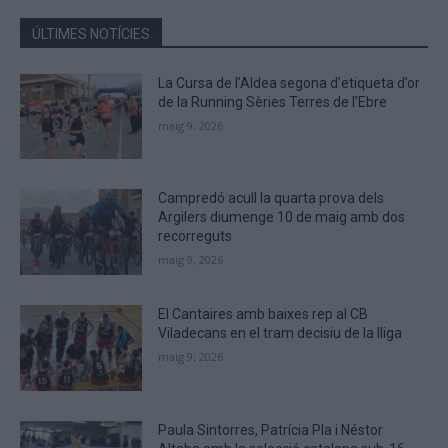
in
the
ÚLTIMES NOTÍCIES
CAPTCHA
to
La Cursa de l’Aldea segona d’etiqueta d’or
verify
de la Running Sèries Terres de l’Ebre
that
maig 9, 2026
you
are
human.
Campredó acull la quarta prova dels
Argilers diumenge 10 de maig amb dos
recorreguts
maig 9, 2026
El Cantaires amb baixes rep al CB
Viladecans en el tram decisiu de la lliga
maig 9, 2026
Paula Sintorres, Patrícia Pla i Néstor