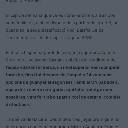
Roberto Pozzato.
El cap de setmana que ve es coneixeran els altres dos
semifinalistes, amb la disputa dels partits del grup B, on
buscaran la seua classificació Rodi Balafia Lleida,
Torredembarra i Instercap Tarragona SPSP.
El tècnic hispanoargentí del conjunt roquetenc
Agustín
Rodriguez
, va acabar bastant satisfet del rendiment de
l’equip «davant el Barça, un rival superior vam competir
força bé, fins i tot després de l’empat a 24 vam tenir
opcions de guanyar al segon set, i amb el CN Sabadell ,
equip de la nostra categoria a qui falta rodatge com
nosaltres, vam fer un bon partit, tot i no estar al complet
d’efectius».
També va destacar el debut dels tres jugadors argentins
incorporats aquesta temporada, Mauro Aguilera, Franco