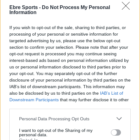
ARTICLES RELACIONATS
Ebre Sports -
Do Not Process My Personal
Information
El CV Roquetes finalitza en una meritòria
vuitena plaça a l’estatal juvenil
If you wish to opt-out of the sale, sharing to third parties, or
maig 4, 2026
processing of your personal or sensitive information for
targeted advertising by us, please use the below opt-out
Voleibol
section to confirm your selection. Please note that after your
opt-out request is processed you may continue seeing
Mintonette Almeria, CD Albarena i CV
interest-based ads based on personal information utilized by
Manacor, rivals del CV Roquetes a l’estatal
juvenil
us or personal information disclosed to third parties prior to
your opt-out. You may separately opt-out of the further
abril 15, 2026
Voleibol
disclosure of your personal information by third parties on the
IAB’s list of downstream participants. This information may
El Club Voleibol Roquetes repetirà al
also be disclosed by us to third parties on the
IAB’s List of
Campionat d’Espanya juvenil
Downstream Participants
that may further disclose it to other
abril 12, 2026
third parties.
Voleibol
Personal Data Processing Opt Outs
I want to opt-out of the Sharing of my
personal data.