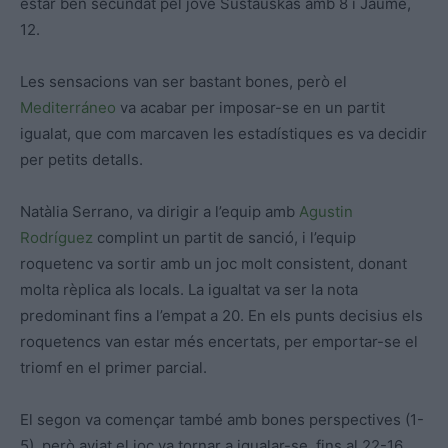
estar ben secundat pel jove Sustauskas amb 8 i Jaume,
12.
Les sensacions van ser bastant bones, però el
Mediterráneo
va acabar per imposar-se en un partit
igualat, que com marcaven les estadístiques es va decidir
per petits detalls.
Natàlia Serrano, va dirigir a l’equip amb
Agustin
Rodríguez
complint un partit de sanció, i l’equip
roquetenc va sortir amb un joc molt consistent, donant
molta rèplica als locals. La igualtat va ser la nota
predominant fins a l’empat a 20. En els punts decisius els
roquetencs van estar més encertats, per emportar-se el
triomf en el primer parcial.
El segon va començar també amb bones perspectives (1-
5), però aviat el joc va tornar a igualar-se, fins al 22-16.