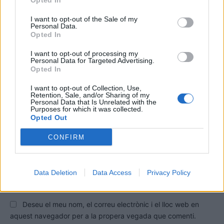
Opted In
DEIXA UNA RESPOSTA
I want to opt-out of the Sale of my
Personal Data.
Opted In
I want to opt-out of processing my
Personal Data for Targeted Advertising.
Opted In
I want to opt-out of Collection, Use,
Retention, Sale, and/or Sharing of my
Personal Data that Is Unrelated with the
Purposes for which it was collected.
Comentari:
Opted Out
No
CONFIRM
Co
ele
Data Deletion
Data Access
Privacy Policy
Llo
we
Deseu el meu nom, el correu electrònic i el lloc web en
aquest navegador per a la propera vegada que comenti.