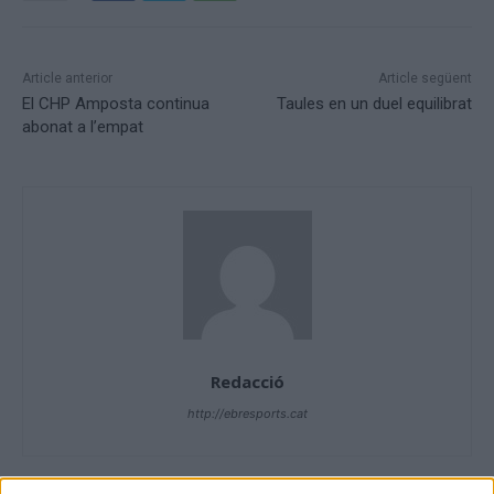
Article anterior
Article següent
El CHP Amposta continua
Taules en un duel equilibrat
abonat a l’empat
Redacció
http://ebresports.cat