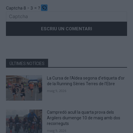
Captcha
8 - 3 = ?
Please
enter
the
characters
shown
in
the
ÚLTIMES NOTÍCIES
CAPTCHA
to
La Cursa de l’Aldea segona d’etiqueta d’or
verify
de la Running Sèries Terres de l’Ebre
that
maig 9, 2026
you
are
human.
Campredó acull la quarta prova dels
Argilers diumenge 10 de maig amb dos
recorreguts
maig 9, 2026