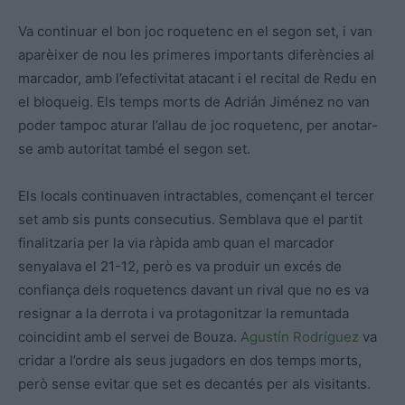
Va continuar el bon joc roquetenc en el segon set, i van
aparèixer de nou les primeres importants diferències al
marcador, amb l’efectivitat atacant i el recital de Redu en
el bloqueig. Els temps morts de Adrián Jiménez no van
poder tampoc aturar l’allau de joc roquetenc, per anotar-
se amb autoritat també el segon set.
Els locals continuaven intractables, començant el tercer
set amb sis punts consecutius. Semblava que el partit
finalitzaria per la via ràpida amb quan el marcador
senyalava el 21-12, però es va produir un excés de
confiança dels roquetencs davant un rival que no es va
resignar a la derrota i va protagonitzar la remuntada
coincidint amb el servei de Bouza.
Agustín Rodríguez
va
cridar a l’ordre als seus jugadors en dos temps morts,
però sense evitar que set es decantés per als visitants.