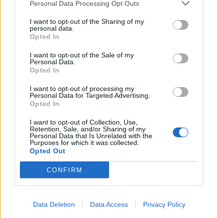
Personal Data Processing Opt Outs
I want to opt-out of the Sharing of my
personal data.
Opted In
I want to opt-out of the Sale of my
Personal Data.
Opted In
I want to opt-out of processing my
Personal Data for Targeted Advertising.
Article anterior
Article següent
Opted In
La superioritat visitant a la
El V Cros Sagrada Família de
primera part va passar
Tortosa reuneix alumnes de
I want to opt-out of Collection, Use,
factura
sis escoles del Baix Ebre
Retention, Sale, and/or Sharing of my
Personal Data that Is Unrelated with the
Purposes for which it was collected.
Opted Out
CONFIRM
Data Deletion
Data Access
Privacy Policy