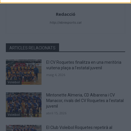
Redacció
http://ebresports.cat
ARTICLES RELACIONATS
El CV Roquetes finalitza en una meritòria
vuitena plaça a l’estatal juvenil
maig 4, 2026
Voleibol
Mintonette Almeria, CD Albarena i CV
Manacor, rivals del CV Roquetes a l’estatal
juvenil
abril 15, 2026
Voleibol
El Club Voleibol Roquetes repetirà al