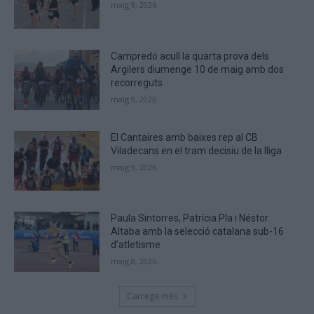
maig 9, 2026
you
are
human.
Campredó acull la quarta prova dels
Argilers diumenge 10 de maig amb dos
recorreguts
maig 9, 2026
El Cantaires amb baixes rep al CB
Viladecans en el tram decisiu de la lliga
maig 9, 2026
Paula Sintorres, Patrícia Pla i Néstor
Altaba amb la selecció catalana sub-16
d’atletisme
maig 8, 2026
Carrega més