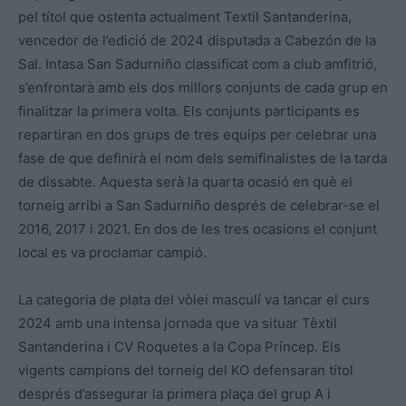
pel títol que ostenta actualment Textil Santanderina,
vencedor de l’edició de 2024 disputada a Cabezón de la
Sal. Intasa San Sadurniño classificat com a club amfitrió,
s’enfrontarà amb els dos millors conjunts de cada grup en
finalitzar la primera volta. Els conjunts participants es
repartiran en dos grups de tres equips per celebrar una
fase de que definirà el nom dels semifinalistes de la tarda
de dissabte. Aquesta serà la quarta ocasió en què el
torneig arribi a San Sadurniño després de celebrar-se el
2016, 2017 i 2021. En dos de les tres ocasions el conjunt
local es va proclamar campió.
La categoria de plata del vòlei masculí va tancar el curs
2024 amb una intensa jornada que va situar Tèxtil
Santanderina i CV Roquetes a la Copa Príncep. Els
vigents campions del torneig del KO defensaran títol
després d’assegurar la primera plaça del grup A i