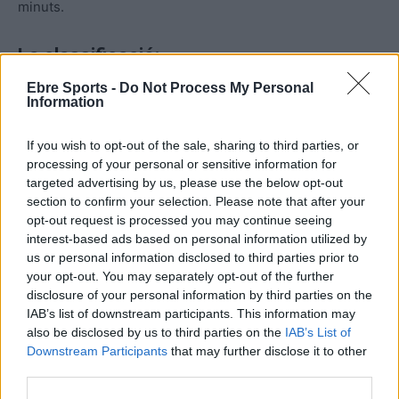
minuts.
La classificació:
Ebre Sports -
Do Not Process My Personal
Podeu veure la classificació de la Superlliga 2 Masculina
Information
al seu grup B, després de l’onzena jornada de lliga,
clicant sobre la següent imatge:
If you wish to opt-out of the sale, sharing to third parties, or
processing of your personal or sensitive information for
targeted advertising by us, please use the below opt-out
section to confirm your selection. Please note that after your
opt-out request is processed you may continue seeing
interest-based ads based on personal information utilized by
us or personal information disclosed to third parties prior to
your opt-out. You may separately opt-out of the further
disclosure of your personal information by third parties on the
IAB’s list of downstream participants. This information may
also be disclosed by us to third parties on the
IAB’s List of
Downstream Participants
that may further disclose it to other
third parties.