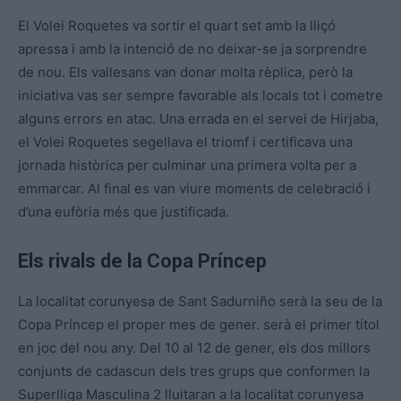
El Volei Roquetes va sortir el quart set amb la lliçó
apressa i amb la intenció de no deixar-se ja sorprendre
de nou. Els vallesans van donar molta rèplica, però la
iniciativa vas ser sempre favorable als locals tot i cometre
alguns errors en atac. Una errada en el servei de Hirjaba,
el Volei Roquetes segellava el triomf i certificava una
jornada històrica per culminar una primera volta per a
emmarcar. Al final es van viure moments de celebració i
d’una eufòria més que justificada.
Els rivals de la Copa Príncep
La localitat corunyesa de Sant Sadurniño serà la seu de la
Copa Príncep el proper mes de gener. serà el primer títol
en joc del nou any. Del 10 al 12 de gener, els dos millors
conjunts de cadascun dels tres grups que conformen la
Superlliga Masculina 2 lluitaran a la localitat corunyesa