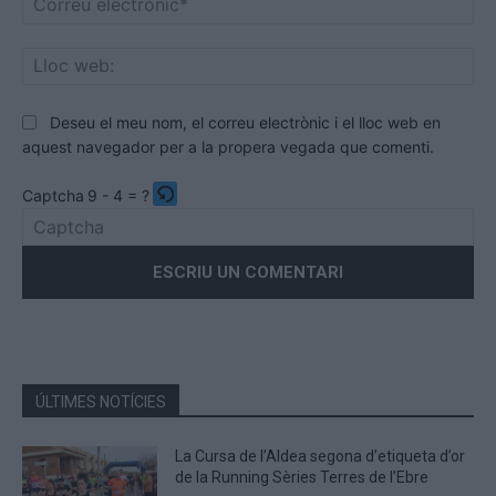
ele
Llo
we
Deseu el meu nom, el correu electrònic i el lloc web en
aquest navegador per a la propera vegada que comenti.
Captcha
9 - 4 = ?
Please
enter
the
characters
shown
in
the
ÚLTIMES NOTÍCIES
CAPTCHA
to
La Cursa de l’Aldea segona d’etiqueta d’or
verify
de la Running Sèries Terres de l’Ebre
that