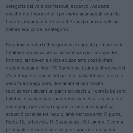
categoria del voleibol masculí, espanyol. Aquesta
excel·lent primera volta li permetrà aconseguir una fita
història, disputant la Copa del Princep com un dels sis
millors equips de la categoria.
Paradoxalment a l’última jornada d’aquesta primera volta
totalment decisiva per la classificació per la Copa del
Princep, arribaven els dos equips amb possibilitats
d’acompanyar al líder FC Barcelona. La junta directiva del
Volei Roquetes abans del partit ja havia fet una crida als
seus fidels seguidors, demanant el seu màxim
recolzament davant un partit tan decisiu, i com ja be sent
habitual els aficionats roquetencs van estar al costat del
seu equip, que va correspondre amb una magnifica
actuació coral de tot l’equip, amb Astrada amb 17 punts,
Redu, 12, Iurisevich, 11, Sustauskas, 10 i Jaume, 9 com a
principals referents en atac, per superar en l’aspecte