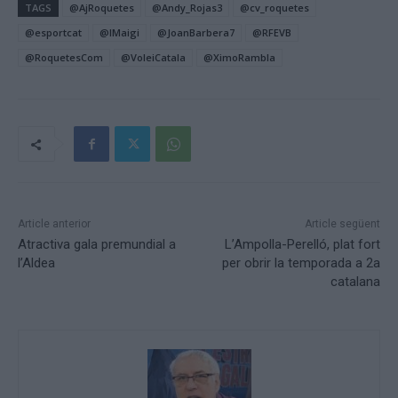
TAGS
@AjRoquetes
@Andy_Rojas3
@cv_roquetes
@esportcat
@IMaigi
@JoanBarbera7
@RFEVB
@RoquetesCom
@VoleiCatala
@XimoRambla
Article anterior
Article següent
Atractiva gala premundial a
L’Ampolla-Perelló, plat fort
l’Aldea
per obrir la temporada a 2a
catalana