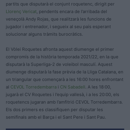
partits que disputarà el conjunt roquetenc, dirigit per
Llorenç Vericat
, pendents encara de l’arribada del
veneçolà Andy Rojas, que realitzarà les funcions de
jugador i entrenador, i segueix al seu país esperant
solucionar alguns tràmits burocràtics.
El Vòlei Roquetes afronta aquest diumenge el primer
compromís de la història temporada 2021/22, en la que
disputarà la Superliga-2 de voleibol masculí. Aquest
diumenge disputarà la fase prèvia de la Lliga Catalana, en
un triangular que començarà a les 16:00 hores enfrontant
al
CEVOL Torredembarra
i
CN Sabadell
. A les 18:00,
jugarà el CV Roquetes i l’equip vallesà, i a les 20:00, els
roquetencs jugaran amb l’amfitrió CEVOL Torredembarra.
Els dos primers es classifiquen per disputar les
semifinals amb el Barça i el Sant Pere i Sant Pau.