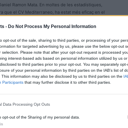
 Daniel Ramon Mata. En moltes de les estadístiques,
ara que el CV Mediterraneo, ha estat més eficaç en el
ts -
Do Not Process My Personal Information
bar amb el triomf local, per idèntic resultat de 3-1.
to opt-out of the sale, sharing to third parties, or processing of your per
formation for targeted advertising by us, please use the below opt-out s
r selection. Please note that after your opt-out request is processed y
eing interest-based ads based on personal information utilized by us or
disclosed to third parties prior to your opt-out. You may separately opt-
losure of your personal information by third parties on the IAB’s list of
. This information may also be disclosed by us to third parties on the
IA
Participants
that may further disclose it to other third parties.
Article següent
l Data Processing Opt Outs
La Gala de l’Esport de les Terres de l’Ebre 2022 premia
la trajectòria i el talent d’esportistes i entitats
o opt-out of the Sharing of my personal data.
ebrenques
In