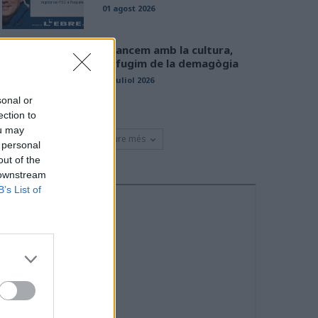
01 agost 2026
Avancem amb la cultura,
defugim de la demagògia
31 juliol 2026
sonal or
ection to
ou may
Veure més
 personal
out of the
 downstream
B’s List of