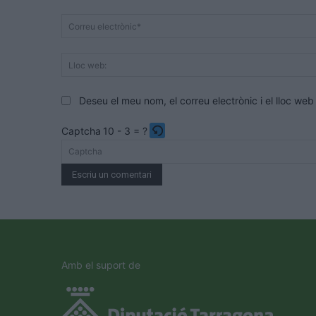
Deseu el meu nom, el correu electrònic i el lloc w
Captcha
10 - 3 = ?
Please
enter
the
characters
shown
in
the
Amb el suport de
CAPTCHA
to
verify