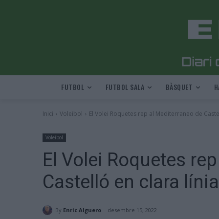
FUTBOL
FUTBOL SALA
BÀSQUET
H
Inici
Voleibol
El Volei Roquetes rep al Mediterraneo de Castel
Voleibol
El Volei Roquetes rep
Castelló en clara lín
By
Enric Alguero
desembre 15, 2022