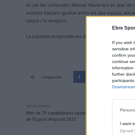
el cas del col·locador Manuel Navarta o en atac de
existeix bastant igualtat entre els dos equips, enc
saque i la recepció.
Ebre Spor
La passada temporada els dos enfrontaments van aca
If you wish 
sensitive in
confirm you
continue se
information 
further disc
Comparteix
participants
Downstream 
Article anterior
Persona
Més de 70 candidatures optaran als premis de la Gala
de l’Esport Ampostí 2022
I want t
Opted 