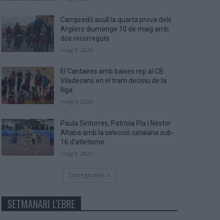
Campredó acull la quarta prova dels
Argilers diumenge 10 de maig amb
dos recorreguts
maig 9, 2026
El Cantaires amb baixes rep al CB
Viladecans en el tram decisiu de la
lliga
maig 9, 2026
Paula Sintorres, Patrícia Pla i Néstor
Altaba amb la selecció catalana sub-
16 d’atletisme
maig 8, 2026
Carrega més
SETMANARI L'EBRE