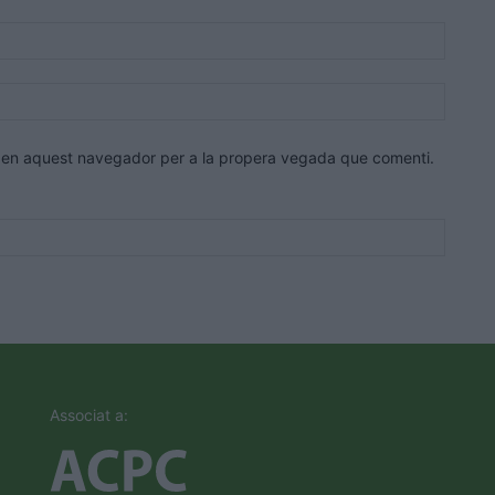
Correu
electrò
Lloc
web:
eb en aquest navegador per a la propera vegada que comenti.
Associat a: