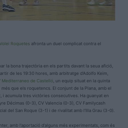
Volei Roquetes
afronta un duel complicat contra el
uar la bona trajectòria en els partits davant la seua afició,
rtir de les 19:30 hores, amb arbitratge d’Adolfo Keim,
 Mediterraneo de Castelló
, un equip situat en la quinta
es més que els roquetencs. El conjunt de la Plana, amb el
t, i acumula tres victòries consecutives. Ha guanyat en
ayre Décimas (0-3), CV Valencia (0-3), CV Familycash
l del San Roque (3-1) i de rivalitat amb l’Illa Grau (3-0).
nter, amb l’aportació d’alguns més experimentats, com és