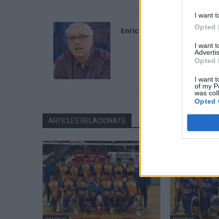
I want t
Opted 
Enric Alguero
I want 
Advertis
Opted 
I want t
of my P
was col
Opted 
ARTICLES RELACIONATS