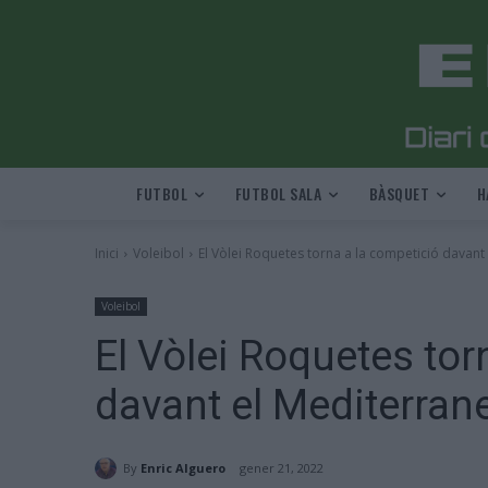
FUTBOL
FUTBOL SALA
BÀSQUET
H
Inici
Voleibol
El Vòlei Roquetes torna a la competició davant
Voleibol
El Vòlei Roquetes tor
davant el Mediterran
By
Enric Alguero
gener 21, 2022