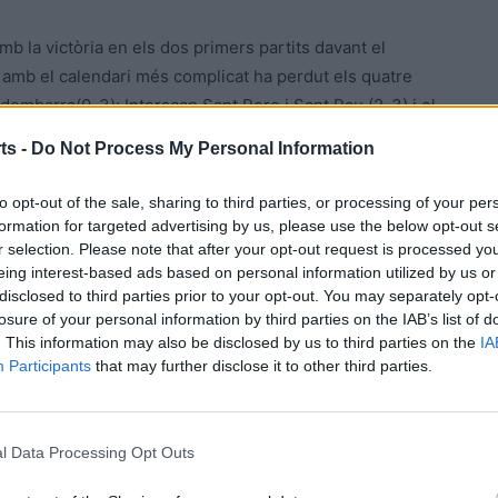
b la victòria en els dos primers partits davant el
i amb el calendari més complicat ha perdut els quatre
embarra(0-3); Interscap Sant Pere i Sant Pau (2-3) i el
staquen en el seu equip l’oposat Marcos Montserrat i el
ts -
Do Not Process My Personal Information
to opt-out of the sale, sharing to third parties, or processing of your per
ncs en les anteriors jornades, en les que acumula quatre
formation for targeted advertising by us, please use the below opt-out s
r selection. Please note that after your opt-out request is processed y
eing interest-based ads based on personal information utilized by us or
disclosed to third parties prior to your opt-out. You may separately opt-
losure of your personal information by third parties on the IAB’s list of
. This information may also be disclosed by us to third parties on the
IA
Participants
that may further disclose it to other third parties.
l Data Processing Opt Outs