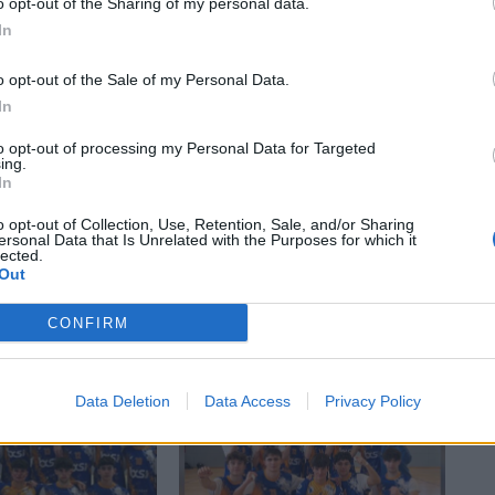
o opt-out of the Sharing of my personal data.
Article següent
In
El FC Ascó afronta una final per a optar a la
permanència
o opt-out of the Sale of my Personal Data.
In
to opt-out of processing my Personal Data for Targeted
ing.
In
o opt-out of Collection, Use, Retention, Sale, and/or Sharing
ersonal Data that Is Unrelated with the Purposes for which it
lected.
Out
CONFIRM
Data Deletion
Data Access
Privacy Policy