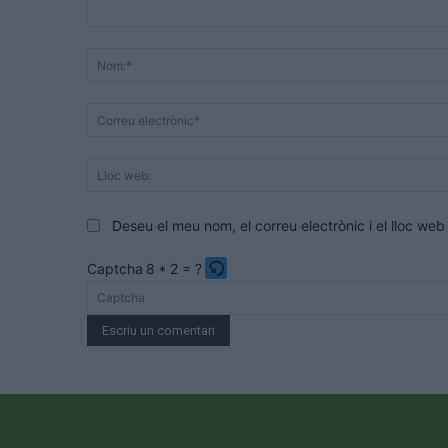
Comentari:
Deseu el meu nom, el correu electrònic i el lloc w
Captcha
8 * 2 = ?
Please
enter
the
characters
shown
in