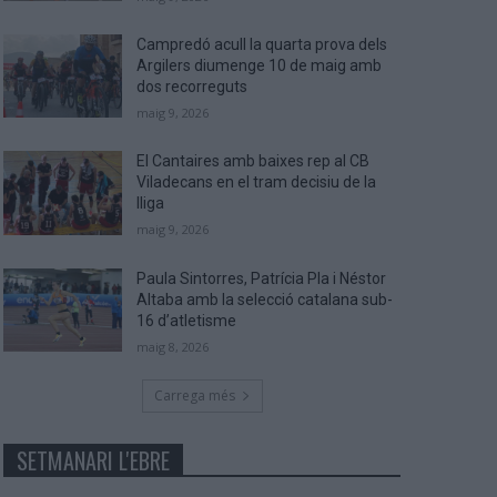
Campredó acull la quarta prova dels
Argilers diumenge 10 de maig amb
dos recorreguts
maig 9, 2026
El Cantaires amb baixes rep al CB
Viladecans en el tram decisiu de la
lliga
maig 9, 2026
Paula Sintorres, Patrícia Pla i Néstor
Altaba amb la selecció catalana sub-
16 d’atletisme
maig 8, 2026
Carrega més
SETMANARI L'EBRE