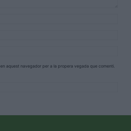
Nom:*
Correu
electrò
Lloc
web:
eb en aquest navegador per a la propera vegada que comenti.