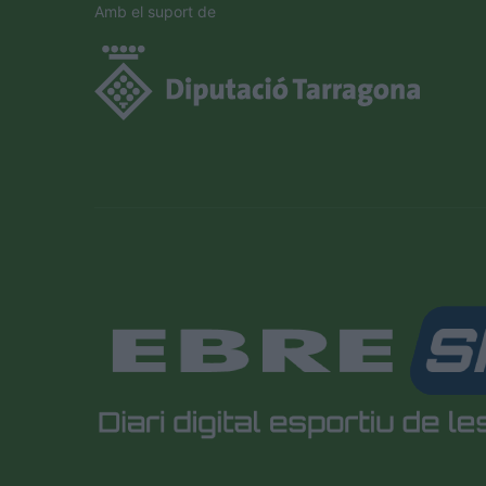
the
Amb el suport de
CAPTCHA
to
verify
that
you
are
human.