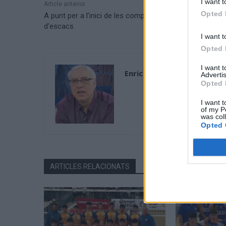
I want t
Article anterior
Opted 
A punt per a l’inici de les competicions federades
d’escacs
I want t
Opted 
I want 
Enric Alguero
Advertis
Opted 
I want t
of my P
was col
Opted 
ARTICLES RELACIONATS