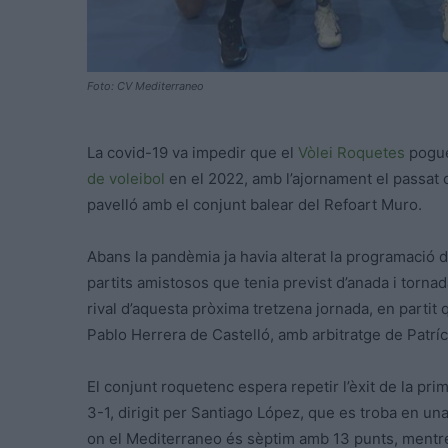
Foto: CV Mediterraneo
La covid-19 va impedir que el
Vòlei Roquetes
pogué
de voleibol
en el 2022, amb l’ajornament el passat 
pavelló amb el conjunt balear del Refoart Muro.
Abans la pandèmia ja havia alterat la programació
partits amistosos que tenia previst d’anada i torna
rival d’aquesta pròxima tretzena jornada, en partit 
Pablo Herrera de Castelló, amb arbitratge de Patríci
El conjunt roquetenc espera repetir l’èxit de la pri
3-1, dirigit per Santiago López, que es troba en una 
on el Mediterraneo és sèptim amb 13 punts, mentre