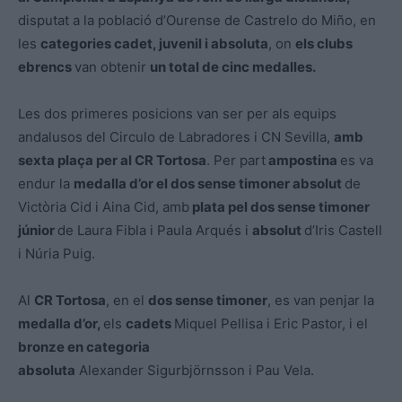
disputat a la població d’Ourense de Castrelo do Miño, en
les
categories cadet, juvenil i absoluta
, on
els clubs
ebrencs
van obtenir
un total de cinc medalles.
Les dos primeres posicions van ser per als equips
andalusos del Circulo de Labradores i CN Sevilla,
amb
sexta plaça per al CR Tortosa
. Per part
ampostina
es va
endur la
medalla d’or el dos sense timoner absolut
de
Victòria Cid i Aina Cid, amb
plata pel dos sense timoner
júnior
de Laura Fibla i Paula Arqués i
absolut
d’Iris Castell
i Núria Puig.
Al
CR Tortosa
, en el
dos sense timoner
, es van penjar la
medalla d’or,
els
cadets
Miquel Pellisa i Eric Pastor, i el
bronze en categoria
absoluta
Alexander Sigurbjörnsson i Pau Vela.