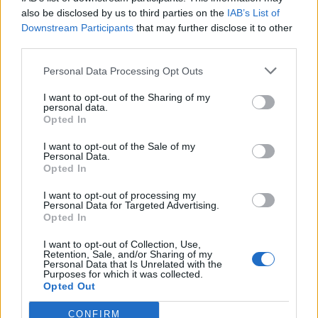
also be disclosed by us to third parties on the
IAB’s List of
Downstream Participants
that may further disclose it to other
third parties.
Personal Data Processing Opt Outs
Comentari:
No
I want to opt-out of the Sharing of my
personal data.
Opted In
Co
ele
I want to opt-out of the Sale of my
Personal Data.
Opted In
Llo
we
I want to opt-out of processing my
Personal Data for Targeted Advertising.
Deseu el meu nom, el correu electrònic i el lloc web en
Opted In
aquest navegador per a la propera vegada que comenti.
I want to opt-out of Collection, Use,
Retention, Sale, and/or Sharing of my
Captcha
5 - 5 = ?
Personal Data that Is Unrelated with the
Purposes for which it was collected.
Opted Out
Please
enter
CONFIRM