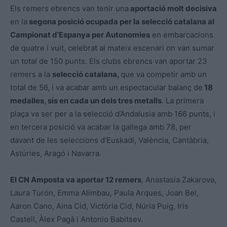
Els remers ebrencs van tenir una
aportació molt decisiva
en la
segona posició ocupada per la selecció catalana al
Campionat d’Espanya per Autonomies
en embarcacions
de quatre i vuit, celebrat al mateix escenari on van sumar
un total de 150 punts. Els clubs ebrencs van aportar 23
remers a la
selecció catalana,
que va competir amb un
total de 56, i va acabar amb un espectacular balanç de
18
medalles, sis en cada un dels tres metalls
. La primera
plaça va ser per a la selecció d’Andalusia amb 166 punts, i
en tercera posició va acabar la gallega amb 78, per
davant de les seleccions d’Euskadi, València, Cantàbria,
Astúries, Aragó i Navarra.
El CN Amposta va aportar 12 remers
, Anastasia Zakarova,
Laura Turón, Emma Alimbau, Paula Arques, Joan Bel,
Aaron Cano, Aina Cid, Victòria Cid, Núria Puig, Iris
Castell, Àlex Pagà i Antonio Babitsev.