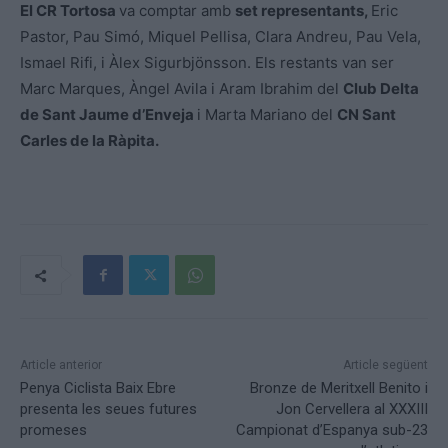
El CR Tortosa
va comptar amb
set representants,
Eric
Pastor, Pau Simó, Miquel Pellisa, Clara Andreu, Pau Vela,
Ismael Rifi, i Àlex Sigurbjönsson. Els restants van ser
Marc Marques, Àngel Avila i Aram Ibrahim del
Club Delta
de Sant Jaume d’Enveja
i Marta Mariano del
CN Sant
Carles de la Ràpita.
Article anterior
Article següent
Penya Ciclista Baix Ebre
Bronze de Meritxell Benito i
presenta les seues futures
Jon Cervellera al XXXIII
promeses
Campionat d’Espanya sub-23