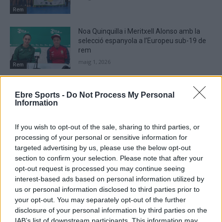
Rem
Noa Quinquilla i Meritxell Alonso amb la
selecció espanyola a l’Europeu sub-19 de
rem
maig 1, 2026
Rem
El quatre scull femení del CN Amposta
Ebre Sports -
Do Not Process My Personal
campió de la primera edició de la Lliga
Information
Nacional de rem
abril 2, 2026
Rem
If you wish to opt-out of the sale, sharing to third parties, or
processing of your personal or sensitive information for
targeted advertising by us, please use the below opt-out
section to confirm your selection. Please note that after your
opt-out request is processed you may continue seeing
DEIXA UNA RESPOSTA
interest-based ads based on personal information utilized by
us or personal information disclosed to third parties prior to
your opt-out. You may separately opt-out of the further
disclosure of your personal information by third parties on the
IAB’s list of downstream participants. This information may