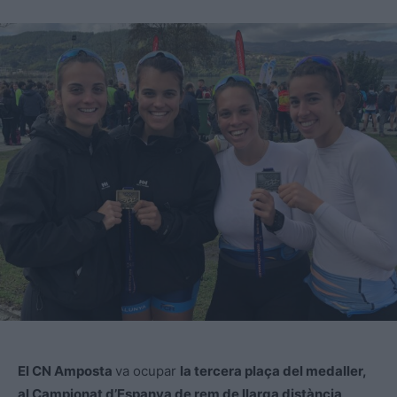
El CN Amposta
va ocupar
la tercera plaça del medaller,
al Campionat d’Espanya de rem de llarga distància,