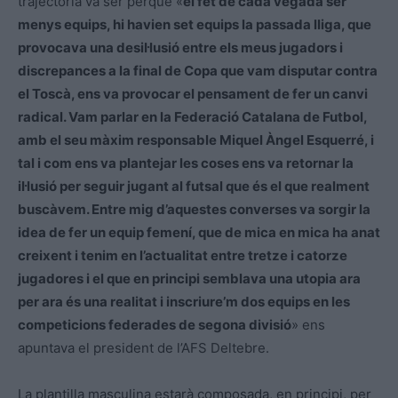
trajectòria va ser perquè «
el fet de cada vegada ser
menys equips, hi havien set equips la passada lliga, que
provocava una desil·lusió entre els meus jugadors i
discrepances a la final de Copa que vam disputar contra
el Toscà, ens va provocar el pensament de fer un canvi
radical. Vam parlar en la Federació Catalana de Futbol,
amb el seu màxim responsable Miquel Àngel Esquerré, i
tal i com ens va plantejar les coses ens va retornar la
il·lusió per seguir jugant al futsal que és el que realment
buscàvem. Entre mig d’aquestes converses va sorgir la
idea de fer un equip femení, que de mica en mica ha anat
creixent i tenim en l’actualitat entre tretze i catorze
jugadores i el que en principi semblava una utopia ara
per ara és una realitat i inscriure’m dos equips en les
competicions federades de segona divisió
» ens
apuntava el president de l’AFS Deltebre.
La plantilla masculina estarà composada, en principi, per