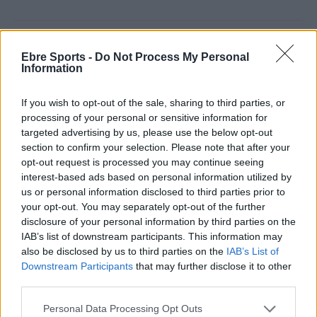
Ebre Sports -
Do Not Process My Personal
Information
If you wish to opt-out of the sale, sharing to third parties, or
processing of your personal or sensitive information for
Article anterior
Article següent
targeted advertising by us, please use the below opt-out
El tècnic tortosí Carlos Alós
L’ulldeconenc Oriol Romeu ja
section to confirm your selection. Please note that after your
dirigirà la selecció absoluta
pensa en l’estrena de lliga
opt-out request is processed you may continue seeing
de futbol de Bielorússia
després de remuntar al
interest-based ads based on personal information utilized by
Gamper
us or personal information disclosed to third parties prior to
your opt-out. You may separately opt-out of the further
disclosure of your personal information by third parties on the
IAB’s list of downstream participants. This information may
also be disclosed by us to third parties on the
IAB’s List of
Downstream Participants
that may further disclose it to other
third parties.
Personal Data Processing Opt Outs