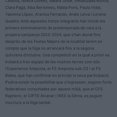
Cebolla, Noélia Gómez, Naiara Jodar, Inmaculada Rovira,
Clara Pagà, Alba Bertomeu, Nádia Pons, Paula Vidal,
Yasmina López, Arantxa Ferrando, Anaïs Leiva i Lorena
Quadra. Amb aquestes tretze integrants han iniciat els
primers entrenaments de pretemporada de cara a la
propera campanya 2023-2024, que s’han aturat fins
després de les Festes Majors de la localitat tenint en
compte que la lliga no arrancarà fins a la segona
quinzena d’octubre. Una competició en la qual a priori es
trobarà a tres equips de les nostres terres com són
l’Experience Amposta, el FS Amposta sub-23 i el FS
Batea, que han confirmat en principi la seua participació.
Podria existir la possibilitat que s’ingressen, segons fonts
federatives consultades per aquest mitjà, que el CFS
Rapitenc, el CIPTE Alcanar i l’AES la Sénia, es puguin
inscriure a la lliga també.