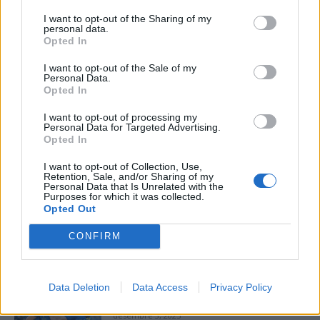
I want to opt-out of the Sharing of my
Setmanari l'Ebre
personal data.
Opted In
I want to opt-out of the Sale of my
Personal Data.
Opted In
ARTICLES RELACIONATS
I want to opt-out of processing my
Dur rival per al Futbol Sala Amposta en la
Personal Data for Targeted Advertising.
Opted In
lluita per l’ascens a 3a divisió
abril 10, 2026
I want to opt-out of Collection, Use,
Futbol sala
Retention, Sale, and/or Sharing of my
Personal Data that Is Unrelated with the
Purposes for which it was collected.
Els dos equips del FS Amposta passen la
Opted Out
primera ronda de Copa
desembre 7, 2025
CONFIRM
Futbol sala
El Servigroup Peníscola del tivissà Carles
Data Deletion
Data Access
Privacy Policy
Saladié suma una victòria de doble valor
desembre 3, 2025