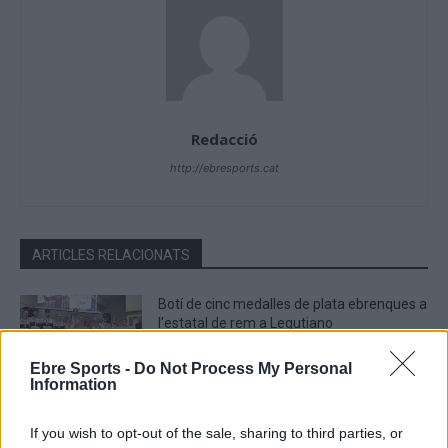
Redacció
http://ebresports.cat
ARTICLES RELACIONATS
Botí de cinc medalles de plata ebrenques a
l’estatal de rem a Legutiano
maig 3, 2026
Ebre Sports -
Do Not Process My Personal
Rem
Information
Noa Quinquilla i Meritxell Alonso amb la
If you wish to opt-out of the sale, sharing to third parties, or
selecció espanyola a l’Europeu sub-19 de