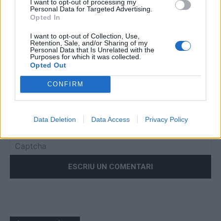
I want to opt-out of processing my
Comentari:
Personal Data for Targeted Advertising.
No
Opted In
I want to opt-out of Collection, Use,
Retention, Sale, and/or Sharing of my
Co
Personal Data that Is Unrelated with the
ele
Purposes for which it was collected.
Opted Out
Llo
we
CONFIRM
Deseu el meu nom, el correu electrònic i el lloc web en
aquest navegador per a la propera vegada que comenti.
Data Deletion
Data Access
Privacy Policy
Captcha
7 - 1 = ?
Please
enter
the
characters
shown
in