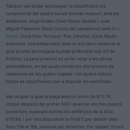
Tampoc van poder aconseguir la classificació els
components del quatre sense timoner masculí, amb els
andalusos Jorge Knabe (Club Nàutic Sevilla) i Juan
Miguel Palomino (Reial Circulo de Labradores) amb
Eric
Pastor
(Club Rem Tortosa) i Pau Sánchez (Club Nàutic
Amposta). Una embarcació amb un sol canvi respecte al
qual al juliol aconseguia la plata al Mundial sub-23 de
Polònia. La seva joventut es va fer notar a les sèries
eliminatòries, en les quals només els dos primers de
cadascuna de les quatre regates i els quatre millors
temps es classificaven per a disputar les semifinals.
Van ocupar la quarta plaça amb un crono de 6:11.74,
cinquè després del primer 500 i quart en els tres passos
posteriors, superant només els amfitrions de la Xina
6:19.94, i per tant disputaran la Final C per decidir dels
llocs 13è al 18è, prevista per dimecres. Per davant, triomf