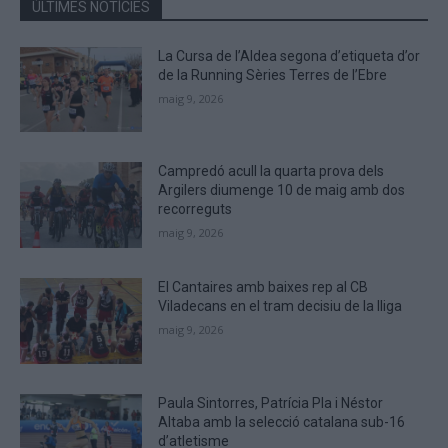
the
ÚLTIMES NOTÍCIES
CAPTCHA
to
La Cursa de l’Aldea segona d’etiqueta d’or
verify
de la Running Sèries Terres de l’Ebre
that
maig 9, 2026
you
are
human.
Campredó acull la quarta prova dels
Argilers diumenge 10 de maig amb dos
recorreguts
maig 9, 2026
El Cantaires amb baixes rep al CB
Viladecans en el tram decisiu de la lliga
maig 9, 2026
Paula Sintorres, Patrícia Pla i Néstor
Altaba amb la selecció catalana sub-16
d’atletisme