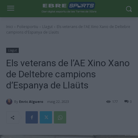
Inici
Poliesportiu
Llagut
Els veterans de l'AE Xino Xano de Deltebre
campions d'Espanya de Llaüts
Llagut
Els veterans de l’AE Xino Xano
de Deltebre campions
d’Espanya de Llaüts
By
Enric Alguero
maig 22, 2023
177
0