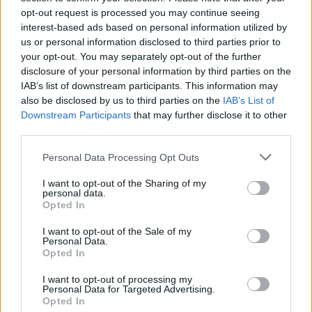
ele
opt-out request is processed you may continue seeing
interest-based ads based on personal information utilized by
Llo
us or personal information disclosed to third parties prior to
we
your opt-out. You may separately opt-out of the further
Deseu el meu nom, el correu electrònic i el lloc web en
disclosure of your personal information by third parties on the
aquest navegador per a la propera vegada que comenti.
IAB’s list of downstream participants. This information may
also be disclosed by us to third parties on the
IAB’s List of
Downstream Participants
that may further disclose it to other
Captcha
9 - 4 = ?
third parties.
Please
Personal Data Processing Opt Outs
enter
I want to opt-out of the Sharing of my
the
personal data.
characters
Opted In
shown
in
I want to opt-out of the Sale of my
Personal Data.
the
ÚLTIMES NOTÍCIES
Opted In
CAPTCHA
to
I want to opt-out of processing my
La Cursa de l’Aldea segona d’etiqueta d’or
verify
Personal Data for Targeted Advertising.
de la Running Sèries Terres de l’Ebre
that
Opted In
maig 9, 2026