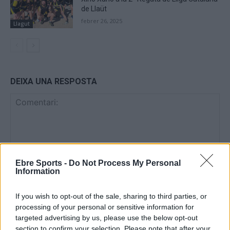
de Llaüt
febrer 26, 2025
Llagut
DEIXA UNA RESPOSTA
Ebre Sports -
Do Not Process My Personal
Information
Comentari:
No
If you wish to opt-out of the sale, sharing to third parties, or
processing of your personal or sensitive information for
targeted advertising by us, please use the below opt-out
Co
section to confirm your selection. Please note that after your