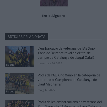
Enric Alguero
ARTICLES RELACIONATS
L’embarcació de veterans de l’AE Xino
Xano de Deltebre revalida el títol de
campió de Catalunya de Llagut Català
desembre 16, 2025
Llagut
Podis de l’AE Xino Xano en la categoria de
veterans al Campionat de Catalunya de
Llaüt Mediterrani
maig 12, 2025
Llagut
Podis de les embarcacions de veterans del
Xino Xano a la 2ª Regata de Lliga Catalana