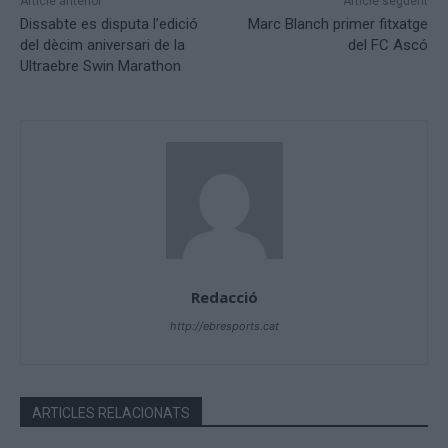
Article anterior
Article següent
Dissabte es disputa l’edició
Marc Blanch primer fitxatge
del dècim aniversari de la
del FC Ascó
Ultraebre Swin Marathon
Redacció
http://ebresports.cat
ARTICLES RELACIONATS