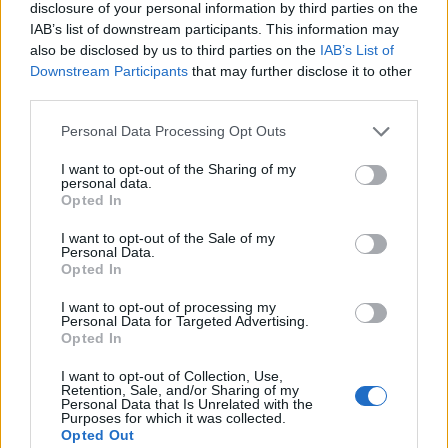
disclosure of your personal information by third parties on the
IAB’s list of downstream participants. This information may
Please
also be disclosed by us to third parties on the
IAB’s List of
enter
Downstream Participants
that may further disclose it to other
the
third parties.
characters
shown
Personal Data Processing Opt Outs
in
the
ÚLTIMES NOTÍCIES
I want to opt-out of the Sharing of my
CAPTCHA
personal data.
Opted In
to
La Cursa de l’Aldea segona d’etiqueta d’or
verify
de la Running Sèries Terres de l’Ebre
I want to opt-out of the Sale of my
that
Personal Data.
maig 9, 2026
you
Opted In
are
human.
I want to opt-out of processing my
Personal Data for Targeted Advertising.
Campredó acull la quarta prova dels
Opted In
Argilers diumenge 10 de maig amb dos
recorreguts
I want to opt-out of Collection, Use,
Retention, Sale, and/or Sharing of my
maig 9, 2026
Personal Data that Is Unrelated with the
Purposes for which it was collected.
Opted Out
El Cantaires amb baixes rep al CB