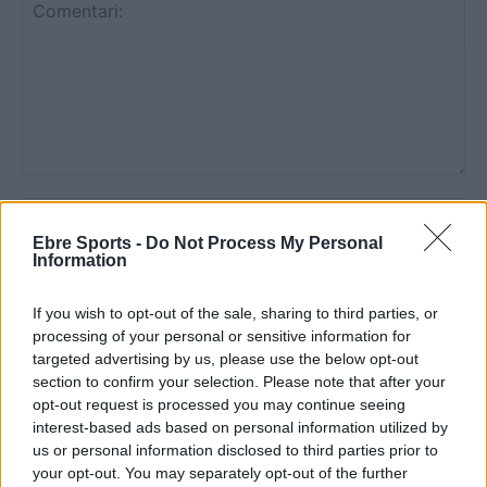
Comentari:
No
Ebre Sports -
Do Not Process My Personal
Information
Co
ele
If you wish to opt-out of the sale, sharing to third parties, or
Llo
processing of your personal or sensitive information for
we
targeted advertising by us, please use the below opt-out
section to confirm your selection. Please note that after your
Deseu el meu nom, el correu electrònic i el lloc web en
opt-out request is processed you may continue seeing
aquest navegador per a la propera vegada que comenti.
interest-based ads based on personal information utilized by
us or personal information disclosed to third parties prior to
Captcha
5 - 1 = ?
your opt-out. You may separately opt-out of the further