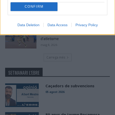
Viladecans en el tram decisiu de la lliga
CONFIRM
maig 9, 2026
Data Deletion
Data Access
Privacy Policy
Paula Sintorres, Patrícia Pla i Néstor
Altaba amb la selecció catalana sub-16
d’atletisme
maig 8, 2026
Carrega més
SETMANARI L'EBRE
Caçadors de subvencions
05 agost 2026
80 anys de Jaume Rocamora