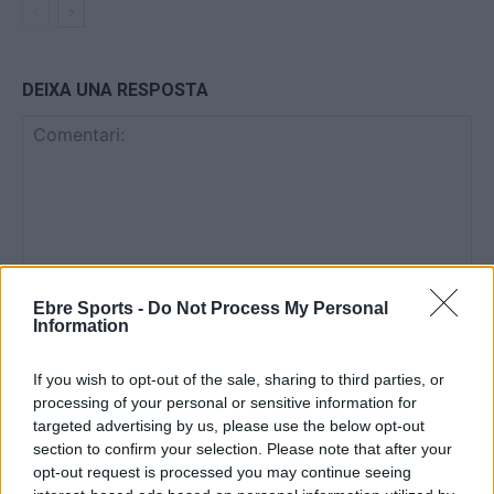
DEIXA UNA RESPOSTA
Ebre Sports -
Do Not Process My Personal
Comentari:
Information
No
If you wish to opt-out of the sale, sharing to third parties, or
Co
processing of your personal or sensitive information for
ele
targeted advertising by us, please use the below opt-out
section to confirm your selection. Please note that after your
Llo
opt-out request is processed you may continue seeing
we