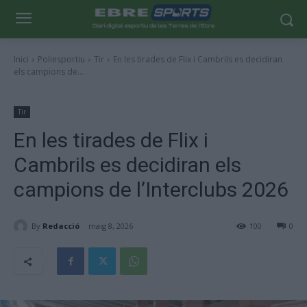
Inici
Poliesportiu
Tir
En les tirades de Flix i Cambrils es decidiran
els campions de...
Tir
En les tirades de Flix i
Cambrils es decidiran els
campions de l’Interclubs 2026
By
Redacció
maig 8, 2026
100
0