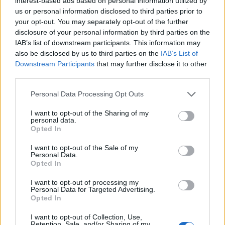
interest-based ads based on personal information utilized by
us or personal information disclosed to third parties prior to
Deseu el meu nom, el correu electrònic i el lloc web en
your opt-out. You may separately opt-out of the further
aquest navegador per a la propera vegada que comenti.
disclosure of your personal information by third parties on the
IAB’s list of downstream participants. This information may
Captcha
8 + 2 = ?
also be disclosed by us to third parties on the
IAB’s List of
Downstream Participants
that may further disclose it to other
Please
third parties.
enter
the
Personal Data Processing Opt Outs
characters
I want to opt-out of the Sharing of my
shown
personal data.
in
Opted In
the
ÚLTIMES NOTÍCIES
CAPTCHA
I want to opt-out of the Sale of my
Personal Data.
to
Opted In
La Cursa de l’Aldea segona d’etiqueta d’or
verify
de la Running Sèries Terres de l’Ebre
that
I want to opt-out of processing my
maig 9, 2026
you
Personal Data for Targeted Advertising.
Opted In
are
human.
I want to opt-out of Collection, Use,
Campredó acull la quarta prova dels
Retention, Sale, and/or Sharing of my